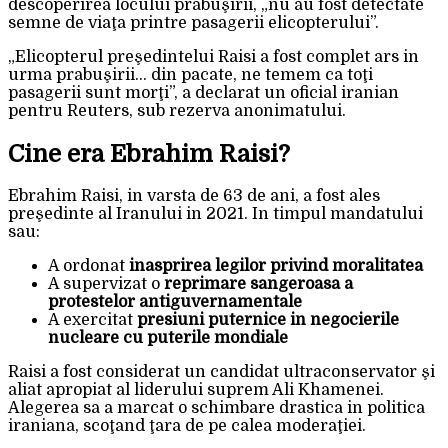
descoperirea locului prabuşirii, „nu au fost detectate
semne de viaţa printre pasagerii elicopterului”.
„Elicopterul preşedintelui Raisi a fost complet ars in
urma prabuşirii… din pacate, ne temem ca toţi
pasagerii sunt morţi”, a declarat un oficial iranian
pentru Reuters, sub rezerva anonimatului.
Cine era Ebrahim Raisi?
Ebrahim Raisi, in varsta de 63 de ani, a fost ales
preşedinte al Iranului in 2021. In timpul mandatului
sau:
A ordonat
inasprirea legilor privind moralitatea
A supervizat o
reprimare sangeroasa a
protestelor antiguvernamentale
A exercitat
presiuni puternice in negocierile
nucleare cu puterile mondiale
Raisi a fost considerat un candidat ultraconservator şi
aliat apropiat al liderului suprem Ali Khamenei.
Alegerea sa a marcat o schimbare drastica in politica
iraniana, scoţand ţara de pe calea moderaţiei.