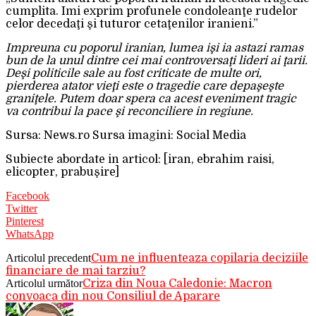
cumplita. Imi exprim profunele condoleanţe rudelor
celor decedaţi şi tuturor cetaţenilor iranieni.”
Impreuna cu poporul iranian, lumea işi ia astazi ramas
bun de la unul dintre cei mai controversaţi lideri ai ţarii.
Deşi politicile sale au fost criticate de multe ori,
pierderea atator vieţi este o tragedie care depaşeşte
graniţele. Putem doar spera ca acest eveniment tragic
va contribui la pace şi reconciliere in regiune.
Sursa: News.ro Sursa imagini: Social Media
Subiecte abordate in articol: [iran, ebrahim raisi,
elicopter, prabuşire]
Facebook
Twitter
Pinterest
WhatsApp
Articolul precedent
Cum ne influenteaza copilaria deciziile
financiare de mai tarziu?
Articolul următor
Criza din Noua Caledonie: Macron
convoaca din nou Consiliul de Aparare