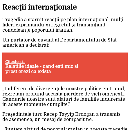
Reacţii internaţionale
Tragedia a starnit reacţii pe plan internaţional, mulţi
lideri exprimandu-şi regretul şi transmiţand
condoleanţe poporului iranian.
Un purtator de cuvant al Departamentului de Stat
american a declarat:
Citeste si...
Relatiile ideale - cand esti mic si
prost crezi ca exista
„Indiferent de divergenţele noastre politice cu Iranul,
regretam profund aceasta pierdere de vieţi omeneşti.
Gandurile noastre sunt alaturi de familiile indurerate
in aceste momente cumplite.”
Preşedintele turc Recep Tayyip Erdogan a transmis,
de asemenea, un mesaj de compasiune:
„Suntem alaturi de poporul iranian in aceasta tragedie