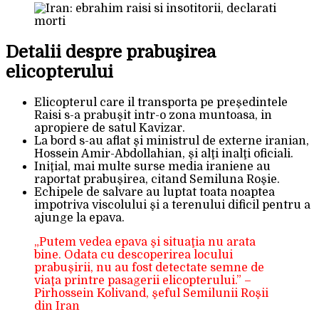
Detalii despre prabuşirea
elicopterului
Elicopterul care il transporta pe preşedintele
Raisi s-a prabuşit intr-o zona muntoasa, in
apropiere de satul Kavizar.
La bord s-au aflat şi ministrul de externe iranian,
Hossein Amir-Abdollahian, şi alţi inalţi oficiali.
Iniţial, mai multe surse media iraniene au
raportat prabuşirea, citand Semiluna Roşie.
Echipele de salvare au luptat toata noaptea
impotriva viscolului şi a terenului dificil pentru a
ajunge la epava.
„Putem vedea epava şi situaţia nu arata
bine. Odata cu descoperirea locului
prabuşirii, nu au fost detectate semne de
viaţa printre pasagerii elicopterului.” –
Pirhossein Kolivand, şeful Semilunii Roşii
din Iran