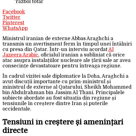
'război total'
Facebook
Twitter
Pinterest
WhatsApp
Ministrul iranian de externe Abbas Araghchi a
transmis un avertisment ferm în timpul unei întâlniri
cu presa din Qatar. Într-un interviu acordat
Al
Jazeera Arabic
, oficialul iranian a subliniat că orice
atac asupra instalațiilor nucleare ale țării sale ar avea
consecințe devastatoare pentru întreaga regiune.
În cadrul vizitei sale diplomatice la Doha, Araghchi a
avut discuții importante cu prim-ministrul și
ministrul de externe al Qatarului, Sheikh Mohammed
bin Abdulrahman bin Jassim Al Thani. Principalele
subiecte abordate au fost situația din regiune și
tensiunile în creștere dintre Iran și puterile
occidentale.
Tensiuni în creștere și amenințări
directe