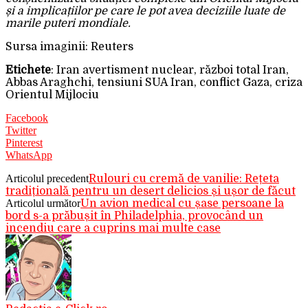
și a implicațiilor pe care le pot avea deciziile luate de
marile puteri mondiale.
Sursa imaginii: Reuters
Etichete
: Iran avertisment nuclear, război total Iran,
Abbas Araghchi, tensiuni SUA Iran, conflict Gaza, criza
Orientul Mijlociu
Facebook
Twitter
Pinterest
WhatsApp
Articolul precedent
Rulouri cu cremă de vanilie: Rețeta
tradițională pentru un desert delicios și ușor de făcut
Articolul următor
Un avion medical cu șase persoane la
bord s-a prăbușit în Philadelphia, provocând un
incendiu care a cuprins mai multe case