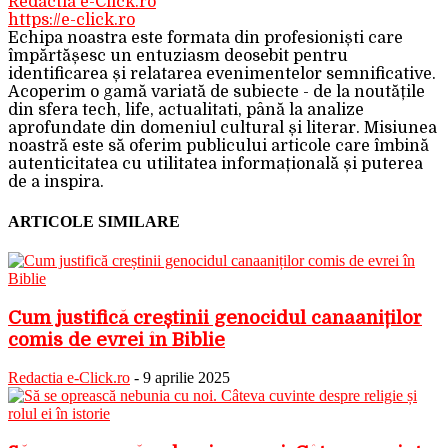
Redactia e-Click.ro
https://e-click.ro
Echipa noastra este formata din profesioniști care
împărtășesc un entuziasm deosebit pentru
identificarea și relatarea evenimentelor semnificative.
Acoperim o gamă variată de subiecte - de la noutățile
din sfera tech, life, actualitati, până la analize
aprofundate din domeniul cultural și literar. Misiunea
noastră este să oferim publicului articole care îmbină
autenticitatea cu utilitatea informațională și puterea
de a inspira.
ARTICOLE SIMILARE
Cum justifică creștinii genocidul canaaniților
comis de evrei în Biblie
Redactia e-Click.ro
-
9 aprilie 2025