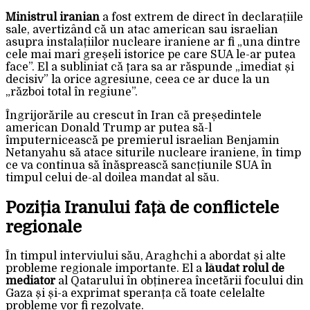
Ministrul iranian
a fost extrem de direct în declarațiile
sale, avertizând că un atac american sau israelian
asupra instalațiilor nucleare iraniene ar fi „una dintre
cele mai mari greșeli istorice pe care SUA le-ar putea
face”. El a subliniat că țara sa ar răspunde „imediat și
decisiv” la orice agresiune, ceea ce ar duce la un
„război total în regiune”.
Îngrijorările au crescut în Iran că președintele
american Donald Trump ar putea să-l
împuternicească pe premierul israelian Benjamin
Netanyahu să atace siturile nucleare iraniene, în timp
ce va continua să înăsprească sancțiunile SUA în
timpul celui de-al doilea mandat al său.
Poziția Iranului față de conflictele
regionale
În timpul interviului său, Araghchi a abordat și alte
probleme regionale importante. El a
lăudat rolul de
mediator
al Qatarului în obținerea încetării focului din
Gaza și și-a exprimat speranța că toate celelalte
probleme vor fi rezolvate.