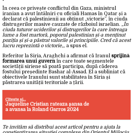
În ceea ce privește conflictul din Gaza, ministrul
iranian a avut întâlniri cu oficiali Hamas în Qatar și a
declarat că palestinienii au obținut „victorie”, în ciuda
distrugerilor masive cauzate de războiul israelian. „
În
ciuda tuturor uciderilor și distrugerilor la care întreaga
lume a fost martoră, poporul palestinian și-a menținut
poziția și și-a păstrat valorile și principiile. Cred că acest
lucru reprezintă o victorie
„, a spus el.
Referitor la Siria, Araghchi a afirmat că Iranul
sprijină
formarea unui guvern
în care toate segmentele
societății siriene să poată participa, după căderea
fostului președinte Bashar al-Assad. El a subliniat că
obiectivele Iranului sunt stabilitatea în Siria și
păstrarea unității teritoriale a țării.
Citeste si...
Jaqueline Cristian rateaza şansa de
a avansa la Roland Garros 2024
Te invităm să distribui acest articol pentru a ajuta la
conștientizarea situației complexe din Orientul Mijlociu