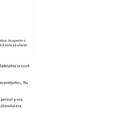
ative. Acoperim o
stră este să oferim
ladelphia la scurt
praviețuitor
„. Nu
pericol și era
 zborului era