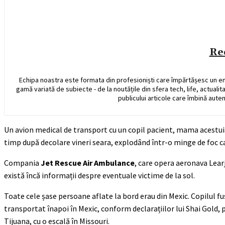
Re
Echipa noastra este formata din profesioniști care împărtășesc un e
gamă variată de subiecte - de la noutățile din sfera tech, life, actualit
publicului articole care îmbină auten
Un avion medical de transport cu un copil pacient, mama acestuia 
timp după decolare vineri seara, explodând într-o minge de foc c
Compania
Jet Rescue Air Ambulance
, care opera aeronava Learj
există încă informații despre eventuale victime de la sol.
Toate cele șase persoane aflate la bord erau din Mexic. Copilul fus
transportat înapoi în Mexic, conform declarațiilor lui Shai Gold, 
Tijuana, cu o escală în Missouri.