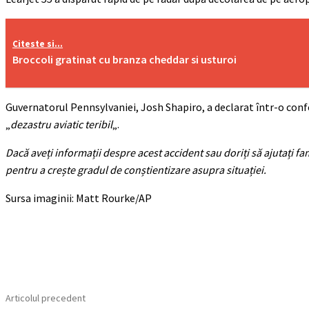
Citeste si...
Broccoli gratinat cu branza cheddar si usturoi
Guvernatorul Pennsylvaniei, Josh Shapiro, a declarat într-o confer
„
dezastru aviatic teribil
„.
Dacă aveți informații despre acest accident sau doriți să ajutați fami
pentru a crește gradul de conștientizare asupra situației.
Sursa imaginii: Matt Rourke/AP
Acțiune
Articolul precedent