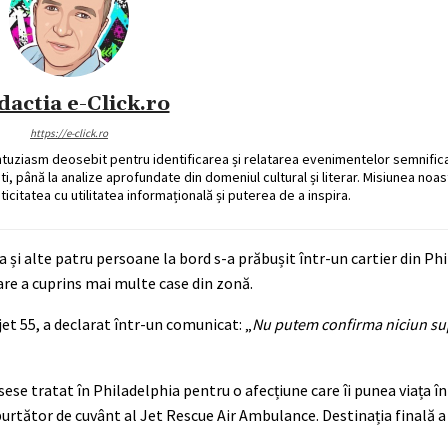
dactia e-Click.ro
https://e-click.ro
ntuziasm deosebit pentru identificarea și relatarea evenimentelor semnific
ati, până la analize aprofundate din domeniul cultural și literar. Misiunea noa
ticitatea cu utilitatea informațională și puterea de a inspira.
și alte patru persoane la bord s-a prăbușit într-un cartier din Phi
are a cuprins mai multe case din zonă.
et 55, a declarat într-un comunicat: „
Nu putem confirma niciun su
ese tratat în Philadelphia pentru o afecțiune care îi punea viața în 
purtător de cuvânt al Jet Rescue Air Ambulance. Destinația finală a