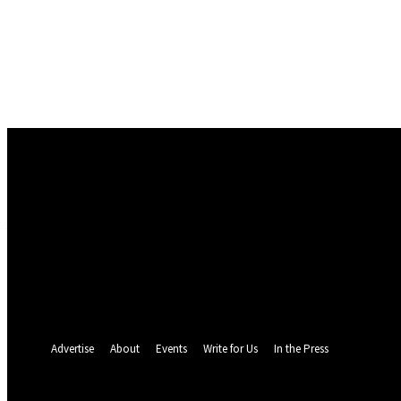
Conectare
Bine ați venit! Autentificați-vă in contul dvs
numele dvs de utilizator
parola dvs
Ați uitat parola? obține ajutor
Politica de Confidentialitate
Recuperare parola
Recuperați-vă parola
adresa dvs de email
O parola va fi trimisă pe adresa dvs de email.
Advertise
About
Events
Write for Us
In the Press