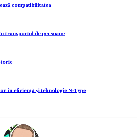
tează compatibilitatea
 în transportul de persoane
torie
lor în eficiență și tehnologie N-Type