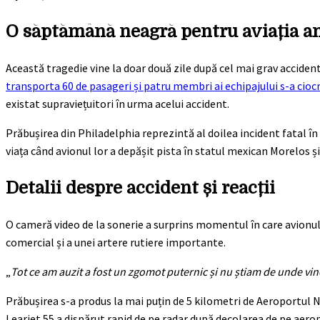
O săptămână neagră pentru aviația a
Această tragedie vine la doar două zile după cel mai grav accident
transporta 60 de pasageri și patru membri ai echipajului s-a ciocni
existat supraviețuitori în urma acelui accident.
Prăbușirea din Philadelphia reprezintă al doilea incident fatal în
viața când avionul lor a depășit pista în statul mexican Morelos și
Detalii despre accident și reacții
O cameră video de la sonerie a surprins momentul în care avionul 
comercial și a unei artere rutiere importante.
„
Tot ce am auzit a fost un zgomot puternic și nu știam de unde vin
Prăbușirea s-a produs la mai puțin de 5 kilometri de Aeroportul N
Learjet 55 a dispărut rapid de pe radar după decolarea de pe aerop