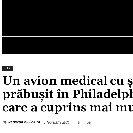
17.2
C
München
vineri, august 7, 2026
HOM
STIRI
Un avion medical cu ș
prăbușit în Philadel
care a cuprins mai mu
By
Redactia e-Click.ro
1 februarie 2025
0
56