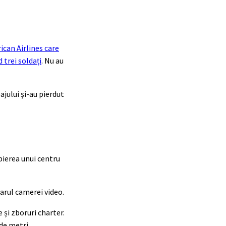
ican Airlines care
 trei soldați
. Nu au
ajului și-au pierdut
pierea unui centru
arul camerei video.
 și zboruri charter.
de metri.