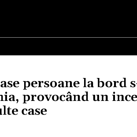
E
STIRI
TEHNOLOGIE-STIINTA
CURIOZITATI
ase persoane la bord s
phia, provocând un inc
lte case