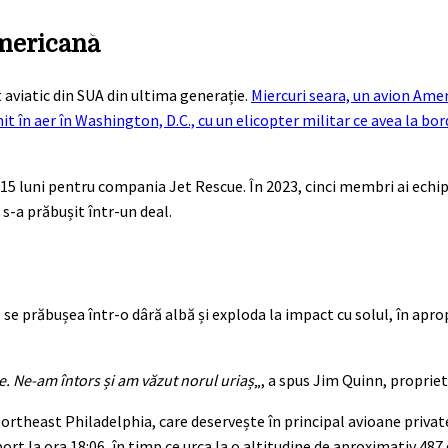
mericană
 aviatic din SUA din ultima generație.
Miercuri seara, un avion Amer
t în aer în Washington, D.C., cu un elicopter militar ce avea la bord
 15 luni pentru compania Jet Rescue. În 2023, cinci membri ai echip
 s-a prăbușit într-un deal.
se prăbușea într-o dâră albă și exploda la impact cu solul, în apro
e. Ne-am întors și am văzut norul uriaș
„, a spus Jim Quinn, propriet
ortheast Philadelphia, care deservește în principal avioane private
ort la ora 18:06, în timp ce urca la o altitudine de aproximativ 487 