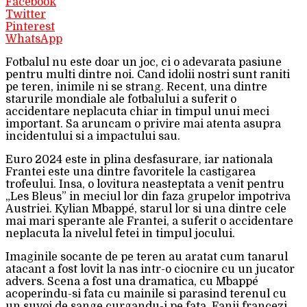
Facebook
Twitter
Pinterest
WhatsApp
Fotbalul nu este doar un joc, ci o adevarata pasiune
pentru multi dintre noi. Cand idolii nostri sunt raniti
pe teren, inimile ni se strang. Recent, una dintre
starurile mondiale ale fotbalului a suferit o
accidentare neplacuta chiar in timpul unui meci
important. Sa aruncam o privire mai atenta asupra
incidentului si a impactului sau.
Euro 2024 este in plina desfasurare, iar nationala
Frantei este una dintre favoritele la castigarea
trofeului. Insa, o lovitura neasteptata a venit pentru
„Les Bleus” in meciul lor din faza grupelor impotriva
Austriei. Kylian Mbappé, starul lor si una dintre cele
mai mari sperante ale Frantei, a suferit o accidentare
neplacuta la nivelul fetei in timpul jocului.
Imaginile socante de pe teren au aratat cum tanarul
atacant a fost lovit la nas intr-o ciocnire cu un jucator
advers. Scena a fost una dramatica, cu Mbappé
acoperindu-si fata cu mainile si parasind terenul cu
un suvoi de sange curgandu-i pe fata. Fanii francezi