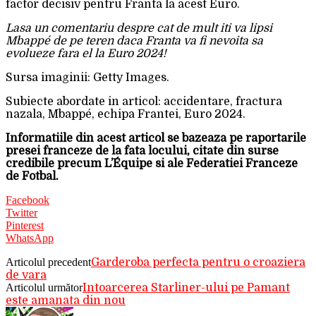
factor decisiv pentru Franta la acest Euro.
Lasa un comentariu despre cat de mult iti va lipsi
Mbappé de pe teren daca Franta va fi nevoita sa
evolueze fara el la Euro 2024!
Sursa imaginii: Getty Images.
Subiecte abordate in articol: accidentare, fractura
nazala, Mbappé, echipa Frantei, Euro 2024.
Informatiile din acest articol se bazeaza pe raportarile
presei franceze de la fata locului, citate din surse
credibile precum L’Équipe si ale Federatiei Franceze
de Fotbal.
Facebook
Twitter
Pinterest
WhatsApp
Articolul precedent
Garderoba perfecta pentru o croaziera
de vara
Articolul următor
Intoarcerea Starliner-ului pe Pamant
este amanata din nou