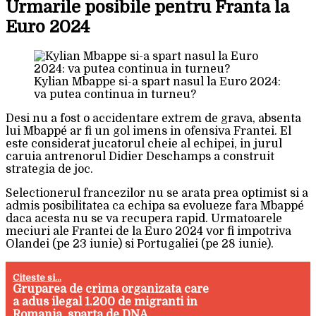
Urmarile posibile pentru Franta la
Euro 2024
Kylian Mbappe si-a spart nasul la Euro 2024:
va putea continua in turneu?
Desi nu a fost o accidentare extrem de grava, absenta
lui Mbappé ar fi un gol imens in ofensiva Frantei. El
este considerat jucatorul cheie al echipei, in jurul
caruia antrenorul Didier Deschamps a construit
strategia de joc.
Selectionerul francezilor nu se arata prea optimist si a
admis posibilitatea ca echipa sa evolueze fara Mbappé
daca acesta nu se va recupera rapid. Urmatoarele
meciuri ale Frantei de la Euro 2024 vor fi impotriva
Olandei (pe 23 iunie) si Portugaliei (pe 28 iunie).
Citeste si...
Gruparea de crima organizata care
a adus ilegal 1.200 de migranti in
Romania, sparta de DNA