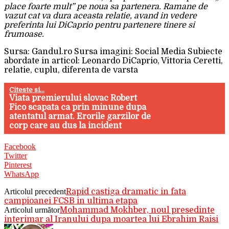
place foarte mult” pe noua sa partenera. Ramane de
vazut cat va dura aceasta relatie, avand in vedere
preferinta lui DiCaprio pentru partenere tinere si
frumoase.
Sursa: Gandul.ro Sursa imagini: Social Media Subiecte
abordate in articol: Leonardo DiCaprio, Vittoria Ceretti,
relatie, cuplu, diferenta de varsta
Citeste si...
Viata premierului slovac Robert
Fico scapata ca prin minune dupa
atentatul armat. Erorile garzilor de
corp care au dus la incident
Facebook
Twitter
Pinterest
WhatsApp
Articolul precedent
Rapid castiga dramatic in fata
campioanei FCSB in ultima etapa
Articolul următor
Mohammad Mokhber, noul presedinte
interimar al Iranului dupa moartea lui Ebrahim Raisi