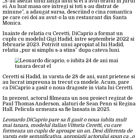
„S-au asezat unul langa altul si el a avut bratul in jurul
ei. Au luat masa ore intregi si toti s-au distrat de
minune”, a adaugat sursa, descriind o cina romantica
pe care cei doi au avut-o la un restaurant din Santa
Monica.
Inainte de relatia cu Ceretti, DiCaprio a format un
cuplu cu modelul Gigi Hadid, intre septembrie 2022 si
februarie 2023. Potrivit unui apropiat al lui Hadid,
relatia „pur si simplu s-a stins” dupa cateva luni.
Ceretti si Hadid, in varsta de 28 de ani, sunt prietene si
au lucrat impreuna in trecut ca modele. Acum, pare
ca DiCaprio a gasit o noua dragoste in viata lui Ceretti.
In prezent, actorul filmeaza un nou proiect regizat de
Paul Thomas Anderson, alaturi de Sean Penn si Regina
Hall. Pelicula urmeaza sa fie lansata in 2025.
Leonardo DiCaprio pare sa fi gasit o noua iubita mult
mai tanara, modelul italian Vittoria Ceretti, cu care
formeaza un cuplu de aproape un an. Desi diferenta de
varsta este semnificativa, apropiatii actorului spun ca „o