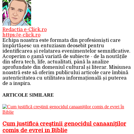
Redactia e-Click.ro
https://e-click.ro
Echipa noastra este formata din profesioniști care
împărtășesc un entuziasm deosebit pentru
identificarea și relatarea evenimentelor semnificative.
Acoperim o gamă variată de subiecte - de la noutățile
din sfera tech, life, actualitati, până la analize
aprofundate din domeniul cultural și literar. Misiunea
noastră este să oferim publicului articole care îmbină
autenticitatea cu utilitatea informațională și puterea
de a inspira.
ARTICOLE SIMILARE
Cum justifică creștinii genocidul canaaniților
comis de evrei în Biblie