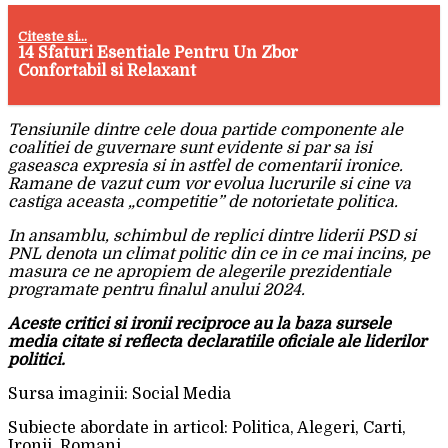
Citeste si...
14 Sfaturi Esentiale Pentru Un Zbor
Confortabil si Relaxant
Tensiunile dintre cele doua partide componente ale
coalitiei de guvernare sunt evidente si par sa isi
gaseasca expresia si in astfel de comentarii ironice.
Ramane de vazut cum vor evolua lucrurile si cine va
castiga aceasta „competitie” de notorietate politica.
In ansamblu, schimbul de replici dintre liderii PSD si
PNL denota un climat politic din ce in ce mai incins, pe
masura ce ne apropiem de alegerile prezidentiale
programate pentru finalul anului 2024.
Aceste critici si ironii reciproce au la baza sursele
media citate si reflecta declaratiile oficiale ale liderilor
politici.
Sursa imaginii: Social Media
Subiecte abordate in articol: Politica, Alegeri, Carti,
Ironii, Romani