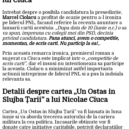
Intrebat despre o posibila candidatura la presedintie,
Marcel Ciolacu
a profitat de ocazie pentru a-l ironiza
pe liderul PNL, facand referire la recenta anuntare a
lansarii cartii acestuia:
„Dupa data de 10 (iunie n.r.) o sa
va spun, impreuna cu colegii mei din PSD, decizia
privind candidatura.
Pana atunci, avem o competitie,
momentan, de scris carti. Nu particip la ea!
„
.
Prin aceasta remarca ironica, premierul roman a
sugerat ca Ciuca este implicat intr-o
„competitie de
scris carti”
, dar el insusi nu intentioneaza sa participe
la aceasta. Ciolacu a minimizat astfel importanta
actiunii intreprinse de liderul PNL si a pus la indoiala
relevanta sa.
Detalii despre cartea „Un Ostas in
Slujba Țarii” a lui Nicolae Ciuca
Cartea „Un Ostas in Slujba Țarii” va fi lansata in luna
iunie si va aborda trecerea autorului de la cariera
militara la cea politica. Incasarile obtinute vor fi
donate catre initiative caritabile, potrivit declaratiilor