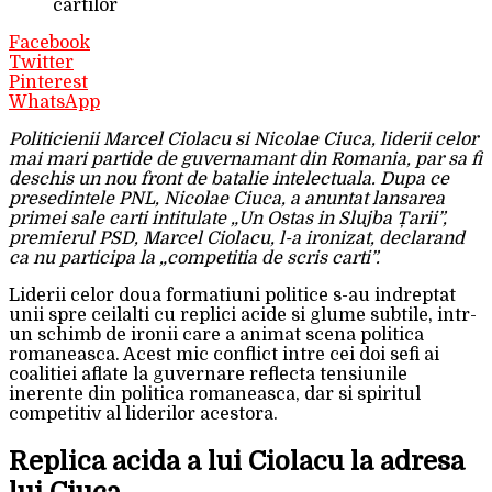
cartilor
Facebook
Twitter
Pinterest
WhatsApp
Politicienii Marcel Ciolacu si Nicolae Ciuca, liderii celor
mai mari partide de guvernamant din Romania, par sa fi
deschis un nou front de batalie intelectuala. Dupa ce
presedintele PNL, Nicolae Ciuca, a anuntat lansarea
primei sale carti intitulate „Un Ostas in Slujba Țarii”,
premierul PSD, Marcel Ciolacu, l-a ironizat, declarand
ca nu participa la „competitia de scris carti”.
Liderii celor doua formatiuni politice s-au indreptat
unii spre ceilalti cu replici acide si glume subtile, intr-
un schimb de ironii care a animat scena politica
romaneasca. Acest mic conflict intre cei doi sefi ai
coalitiei aflate la guvernare reflecta tensiunile
inerente din politica romaneasca, dar si spiritul
competitiv al liderilor acestora.
Replica acida a lui Ciolacu la adresa
lui Ciuca