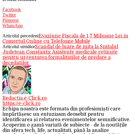
Facebook
Twitter
Pinterest
WhatsApp
Articolul precedent
Evaziune Fiscala de 1,7 Milioane Lei in
Comertul Online cu Telefoane Mobile
Articolul următor
Scandal de luare de mita la Spitalul
Judetean Constanta: Asistente medicale retinute
pentru urgentarea formalitatilor de predare a
decedatilor
Redactia e-Click.ro
https://e-click.ro
Echipa noastra este formata din profesioniști care
împărtășesc un entuziasm deosebit pentru
identificarea și relatarea evenimentelor semnificative.
Acoperim o gamă variată de subiecte - de la noutățile
din sfera tech, life, actualitati, până la analize