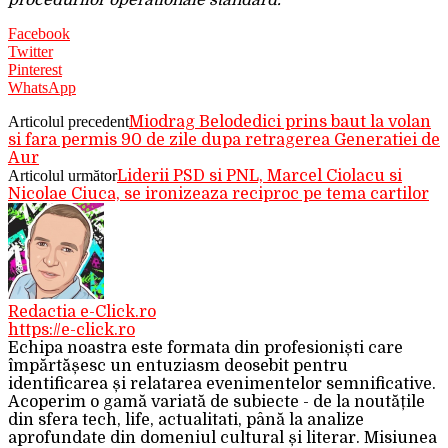
procedurilor operationale standard.
Facebook
Twitter
Pinterest
WhatsApp
Articolul precedent
Miodrag Belodedici prins baut la volan
si fara permis 90 de zile dupa retragerea Generatiei de
Aur
Articolul următor
Liderii PSD si PNL, Marcel Ciolacu si
Nicolae Ciuca, se ironizeaza reciproc pe tema cartilor
Redactia e-Click.ro
https://e-click.ro
Echipa noastra este formata din profesioniști care
împărtășesc un entuziasm deosebit pentru
identificarea și relatarea evenimentelor semnificative.
Acoperim o gamă variată de subiecte - de la noutățile
din sfera tech, life, actualitati, până la analize
aprofundate din domeniul cultural și literar. Misiunea