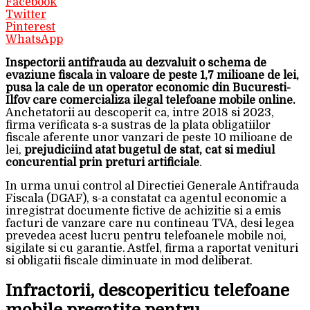
Facebook
Twitter
Pinterest
WhatsApp
Inspectorii antifrauda au dezvaluit o schema de
evaziune fiscala in valoare de peste 1,7 milioane de lei,
pusa la cale de un operator economic din Bucuresti-
Ilfov care comercializa ilegal telefoane mobile online.
Anchetatorii au descoperit ca, intre 2018 si 2023,
firma verificata s-a sustras de la plata obligatiilor
fiscale aferente unor vanzari de peste 10 milioane de
lei,
prejudiciind atat bugetul de stat, cat si mediul
concurential prin preturi artificiale
.
In urma unui control al Directiei Generale Antifrauda
Fiscala (DGAF), s-a constatat ca agentul economic a
inregistrat documente fictive de achizitie si a emis
facturi de vanzare care nu contineau TVA, desi legea
prevedea acest lucru pentru telefoanele mobile noi,
sigilate si cu garantie. Astfel, firma a raportat venituri
si obligatii fiscale diminuate in mod deliberat.
Infractorii, descoperiticu telefoane
mobile pregatite pentru