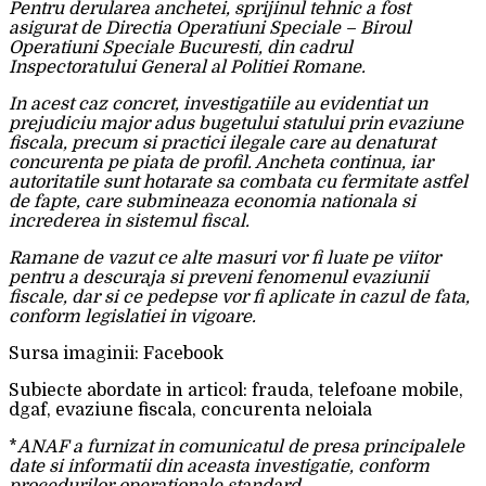
Pentru derularea anchetei, sprijinul tehnic a fost
asigurat de Directia Operatiuni Speciale – Biroul
Operatiuni Speciale Bucuresti, din cadrul
Inspectoratului General al Politiei Romane.
In acest caz concret, investigatiile au evidentiat un
prejudiciu major adus bugetului statului prin evaziune
fiscala, precum si practici ilegale care au denaturat
concurenta pe piata de profil. Ancheta continua, iar
autoritatile sunt hotarate sa combata cu fermitate astfel
de fapte, care submineaza economia nationala si
increderea in sistemul fiscal.
Ramane de vazut ce alte masuri vor fi luate pe viitor
pentru a descuraja si preveni fenomenul evaziunii
fiscale, dar si ce pedepse vor fi aplicate in cazul de fata,
conform legislatiei in vigoare.
Sursa imaginii: Facebook
Subiecte abordate in articol: frauda, telefoane mobile,
dgaf, evaziune fiscala, concurenta neloiala
*
ANAF a furnizat in comunicatul de presa principalele
date si informatii din aceasta investigatie, conform