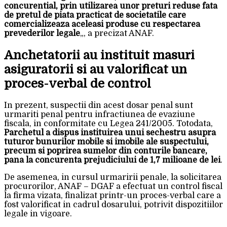
concurential, prin utilizarea unor preturi reduse fata
de pretul de piata practicat de societatile care
comercializeaza aceleasi produse cu respectarea
prevederilor legale
„, a precizat ANAF.
Anchetatorii au instituit masuri
asiguratorii si au valorificat un
proces-verbal de control
In prezent, suspectii din acest dosar penal sunt
urmariti penal pentru infractiunea de evaziune
fiscala, in conformitate cu Legea 241/2005. Totodata,
Parchetul a dispus instituirea unui sechestru asupra
tuturor bunurilor mobile si imobile ale suspectului,
precum si poprirea sumelor din conturile bancare,
pana la concurenta prejudiciului de 1,7 milioane de lei
.
De asemenea, in cursul urmaririi penale, la solicitarea
procurorilor, ANAF – DGAF a efectuat un control fiscal
la firma vizata, finalizat printr-un proces-verbal care a
fost valorificat in cadrul dosarului, potrivit dispozitiilor
legale in vigoare.