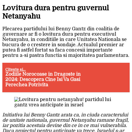
Lovitura dura pentru guvernul
Netanyahu
Plecarea partidului lui Benny Gantz din coalitia de
guvernare ar fi o lovitura dura pentru executivul
Netanyahu, in conditiile in care Unitatea Nationala se
bucura de o crestere in sondaje. Actualul premier ar
putea fi astfel fortat sa faca concesii importante
pentru a-si pastra functia si majoritatea parlamentara.
Citeste si...
Zodiile Norocoase in Dragoste in
2024: Descopera Cine Isi Va Gasi
Perechea Potrivita
Initiativa lui Benny Gantz arata ca, in ciuda caracterului
de unitate nationala, guvernul Netanyahu ramane fragil,
iar pozitia acestuia devine din ce in ce mai vulnerabila.
Daca proiectul pentru anticipate va trece, Israelul s-ar