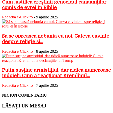
Cum justifică creștinii genocidul canaaniților
comis de evrei în Biblie
Redactia e-Click.ro
-
9 aprilie 2025
Să se oprească nebunia cu noi. Câteva cuvinte
despre religie și...
Redactia e-Click.ro
-
8 aprilie 2025
Putin susține armistițiul, dar ridică numeroase
îndoieli: Cum a reacționat Kremlinul...
Redactia e-Click.ro
-
7 aprilie 2025
NICIUN COMENTARIU
LĂSAȚI UN MESAJ