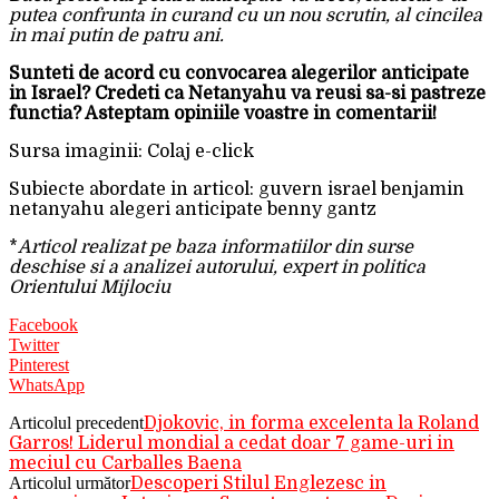
putea confrunta in curand cu un nou scrutin, al cincilea
in mai putin de patru ani.
Sunteti de acord cu convocarea alegerilor anticipate
in Israel? Credeti ca Netanyahu va reusi sa-si pastreze
functia? Asteptam opiniile voastre in comentarii!
Sursa imaginii: Colaj e-click
Subiecte abordate in articol: guvern israel benjamin
netanyahu alegeri anticipate benny gantz
*
Articol realizat pe baza informatiilor din surse
deschise si a analizei autorului, expert in politica
Orientului Mijlociu
Facebook
Twitter
Pinterest
WhatsApp
Articolul precedent
Djokovic, in forma excelenta la Roland
Garros! Liderul mondial a cedat doar 7 game-uri in
meciul cu Carballes Baena
Articolul următor
Descoperi Stilul Englezesc in