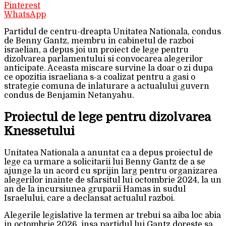
Pinterest
WhatsApp
Partidul de centru-dreapta Unitatea Nationala, condus
de Benny Gantz, membru in cabinetul de razboi
israelian, a depus joi un proiect de lege pentru
dizolvarea parlamentului si convocarea alegerilor
anticipate. Aceasta miscare survine la doar o zi dupa
ce opozitia israeliana s-a coalizat pentru a gasi o
strategie comuna de inlaturare a actualului guvern
condus de Benjamin Netanyahu.
Proiectul de lege pentru dizolvarea
Knessetului
Unitatea Nationala a anuntat ca a depus proiectul de
lege ca urmare a solicitarii lui Benny Gantz de a se
ajunge la un acord cu sprijin larg pentru organizarea
alegerilor inainte de sfarsitul lui octombrie 2024, la un
an de la incursiunea gruparii Hamas in sudul
Israelului, care a declansat actualul razboi.
Alegerile legislative la termen ar trebui sa aiba loc abia
in octombrie 2026, insa partidul lui Gantz doreste sa