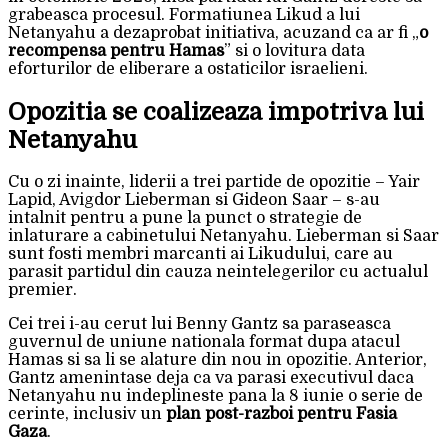
grabeasca procesul. Formatiunea Likud a lui
Netanyahu a dezaprobat initiativa, acuzand ca ar fi „
o
recompensa pentru Hamas
” si o lovitura data
eforturilor de eliberare a ostaticilor israelieni.
Opozitia se coalizeaza impotriva lui
Netanyahu
Cu o zi inainte, liderii a trei partide de opozitie – Yair
Lapid, Avigdor Lieberman si Gideon Saar – s-au
intalnit pentru a pune la punct o strategie de
inlaturare a cabinetului Netanyahu. Lieberman si Saar
sunt fosti membri marcanti ai Likudului, care au
parasit partidul din cauza neintelegerilor cu actualul
premier.
Cei trei i-au cerut lui Benny Gantz sa paraseasca
guvernul de uniune nationala format dupa atacul
Hamas si sa li se alature din nou in opozitie. Anterior,
Gantz amenintase deja ca va parasi executivul daca
Netanyahu nu indeplineste pana la 8 iunie o serie de
cerinte, inclusiv un
plan post-razboi pentru Fasia
Gaza
.