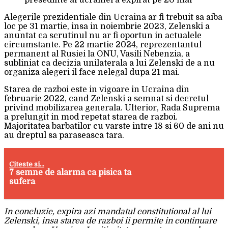
Alegerile prezidentiale din Ucraina ar fi trebuit sa aiba
loc pe 31 martie, insa in noiembrie 2023, Zelenski a
anuntat ca scrutinul nu ar fi oportun in actualele
circumstante. Pe 22 martie 2024, reprezentantul
permanent al Rusiei la ONU, Vasili Nebenzia, a
subliniat ca decizia unilaterala a lui Zelenski de a nu
organiza alegeri il face nelegal dupa 21 mai.
Starea de razboi este in vigoare in Ucraina din
februarie 2022, cand Zelenski a semnat si decretul
privind mobilizarea generala. Ulterior, Rada Suprema
a prelungit in mod repetat starea de razboi.
Majoritatea barbatilor cu varste intre 18 si 60 de ani nu
au dreptul sa paraseasca tara.
Citeste si...
7 semne de alarma ca pisica ta
sufera
In concluzie, expira azi mandatul constitutional al lui
Zelenski, insa starea de razboi ii permite in continuare