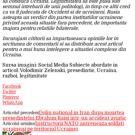
sa conduca Ucraina. Legitimitatea sa este pusa sub
semnul intrebarii de unii politologi, in timp ce altii cred
ca va fi judecata de Occident si de ucraineni. Rusia
asteapta un verdict din partea institutiilor ucrainene
privind aceasta situatie fara precedent, de importanta
majora pentru relatiile bilaterale.
Incurajam cititorii sa impartaseasca opiniile lor in
sectiunea de comentarii si sa distribuie acest articol
pentru o mai buna intelegere a situatiei complexe din
Ucraina.
Sursa imagini: Social Media Subiecte abordate in
articol: Volodimir Zelenski, presedintie, Ucraina,
razboi, legitimitate
Facebook
Twitter
Pinterest
WhatsApp
Articolul precedent
Doliu national in Iran dupa moartea
presedintelui Ebrahim Raisi intr-un accident aviatic
Articolul următor
Instructorii NATO antreneaza soldati
ucraineni pe teritoriul Ucrainei