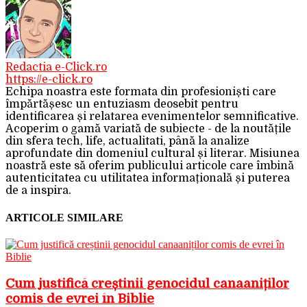
Redactia e-Click.ro
https://e-click.ro
Echipa noastra este formata din profesioniști care
împărtășesc un entuziasm deosebit pentru
identificarea și relatarea evenimentelor semnificative.
Acoperim o gamă variată de subiecte - de la noutățile
din sfera tech, life, actualitati, până la analize
aprofundate din domeniul cultural și literar. Misiunea
noastră este să oferim publicului articole care îmbină
autenticitatea cu utilitatea informațională și puterea
de a inspira.
ARTICOLE SIMILARE
Cum justifică creștinii genocidul canaaniților
comis de evrei în Biblie