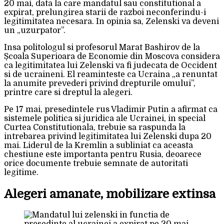
20 mai, data la care mandatul sau constitutional a
expirat, prelungirea starii de razboi neconferindu-i
legitimitatea necesara. In opinia sa, Zelenski va deveni
un „uzurpator”.
Insa politologul si profesorul Marat Bashirov de la
Școala Superioara de Economie din Moscova considera
ca legitimitatea lui Zelenski va fi judecata de Occident
si de ucraineni. El reaminteste ca Ucraina „a renuntat
la anumite prevederi privind drepturile omului”,
printre care si dreptul la alegeri.
Pe 17 mai, presedintele rus Vladimir Putin a afirmat ca
sistemele politica si juridica ale Ucrainei, in special
Curtea Constitutionala, trebuie sa raspunda la
intrebarea privind legitimitatea lui Zelenski dupa 20
mai. Liderul de la Kremlin a subliniat ca aceasta
chestiune este importanta pentru Rusia, deoarece
orice documente trebuie semnate de autoritati
legitime.
Alegeri amanate, mobilizare extinsa