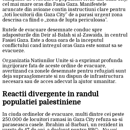
cel mai mare oras din Fasia Gaza. Manifestele
aruncate din avioane contin instructiuni clare pentru
„toti locuitorii din Gaza City” de a parasi urgent zona
descrisa ca fiind o „zona de lupta periculoasa”.
Rutele de evacuare desemnate conduc spre
adaposturile din Deir al-Balah si al-Zawaida, in centrul
Fasiei Gaza. Este a doua oara de la inceputul
conflictului cand intregul oras Gaza este somat sa se
evacueze.
Organizatia Natiunilor Unite si-a exprimat profunda
ingrijorare fata de aceste ordine de evacuare,
avertizand ca zonele desemnate pentru refugiati sunt
deja supraaglomerate si nu dispun de infrastructura
necesara sau de acces adecvat la ajutor umanitar.
Reactii divergente in randul
populatiei palestiniene
In ciuda ordinelor de evacuare, multi dintre cei peste
250.000 de locuitori ramasi in Gaza City refuza sa-si
paraseasca casele. Ibrahim al-Barbari, un rezident in