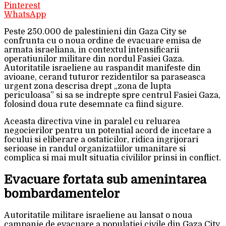
Pinterest
WhatsApp
Peste 250.000 de palestinieni din Gaza City se
confrunta cu o noua ordine de evacuare emisa de
armata israeliana, in contextul intensificarii
operatiunilor militare din nordul Fasiei Gaza.
Autoritatile israeliene au raspandit manifeste din
avioane, cerand tuturor rezidentilor sa paraseasca
urgent zona descrisa drept „zona de lupta
periculoasa” si sa se indrepte spre centrul Fasiei Gaza,
folosind doua rute desemnate ca fiind sigure.
Aceasta directiva vine in paralel cu reluarea
negocierilor pentru un potential acord de incetare a
focului si eliberare a ostaticilor, ridica ingrijorari
serioase in randul organizatiilor umanitare si
complica si mai mult situatia civililor prinsi in conflict.
Evacuare fortata sub amenintarea
bombardamentelor
Autoritatile militare israeliene au lansat o noua
campanie de evacuare a populatiei civile din Gaza City,