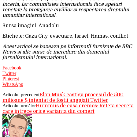
incerta, iar comunitatea internationala face apeluri
repetate la protejarea civililor si respectarea dreptului
umanitar international.
Sursa imagini: Anadolu
Etichete: Gaza City, evacuare, Israel, Hamas, conflict
Acest articol se bazeaza pe informatii furnizate de BBC
News si alte surse de incredere din domeniul
jurnalismului international.
Facebook
Twitter
Pinterest
WhatsApp
Articolul precedent
Elon Musk castiga procesul de 500
milioane $ intentat de fostii angajati Twitter
Articolul următor
Hummus de casa cremos: Reteta secreta
care intrece orice varianta din comert