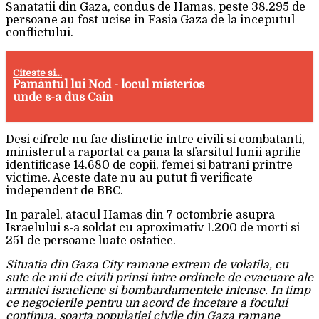
Sanatatii din Gaza, condus de Hamas, peste 38.295 de
persoane au fost ucise in Fasia Gaza de la inceputul
conflictului.
Citeste si...
Pământul lui Nod - locul misterios
unde s-a dus Cain
Desi cifrele nu fac distinctie intre civili si combatanti,
ministerul a raportat ca pana la sfarsitul lunii aprilie
identificase 14.680 de copii, femei si batrani printre
victime. Aceste date nu au putut fi verificate
independent de BBC.
In paralel, atacul Hamas din 7 octombrie asupra
Israelului s-a soldat cu aproximativ 1.200 de morti si
251 de persoane luate ostatice.
Situatia din Gaza City ramane extrem de volatila, cu
sute de mii de civili prinsi intre ordinele de evacuare ale
armatei israeliene si bombardamentele intense. In timp
ce negocierile pentru un acord de incetare a focului
continua, soarta populatiei civile din Gaza ramane