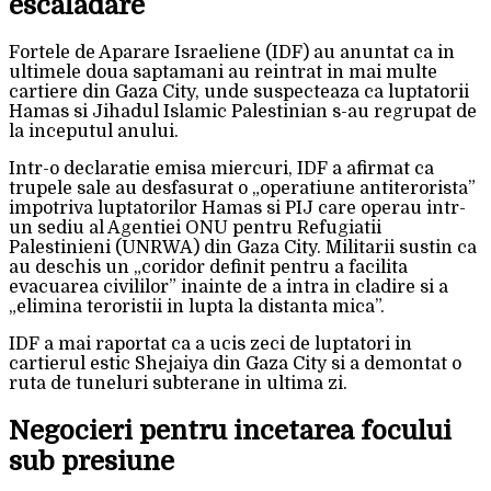
escaladare
Fortele de Aparare Israeliene (IDF) au anuntat ca in
ultimele doua saptamani au reintrat in mai multe
cartiere din Gaza City, unde suspecteaza ca luptatorii
Hamas si Jihadul Islamic Palestinian s-au regrupat de
la inceputul anului.
Intr-o declaratie emisa miercuri, IDF a afirmat ca
trupele sale au desfasurat o „operatiune antiterorista”
impotriva luptatorilor Hamas si PIJ care operau intr-
un sediu al Agentiei ONU pentru Refugiatii
Palestinieni (UNRWA) din Gaza City. Militarii sustin ca
au deschis un „coridor definit pentru a facilita
evacuarea civililor” inainte de a intra in cladire si a
„elimina teroristii in lupta la distanta mica”.
IDF a mai raportat ca a ucis zeci de luptatori in
cartierul estic Shejaiya din Gaza City si a demontat o
ruta de tuneluri subterane in ultima zi.
Negocieri pentru incetarea focului
sub presiune