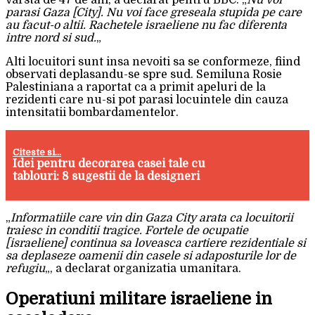
varsta de 47 de ani, a declarat pentru BBC: „
Nu voi
parasi Gaza [City]. Nu voi face greseala stupida pe care
au facut-o altii. Rachetele israeliene nu fac diferenta
intre nord si sud.
„
Alti locuitori sunt insa nevoiti sa se conformeze, fiind
observati deplasandu-se spre sud. Semiluna Rosie
Palestiniana a raportat ca a primit apeluri de la
rezidenti care nu-si pot parasi locuintele din cauza
intensitatii bombardamentelor.
Citeste si...
Idei pentru decorarea casei tale cu
tablouri: 8 sugestii de la designeri
„
Informatiile care vin din Gaza City arata ca locuitorii
traiesc in conditii tragice. Fortele de ocupatie
[israeliene] continua sa loveasca cartiere rezidentiale si
sa deplaseze oamenii din casele si adaposturile lor de
refugiu
„, a declarat organizatia umanitara.
Operatiuni militare israeliene in