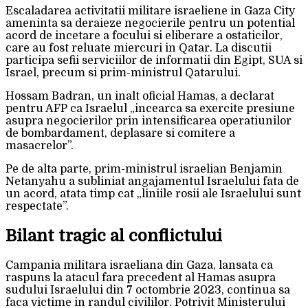
Escaladarea activitatii militare israeliene in Gaza City
ameninta sa deraieze negocierile pentru un potential
acord de incetare a focului si eliberare a ostaticilor,
care au fost reluate miercuri in Qatar. La discutii
participa sefii serviciilor de informatii din Egipt, SUA si
Israel, precum si prim-ministrul Qatarului.
Hossam Badran, un inalt oficial Hamas, a declarat
pentru AFP ca Israelul „incearca sa exercite presiune
asupra negocierilor prin intensificarea operatiunilor
de bombardament, deplasare si comitere a
masacrelor”.
Pe de alta parte, prim-ministrul israelian Benjamin
Netanyahu a subliniat angajamentul Israelului fata de
un acord, atata timp cat „liniile rosii ale Israelului sunt
respectate”.
Bilant tragic al conflictului
Campania militara israeliana din Gaza, lansata ca
raspuns la atacul fara precedent al Hamas asupra
sudului Israelului din 7 octombrie 2023, continua sa
faca victime in randul civililor. Potrivit Ministerului