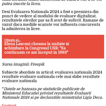
putea inscrie la liceu.
Desi Evaluarea Nationala 2024 a fost o premiera din
punct de vedere al modului de evaluare digitalizat,
rezultatele elevilor par sa fi avut de suferit. Ramane de
vazut daca mediile scazute vor influenta concurenta
la admiterea in licee.
Citeste si...
Elena Lasconi cheama la unitate si
schimbare la Congresul USR: "Sa
continuam ce am inceput in 1989"
Sursa imaginii: Freepik
Subiecte abordate in articol: evaluarea nationala 2024
rezultate evaluare nationala cele mai slabe rezultate
evaluare nationala
*
Datele se bazeaza pe statisticile publicate de
Ministerul Educatiei privind rezultatele Evaluarii
Nationale 2024 si pe declaratiile ministrului Ligia Deca.
Facebook