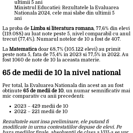
Ministrul Educatiei: Rezultatele la Evaluarea
Nationala 2024, cele mai slabe din ultimii 5
ani
La proba de
Limba si literatura romana
, 77,6% din elevi
(119.088) au luat note peste 5, nivel comparabil cu anul
trecut (77,4%). Numarul notelor de 10 a fost de 407.
La
Matematica
doar 68,7% (105.122 elevi) au primit
peste nota 5, fata de 75,4% in 2023 si 77,5% in 2022. Au
fost 1060 de note de 10 la aceasta materie.
65 de medii de 10 la nivel national
Per total, la Evaluarea Nationala din acest an au fost
obtinute
65 de medii de 10
, un numar semnificativ mai
mic comparativ cu anii precedenti:
2023 – 429 medii de 10
2022 – 221 medii de 10
Rezultatele sunt insa preliminare, ele putand fi
modificate in urma contestatiilor depuse de elevi. Pe
baza mediilor finale, absolventii de clasa a VIII-a se vor