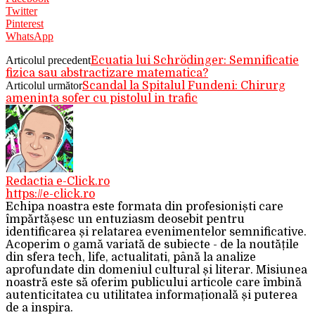
Twitter
Pinterest
WhatsApp
Articolul precedent
Ecuatia lui Schrödinger: Semnificatie
fizica sau abstractizare matematica?
Articolul următor
Scandal la Spitalul Fundeni: Chirurg
ameninta sofer cu pistolul in trafic
Redactia e-Click.ro
https://e-click.ro
Echipa noastra este formata din profesioniști care
împărtășesc un entuziasm deosebit pentru
identificarea și relatarea evenimentelor semnificative.
Acoperim o gamă variată de subiecte - de la noutățile
din sfera tech, life, actualitati, până la analize
aprofundate din domeniul cultural și literar. Misiunea
noastră este să oferim publicului articole care îmbină
autenticitatea cu utilitatea informațională și puterea
de a inspira.