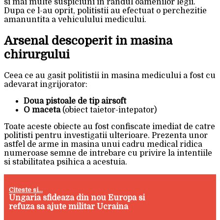
si mai multe suspiciuni in randul oamenilor legii.
Dupa ce l-au oprit, politistii au efectuat o perchezitie
amanuntita a vehiculului medicului.
Arsenal descoperit in masina
chirurgului
Ceea ce au gasit politistii in masina medicului a fost cu
adevarat ingrijorator:
Doua pistoale de tip airsoft
O maceta
(obiect taietor-intepator)
Toate aceste obiecte au fost confiscate imediat de catre
politisti pentru investigatii ulterioare. Prezenta unor
astfel de arme in masina unui cadru medical ridica
numeroase semne de intrebare cu privire la intentiile
si stabilitatea psihica a acestuia.
Citeste si...
Ungaria sfideaza din nou Europa si
refuza sa ajute militar Ucraina