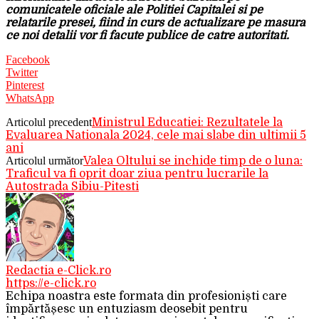
comunicatele oficiale ale Politiei Capitalei si pe
relatarile presei, fiind in curs de actualizare pe masura
ce noi detalii vor fi facute publice de catre autoritati.
Facebook
Twitter
Pinterest
WhatsApp
Articolul precedent
Ministrul Educatiei: Rezultatele la
Evaluarea Nationala 2024, cele mai slabe din ultimii 5
ani
Articolul următor
Valea Oltului se inchide timp de o luna:
Traficul va fi oprit doar ziua pentru lucrarile la
Autostrada Sibiu-Pitesti
Redactia e-Click.ro
https://e-click.ro
Echipa noastra este formata din profesioniști care
împărtășesc un entuziasm deosebit pentru