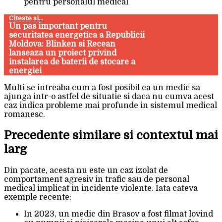
pentru personalul medical
Citeste si...
Un pas important pentru
securitatea energetica a Republicii
Moldova: Blinken si Recean
lanseaza un proiect privind
instalarea de baterii de stocare a
energiei
Multi se intreaba cum a fost posibil ca un medic sa
ajunga intr-o astfel de situatie si daca nu cumva acest
caz indica probleme mai profunde in sistemul medical
romanesc.
Precedente similare si contextul mai
larg
Din pacate, acesta nu este un caz izolat de
comportament agresiv in trafic sau de personal
medical implicat in incidente violente. Iata cateva
exemple recente:
In 2023, un medic din Brasov a fost filmat lovind