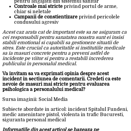
pentru angajatii din sistemul sanitar
Controale mai stricte
privind portul de arme,
chiar si neletale
Campanii de constientizare
privind pericolele
condusului agresiv
Acest caz arata cat de important este sa ne asiguram ca
cei responsabili pentru sanatatea noastra sunt ei insisi
stabili emotional si capabili sa gestioneze situatii de
stres. Este crucial ca autoritatile si institutiile medicale
sa ia masuri concrete pentru a preveni astfel de
incidente pe viitor si pentru a restabili increderea
publicului in personalul medical.
Va invitam sa va exprimati opinia despre acest
incident in sectiunea de comentarii. Credeti ca este
nevoie de masuri mai stricte pentru evaluarea
psihologica a personalului medical?
Sursa imaginii: Social Media
Subiecte abordate in articol: incident Spitalul Fundeni,
medic amenintare pistol, violenta in trafic Bucuresti,
siguranta personal medical
Informatiile din acest articol se bazeaza pe