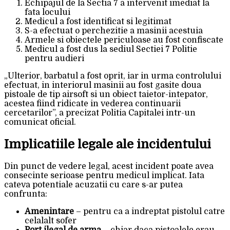
Echipajul de la Sectia 7 a intervenit imediat la
fata locului
Medicul a fost identificat si legitimat
S-a efectuat o perchezitie a masinii acestuia
Armele si obiectele periculoase au fost confiscate
Medicul a fost dus la sediul Sectiei 7 Politie
pentru audieri
„Ulterior, barbatul a fost oprit, iar in urma controlului
efectuat, in interiorul masinii au fost gasite doua
pistoale de tip airsoft si un obiect taietor-intepator,
acestea fiind ridicate in vederea continuarii
cercetarilor”, a precizat Politia Capitalei intr-un
comunicat oficial.
Implicatiile legale ale incidentului
Din punct de vedere legal, acest incident poate avea
consecinte serioase pentru medicul implicat. Iata
cateva potentiale acuzatii cu care s-ar putea
confrunta:
Amenintare
– pentru ca a indreptat pistolul catre
celalalt sofer
Port ilegal de arma
– chiar daca pistoalele erau