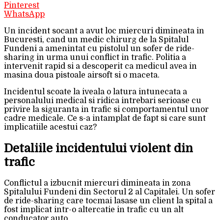
Pinterest
WhatsApp
Un incident socant a avut loc miercuri dimineata in
Bucuresti, cand un medic chirurg de la Spitalul
Fundeni a amenintat cu pistolul un sofer de ride-
sharing in urma unui conflict in trafic. Politia a
intervenit rapid si a descoperit ca medicul avea in
masina doua pistoale airsoft si o maceta.
Incidentul scoate la iveala o latura intunecata a
personalului medical si ridica intrebari serioase cu
privire la siguranta in trafic si comportamentul unor
cadre medicale. Ce s-a intamplat de fapt si care sunt
implicatiile acestui caz?
Detaliile incidentului violent din
trafic
Conflictul a izbucnit miercuri dimineata in zona
Spitalului Fundeni din Sectorul 2 al Capitalei. Un sofer
de ride-sharing care tocmai lasase un client la spital a
fost implicat intr-o altercatie in trafic cu un alt
conducator auto.