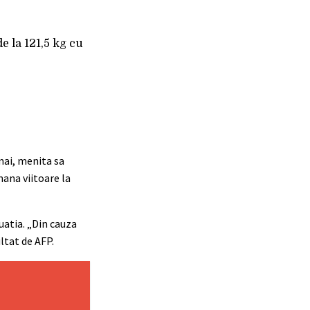
e la 121,5 kg cu
 mai, menita sa
mana viitoare la
uatia. „Din cauza
ltat de AFP.