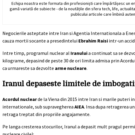
Echipa noastra este formata din profesioniști care împărtășesc un e
gamă variată de subiecte - de la noutățile din sfera tech, life, actualit
publicului articole care îmbină auten
Negocierile asteptate intre Iran si Agentia Internationala a Ener
cauza mortii socante a presedintelui
Ebrahim Raisi
intr-un accid
Intre timp, programul nuclear al
Iranului
a continuat sa se dezvo
kilograme, depasind de peste 30 de ori limita admisa prin Acordul 
ca urmareste sa dezvolte
arme nucleare
.
Iranul depaseste limitele de imbogati
Acordul nuclear
de la Viena din 2015 intre Iran si marile puteri i
internationale, sub supravegherea
AIEA
. Insa dupa retragerea un
retraga treptat din propriile angajamente.
Pe langa cresterea stocurilor, Iranul a depasit mult pragul permis
nucleare civile):