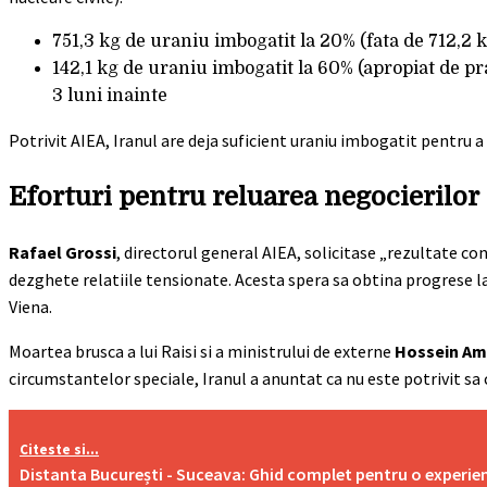
751,3 kg de uraniu imbogatit la 20% (fata de 712,2 k
142,1 kg de uraniu imbogatit la 60% (apropiat de p
3 luni inainte
Potrivit AIEA, Iranul are deja suficient uraniu imbogatit pentru 
Eforturi pentru reluarea negocierilor
Rafael Grossi
, directorul general AIEA, solicitase „rezultate con
dezghete relatiile tensionate. Acesta spera sa obtina progrese l
Viena.
Moartea brusca a lui Raisi si a ministrului de externe
Hossein Am
circumstantelor speciale, Iranul a anuntat ca nu este potrivit s
Citeste si...
Distanta București - Suceava: Ghid complet pentru o experie