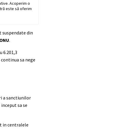
ative. Acoperim o
stră este să oferim
st suspendate din
ONU
.
u 6.201,3
l continua sa nege
i a sanctiunilor
 inceput sa se
t in centralele