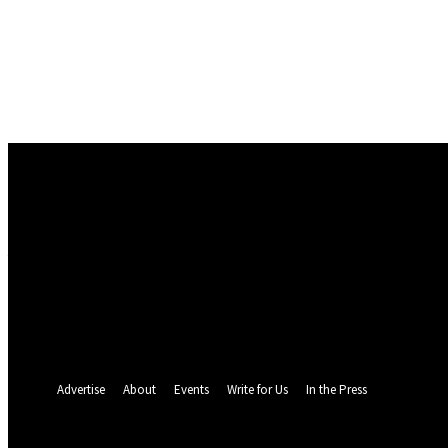
Conectare
Bine ați venit! Autentificați-vă in contul dvs
numele dvs de utilizator
parola dvs
Ați uitat parola? obține ajutor
Politica de Confidentialitate
Recuperare parola
Recuperați-vă parola
adresa dvs de email
O parola va fi trimisă pe adresa dvs de email.
Advertise
About
Events
Write for Us
In the Press