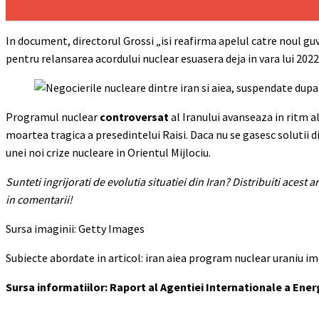
In document, directorul Grossi „isi reafirma apelul catre noul guve
pentru relansarea acordului nuclear esuasera deja in vara lui 2022
Programul nuclear
controversat
al Iranului avanseaza in ritm a
moartea tragica a presedintelui Raisi. Daca nu se gasesc solutii
unei noi crize nucleare in Orientul Mijlociu.
Sunteti ingrijorati de evolutia situatiei din Iran? Distribuiti acest a
in comentarii!
Sursa imaginii: Getty Images
Subiecte abordate in articol: iran aiea program nuclear uraniu i
Sursa informatiilor: Raport al Agentiei Internationale a Ener