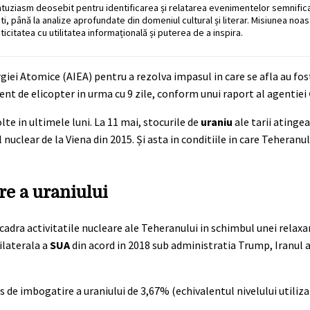
ntuziasm deosebit pentru identificarea și relatarea evenimentelor semnific
ati, până la analize aprofundate din domeniul cultural și literar. Misiunea noa
ticitatea cu utilitatea informațională și puterea de a inspira.
giei Atomice (AIEA) pentru a rezolva impasul in care se afla au fo
ent de elicopter in urma cu 9 zile, conform unui raport al agentiei
lte in ultimele luni. La 11 mai, stocurile de
uraniu
ale tarii atingea
nuclear de la Viena din 2015. Și asta in conditiile in care Teheranu
re a uraniului
ncadra activitatile nucleare ale Teheranului in schimbul unei relaxar
ilaterala a
SUA
din acord in 2018 sub administratia Trump, Iranul a
 de imbogatire a uraniului de 3,67% (echivalentul nivelului utiliza