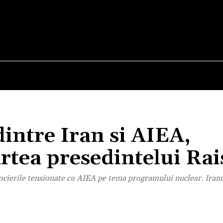
E
STIRI
TEHNOLOGIE-STIINTA
CURIOZITATI
dintre Iran si AIEA,
tea presedintelui Rai
ocierile tensionate cu AIEA pe tema programului nuclear. Iranu