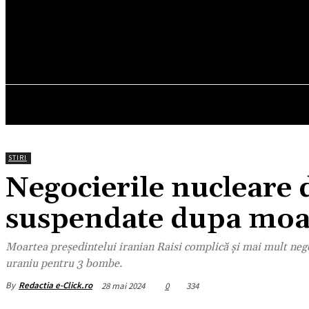
22.9
C
München
joi, august 6, 2026
HOM
STIRI
Negocierile nucleare 
suspendate dupa moar
Moartea președintelui iranian Raisi complică și mai mult neg
uraniu pentru 3 bombe.
By
Redactia e-Click.ro
28 mai 2024
0
334