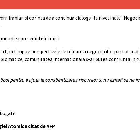
rn iranian si dorinta de a continua dialogul la nivel inalt”. Negocie
.
lert, in timp ce perspectivele de reluare a negocierilor par tot ma
 diplomatice, comunitatea internationala s-ar putea confrunta in c
rticol pentru a ajuta la constientizarea riscurilor si nu ezitati sa ne 
mbogatit
giei Atomice citat de AFP