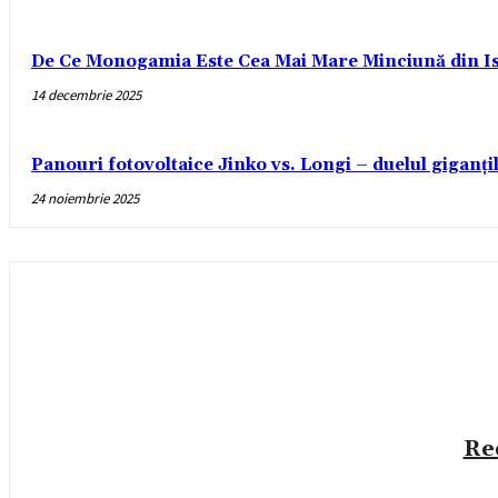
De Ce Monogamia Este Cea Mai Mare Minciună din Is
14 decembrie 2025
Panouri fotovoltaice Jinko vs. Longi – duelul giganți
24 noiembrie 2025
Re