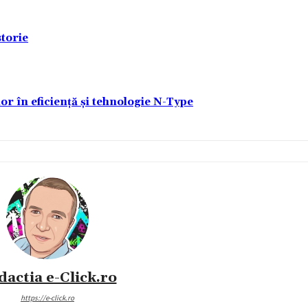
torie
lor în eficiență și tehnologie N-Type
dactia e-Click.ro
https://e-click.ro