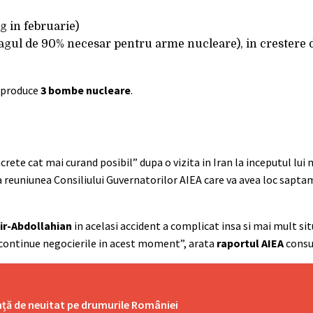
g in februarie)
ragul de 90% necesar pentru arme nucleare), in crestere d
a produce
3 bombe nucleare
.
crete cat mai curand posibil” dupa o vizita in Iran la inceputul lui
a reuniunea Consiliului Guvernatorilor AIEA care va avea loc sapta
ir-Abdollahian
in acelasi accident a complicat insa si mai mult sit
a continue negocierile in acest moment”, arata
raportul AIEA
consu
nță de neuitat pe drumurile României