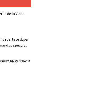
rile de la Viena
i indepartate dupa
urand cu spectrul
impartasiti gandurile