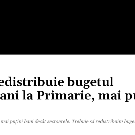
E
STIRI
TEHNOLOGIE-STIINTA
CURIOZITATI
edistribuie bugetul
ani la Primarie, mai p
 mai puțini bani decât sectoarele. Trebuie să redistribuim buge