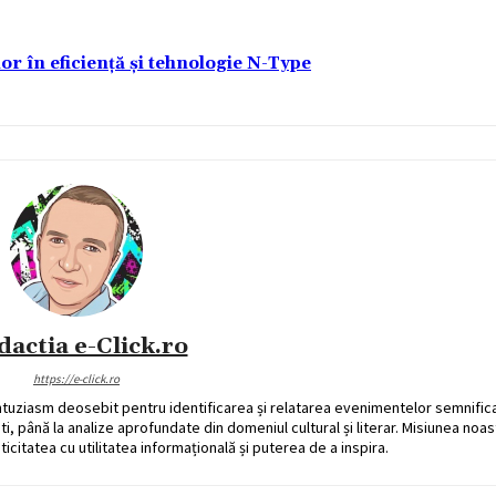
lor în eficiență și tehnologie N-Type
dactia e-Click.ro
https://e-click.ro
ntuziasm deosebit pentru identificarea și relatarea evenimentelor semnific
ati, până la analize aprofundate din domeniul cultural și literar. Misiunea noa
ticitatea cu utilitatea informațională și puterea de a inspira.