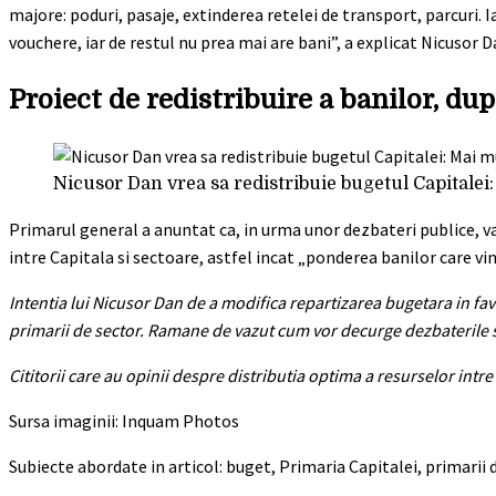
majore: poduri, pasaje, extinderea retelei de transport, parcuri. I
vouchere, iar de restul nu prea mai are bani”, a explicat Nicusor D
Proiect de redistribuire a banilor, du
Nicusor Dan vrea sa redistribuie bugetul Capitalei:
Primarul general a anuntat ca, in urma unor dezbateri publice, va
intre Capitala si sectoare, astfel incat „ponderea banilor care vi
Intentia lui Nicusor Dan de a modifica repartizarea bugetara in fav
primarii de sector. Ramane de vazut cum vor decurge dezbaterile si n
Cititorii care au opinii despre distributia optima a resurselor intre
Sursa imaginii: Inquam Photos
Subiecte abordate in articol: buget, Primaria Capitalei, primarii 