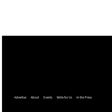
Conectare
Bine ați venit! Autentificați-vă in contul dvs
numele dvs de utilizator
parola dvs
Ați uitat parola? obține ajutor
Politica de Confidentialitate
Recuperare parola
Recuperați-vă parola
adresa dvs de email
O parola va fi trimisă pe adresa dvs de email.
Advertise
About
Events
Write for Us
In the Press