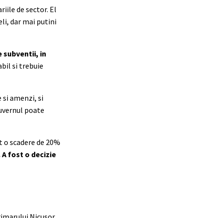
iile de sector. El
li, dar mai putini
 subventii, in
bil si trebuie
 si amenzi, si
Guvernul poate
ut o scadere de 20%
 A fost o decizie
rimarului Nicusor