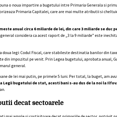
una o noua impartire a bugetului intre Primaria Generala si primar
orizeaza Primaria Capitalei, care are mai multe atributii si cheltuie
meste anual circa 6 miliarde de lei, din care 3 miliarde se duc pe
 general considera ca acest raport de „3 la 9 miliarde” este inechita
 doua legi: Codul Fiscal, care stabileste destinatia banilor din taxe
te din impozitul pe venit. Prin Legea bugetului, aprobata anual, 
rimarul general.
ane de lei mai putin, pe primele 5 luni. Per total, la buget, am av
 Legii bugetului de stat, acesti bani s-au dus de la noi la Ilfov.
an.
utii decat sectoarele
ti mai ample si costisitoare decat primariile de sector, potrivit p