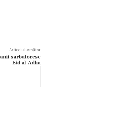
Articolul următor
manii sarbatoresc
Eid al-Adha