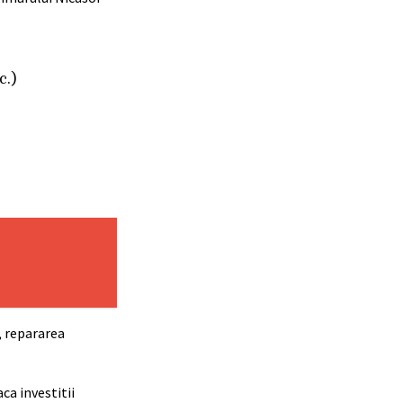
c.)
, repararea
ca investitii