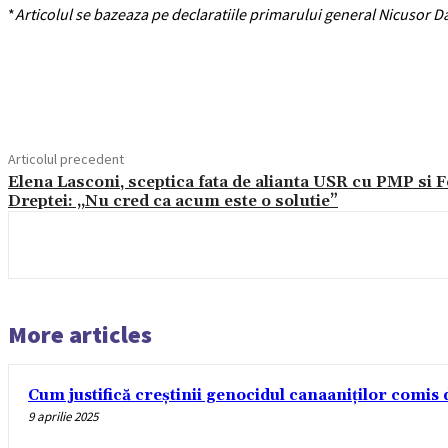
*
Articolul se bazeaza pe declaratiile primarului general Nicusor D
Acțiune
Articolul precedent
Elena Lasconi, sceptica fata de alianta USR cu PMP si F
Dreptei: „Nu cred ca acum este o solutie”
More articles
Cum justifică creștinii genocidul canaaniților comis d
9 aprilie 2025