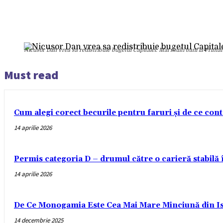
Nicusor Dan vrea sa redistribuie bugetul Capitalei: Mai multi bani la Primari
Must read
Cum alegi corect becurile pentru faruri și de ce con
14 aprilie 2026
Permis categoria D – drumul către o carieră stabilă
14 aprilie 2026
De Ce Monogamia Este Cea Mai Mare Minciună din Is
14 decembrie 2025