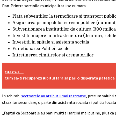
Dan. Printre sarcinile municipalitatii se numara:
Plata subventiilor la termoficare si transport public
Asigurarea principalelor servicii publice (iluminat,
Subventionarea institutiilor de cultura (300 milioa
Investitii majore in infrastructura (drumuri, retele
Investitii in spitale si asistenta sociala
Functionarea Politiei Locale
Intretinerea cimitirelor si crematoriilor
Citeste si...
Cum sa-ti recuperezi iubitul fara sa pari o disperata patetica
In schimb,
sectoarele au atributii mai restranse
, precum salubriz
strazilor secundare, o parte din asistenta sociala si politia locala
„Faptul ca Sectoarele au bani multi si sarcini mai putine, plus ca 