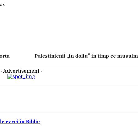
an.
orta
Palestinienii „in doliu” in timp ce musul
- Advertisement -
e evrei în Biblie