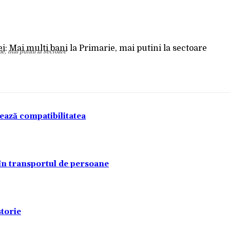
Acțiune
e, mai putini la sectoare
tează compatibilitatea
 în transportul de persoane
torie