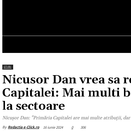
19.2
C
München
sâmbătă, august 8, 2026
HOM
STIRI
Nicusor Dan vrea sa r
Capitalei: Mai multi b
la sectoare
Nicușor Dan: "Primăria Capitalei are mai multe atribuții, dar
By
Redactia e-Click.ro
16 iunie 2024
0
306