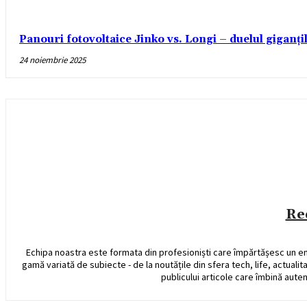
Panouri fotovoltaice Jinko vs. Longi – duelul giganți
24 noiembrie 2025
Re
Echipa noastra este formata din profesioniști care împărtășesc un e
gamă variată de subiecte - de la noutățile din sfera tech, life, actualit
publicului articole care îmbină auten