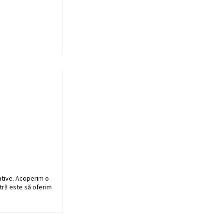
ative. Acoperim o
stră este să oferim