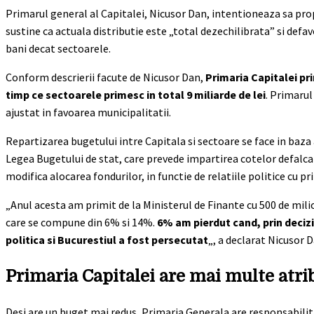
Primarul general al Capitalei, Nicusor Dan, intentioneaza sa prop
sustine ca actuala distributie este „total dezechilibrata” si defav
bani decat sectoarele.
Conform descrierii facute de Nicusor Dan,
Primaria Capitalei pri
timp ce sectoarele primesc in total 9 miliarde de lei
. Primarul
ajustat in favoarea municipalitatii.
Repartizarea bugetului intre Capitala si sectoare se face in baza a
Legea Bugetului de stat, care prevede impartirea cotelor defalca
modifica alocarea fondurilor, in functie de relatiile politice cu p
„Anul acesta am primit de la Ministerul de Finante cu 500 de milio
care se compune din 6% si 14%.
6% am pierdut cand, prin decizia
politica si Bucurestiul a fost persecutat
„, a declarat Nicusor D
Primaria Capitalei are mai multe atrib
Desi are un buget mai redus, Primaria Generala are responsabilita