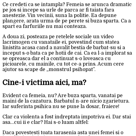
Ce credeti ca se intampla? Femeia se arunca dramatic
pe jos si incepe sa urle de parca ar fi taiata fara
anestezie. Vin vecinii, suna la politie. Ea depune
plangere, arata urma de pe perete si buza sparta. Ca a
spart ea farfuriile nu mai conteaza.
A doua zi, posteaza pe retelele sociale un video
lacrimogen cu vanataile ei, povestind cum statea
linistita acasa cand a navalit bestia de barbat-su si a
inceput s-o bata ca pe hotii de cai. Ca ea l-a implorat sa
se opreasca dar el a continuat s-o loveasca cu
picioarele, cu mainile, cu tot ce-a prins. Acum cere
ajutor sa scape de „monstrul psihopat”.
Cine-i victima aici, ma?
Evident ca femeia, nu? Are buza sparta, vanatai pe
maini de la cazatura. Barbatul n-are nicio zgarietura.
Iar suferinta psihica nu se pune la dosar, fraiere!
Clar ca violenta a fost indreptata impotriva ei. Dar stai
asa…cui ii e clar? Hai s-o luam altfel:
Daca povestesti toata tarasenia asta unei femei si o