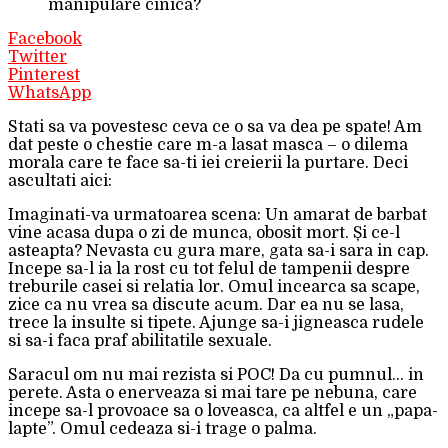
manipulare cinica?
Facebook
Twitter
Pinterest
WhatsApp
Stati sa va povestesc ceva ce o sa va dea pe spate! Am
dat peste o chestie care m-a lasat masca – o dilema
morala care te face sa-ti iei creierii la purtare. Deci
ascultati aici:
Imaginati-va urmatoarea scena: Un amarat de barbat
vine acasa dupa o zi de munca, obosit mort. Și ce-l
asteapta? Nevasta cu gura mare, gata sa-i sara in cap.
Incepe sa-l ia la rost cu tot felul de tampenii despre
treburile casei si relatia lor. Omul incearca sa scape,
zice ca nu vrea sa discute acum. Dar ea nu se lasa,
trece la insulte si tipete. Ajunge sa-i jigneasca rudele
si sa-i faca praf abilitatile sexuale.
Saracul om nu mai rezista si POC! Da cu pumnul… in
perete. Asta o enerveaza si mai tare pe nebuna, care
incepe sa-l provoace sa o loveasca, ca altfel e un „papa-
lapte”. Omul cedeaza si-i trage o palma.