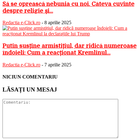
Să se oprească nebunia cu noi. Câteva cuvinte
despre religie și...
Redactia e-Click.ro
-
8 aprilie 2025
Putin susține armistițiul, dar ridică numeroase
îndoieli: Cum a reacționat Kremlinul...
Redactia e-Click.ro
-
7 aprilie 2025
NICIUN COMENTARIU
LĂSAȚI UN MESAJ