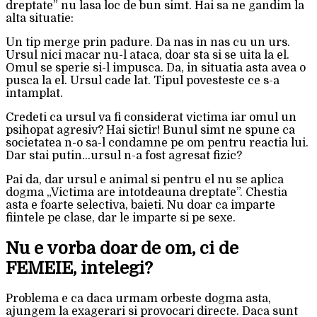
dreptate” nu lasa loc de bun simt. Hai sa ne gandim la
alta situatie:
Un tip merge prin padure. Da nas in nas cu un urs.
Ursul nici macar nu-l ataca, doar sta si se uita la el.
Omul se sperie si-l impusca. Da, in situatia asta avea o
pusca la el. Ursul cade lat. Tipul povesteste ce s-a
intamplat.
Credeti ca ursul va fi considerat victima iar omul un
psihopat agresiv? Hai sictir! Bunul simt ne spune ca
societatea n-o sa-l condamne pe om pentru reactia lui.
Dar stai putin…ursul n-a fost agresat fizic?
Pai da, dar ursul e animal si pentru el nu se aplica
dogma „Victima are intotdeauna dreptate”. Chestia
asta e foarte selectiva, baieti. Nu doar ca imparte
fiintele pe clase, dar le imparte si pe sexe.
Nu e vorba doar de om, ci de
FEMEIE, intelegi?
Problema e ca daca urmam orbeste dogma asta,
ajungem la exagerari si provocari directe. Daca sunt