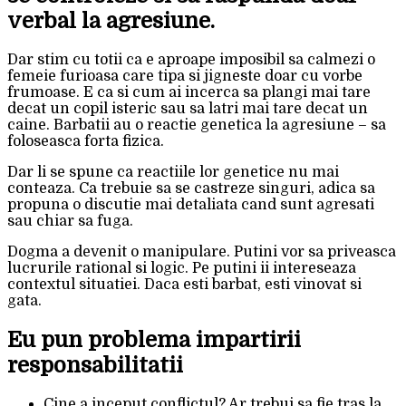
verbal la agresiune.
Dar stim cu totii ca e aproape imposibil sa calmezi o
femeie furioasa care tipa si jigneste doar cu vorbe
frumoase. E ca si cum ai incerca sa plangi mai tare
decat un copil isteric sau sa latri mai tare decat un
caine. Barbatii au o reactie genetica la agresiune – sa
foloseasca forta fizica.
Dar li se spune ca reactiile lor genetice nu mai
conteaza. Ca trebuie sa se castreze singuri, adica sa
propuna o discutie mai detaliata cand sunt agresati
sau chiar sa fuga.
Dogma a devenit o manipulare. Putini vor sa priveasca
lucrurile rational si logic. Pe putini ii intereseaza
contextul situatiei. Daca esti barbat, esti vinovat si
gata.
Eu pun problema impartirii
responsabilitatii
Cine a inceput conflictul? Ar trebui sa fie tras la