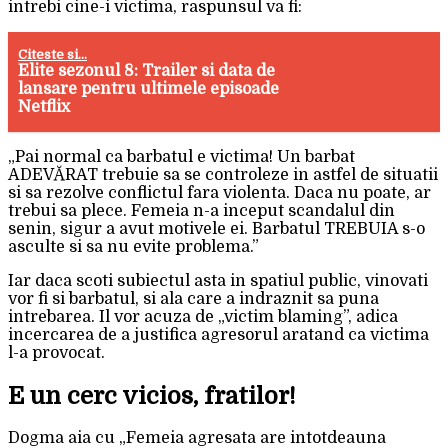
intrebi cine-i victima, raspunsul va fi:
Citeste si...
Elite sezonul 8: Trailer si data de
lansare pentru ultimele episoade
Netflix
„Pai normal ca barbatul e victima! Un barbat
ADEVĂRAT trebuie sa se controleze in astfel de situatii
si sa rezolve conflictul fara violenta. Daca nu poate, ar
trebui sa plece. Femeia n-a inceput scandalul din
senin, sigur a avut motivele ei. Barbatul TREBUIA s-o
asculte si sa nu evite problema.”
Iar daca scoti subiectul asta in spatiul public, vinovati
vor fi si barbatul, si ala care a indraznit sa puna
intrebarea. Il vor acuza de „victim blaming”, adica
incercarea de a justifica agresorul aratand ca victima
l-a provocat.
E un cerc vicios, fratilor!
Dogma aia cu „Femeia agresata are intotdeauna