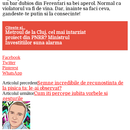
un bar dubios din Ferentari sa bei aperol. Normal ca
violatorul va fi de vina. Dar, inainte sa faci ceva,
gandeste-te putin si la consecinte!
Citeste si...
Metroul de la Cluj, cel mai intarziat
proiect din PNRR? Ministrul
Investitiilor suna alarma
Facebook
Twitter
Pinterest
WhatsApp
Articolul precedent
Semne incredibile de recunostinta de
la pisica ta: le-ai observat?
Articolul următor
Cum iti percepe iubita vorbele si
gesturile