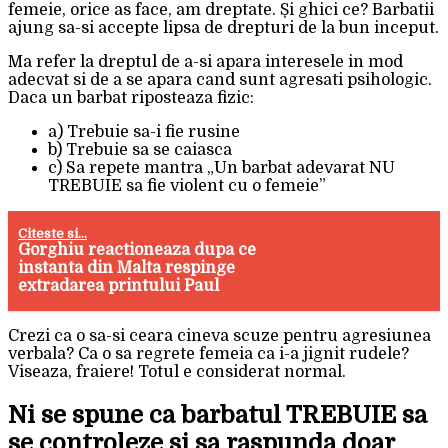
femeie, orice as face, am dreptate. Și ghici ce? Barbatii
ajung sa-si accepte lipsa de drepturi de la bun inceput.
Ma refer la dreptul de a-si apara interesele in mod
adecvat si de a se apara cand sunt agresati psihologic.
Daca un barbat riposteaza fizic:
a) Trebuie sa-i fie rusine
b) Trebuie sa se caiasca
c) Sa repete mantra „Un barbat adevarat NU
TREBUIE sa fie violent cu o femeie”
Citeste si...
Gorghiu reactioneaza dupa ce
instanta din Malta respinge
extradarea printului Paul
Crezi ca o sa-si ceara cineva scuze pentru agresiunea
verbala? Ca o sa regrete femeia ca i-a jignit rudele?
Viseaza, fraiere! Totul e considerat normal.
Ni se spune ca barbatul TREBUIE sa
se controleze si sa raspunda doar