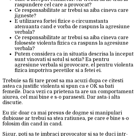
raspundere cel care a provocat?
Ce responsabilitate ar trebui sa aiba cineva care
jigneste?
E utilizarea fortei fizice o circumstanta
atenuanta cand e vorba de raspuns la agresiune
verbala?
Ce responsabilitate ar trebui sa aiba cineva care
foloseste violenta fizica ca raspuns la agresiune
verbala?
Putem considera ca in situatia descrisa la inceput
sunt vinovati si sotul si sotia? Ea pentru
agresiune verbala si provocare, el pentru violenta
fizica impotriva peretilor si a fetei ei.
Trebuie sa fii tare prost sa ma acuzi dupa ce citesti
astea ca justific violenta si spun ca e OK sa bati
femeile. Daca vezi ca prietena ta are un comportament
aiurea, cel mai bine e s-o parasesti. Dar asta-i alta
discutie.
Eu zic doar ca mai presus de dogme si manipulari
dubioase ar trebui sa stea ratiunea, pe care e bine s-o
folosim din cand in cand.
Sigur, poti sa te imbraci provocator si sa te duci intr-