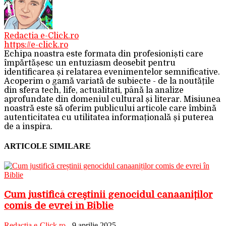
Redactia e-Click.ro
https://e-click.ro
Echipa noastra este formata din profesioniști care
împărtășesc un entuziasm deosebit pentru
identificarea și relatarea evenimentelor semnificative.
Acoperim o gamă variată de subiecte - de la noutățile
din sfera tech, life, actualitati, până la analize
aprofundate din domeniul cultural și literar. Misiunea
noastră este să oferim publicului articole care îmbină
autenticitatea cu utilitatea informațională și puterea
de a inspira.
ARTICOLE SIMILARE
Cum justifică creștinii genocidul canaaniților
comis de evrei în Biblie
Redactia e-Click.ro
-
9 aprilie 2025