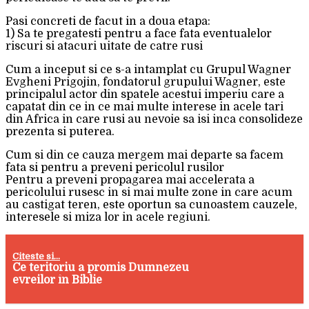
Pasi concreti de facut in a doua etapa:
1) Sa te pregatesti pentru a face fata eventualelor
riscuri si atacuri uitate de catre rusi
Cum a inceput si ce s-a intamplat cu Grupul Wagner
Evgheni Prigojin, fondatorul grupului Wagner, este
principalul actor din spatele acestui imperiu care a
capatat din ce in ce mai multe interese in acele tari
din Africa in care rusi au nevoie sa isi inca consolideze
prezenta si puterea.
Cum si din ce cauza mergem mai departe sa facem
fata si pentru a preveni pericolul rusilor
Pentru a preveni propagarea mai accelerata a
pericolului rusesc in si mai multe zone in care acum
au castigat teren, este oportun sa cunoastem cauzele,
interesele si miza lor in acele regiuni.
Citeste si...
Ce teritoriu a promis Dumnezeu
evreilor în Biblie