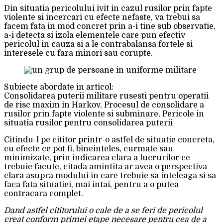
Din situatia pericolului ivit in cazul rusilor prin fapte
violente si incercari cu efecte nefaste, va trebui sa
facem fata in mod concret prin a-i tine sub observatie,
a-i detecta si izola elementele care pun efectiv
pericolul in cauza si a le contrabalansa fortele si
interesele cu fara minori sau corupte.
Subiecte abordate in articol:
Consolidarea puterii militare rusesti pentru operatii
de risc maxim in Harkov, Procesul de consolidare a
rusilor prin fapte violente si subminare, Pericole in
situatia rusilor pentru consolidarea puterii
Citindu-l pe cititor printr-o astfel de situatie concreta,
cu efecte ce pot fi, bineinteles, curmate sau
minimizate, prin indicarea clara a lucrurilor ce
trebuie facute, citada amintita ar avea o perspectiva
clara asupra modului in care trebuie sa inteleaga si sa
faca fata situatiei, mai intai, pentru a o putea
contracara complet.
Dand astfel cititorului o cale de a se feri de pericolul
creat conform primei etape necesare pentru cea de a