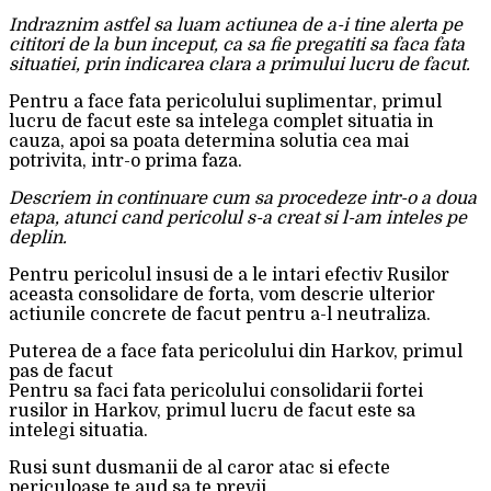
Indraznim astfel sa luam actiunea de a-i tine alerta pe
cititori de la bun inceput, ca sa fie pregatiti sa faca fata
situatiei, prin indicarea clara a primului lucru de facut.
Pentru a face fata pericolului suplimentar, primul
lucru de facut este sa intelega complet situatia in
cauza, apoi sa poata determina solutia cea mai
potrivita, intr-o prima faza.
Descriem in continuare cum sa procedeze intr-o a doua
etapa, atunci cand pericolul s-a creat si l-am inteles pe
deplin.
Pentru pericolul insusi de a le intari efectiv Rusilor
aceasta consolidare de forta, vom descrie ulterior
actiunile concrete de facut pentru a-l neutraliza.
Puterea de a face fata pericolului din Harkov, primul
pas de facut
Pentru sa faci fata pericolului consolidarii fortei
rusilor in Harkov, primul lucru de facut este sa
intelegi situatia.
Rusi sunt dusmanii de al caror atac si efecte
periculoase te aud sa te previi.