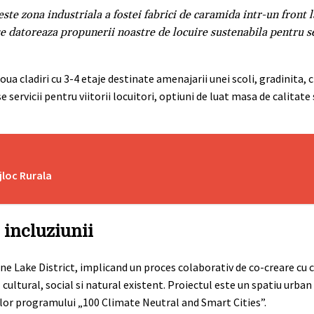
este zona industriala a fostei fabrici de caramida intr-un front 
 se datoreaza propunerii noastre de locuire sustenabila pentru 
oua cladiri cu 3-4 etaje destinate amenajarii unei scoli, gradinita, 
 servicii pentru viitorii locuitori, optiuni de luat masa de calitate
jloc Rurala
i incluziunii
e Lake District, implicand un proces colaborativ de co-creare cu c
 cultural, social si natural existent. Proiectul este un spatiu urban
velor programului „100 Climate Neutral and Smart Cities”.