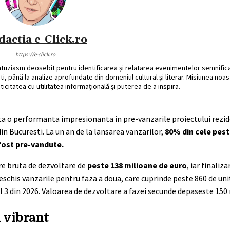
dactia e-Click.ro
https://e-click.ro
ntuziasm deosebit pentru identificarea și relatarea evenimentelor semnific
ati, până la analize aprofundate din domeniul cultural și literar. Misiunea noa
ticitatea cu utilitatea informațională și puterea de a inspira.
a o performanta impresionanta in pre-vanzarile proiectului rezid
in Bucuresti. La un an de la lansarea vanzarilor,
80% din cele pest
fost pre-vandute.
re bruta de dezvoltare de
peste 138 milioane de euro
, iar finali
eschis vanzarile pentru faza a doua, care cuprinde peste 860 de unit
ul 3 din 2026. Valoarea de dezvoltare a fazei secunde depaseste 150
n vibrant