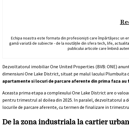
Re
Echipa noastra este formata din profesioniști care împărtășesc un e
gamă variată de subiecte - de la noutățile din sfera tech, life, actualit
publicului articole care îmbină auten
Dezvoltatorul imobiliar One United Properties (BVB: ONE) anunt
dimensiuni One Lake District, situat pe malul lacului Plumbuita d
apartamente si locuri de parcare aferente din prima faza au 
Aceasta prima etapa a complexului One Lake District are o valoa
pentru trimestrul al doilea din 2025. In paralel, dezvoltatorul a d
locurile de parcare aferente, cu termen de finalizare in trimestr
De la zona industriala la cartier urba