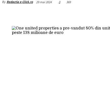
By
Redactia e-Click.ro
29 mai 2024
0
369