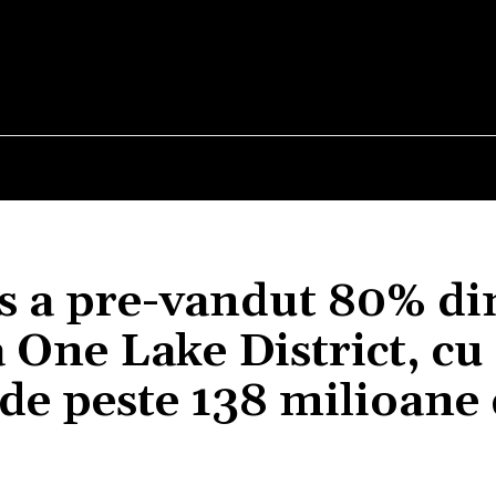
E
STIRI
TEHNOLOGIE-STIINTA
CURIOZITATI
s a pre-vandut 80% di
a One Lake District, cu
 de peste 138 milioane