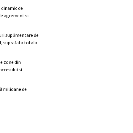
u dinamic de
 de agrement si
turi suplimentare de
el, suprafata totala
te zone din
ccesului si