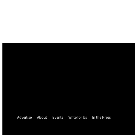
Conectare
Bine ați venit! Autentificați-vă in contul dvs
numele dvs de utilizator
parola dvs
Ați uitat parola? obține ajutor
Politica de Confidentialitate
Recuperare parola
Recuperați-vă parola
adresa dvs de email
O parola va fi trimisă pe adresa dvs de email.
Advertise
About
Events
Write for Us
In the Press