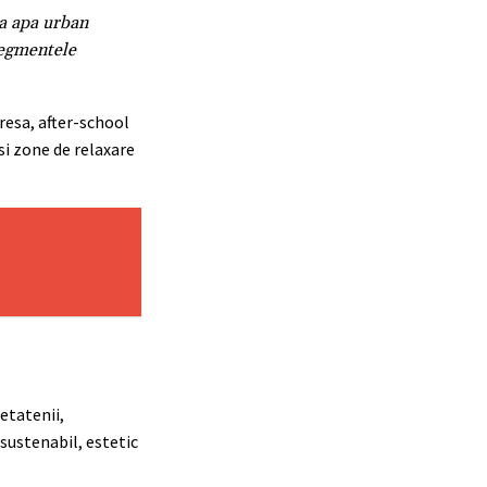
la apa urban
segmentele
cresa, after-school
 si zone de relaxare
etatenii,
 sustenabil, estetic