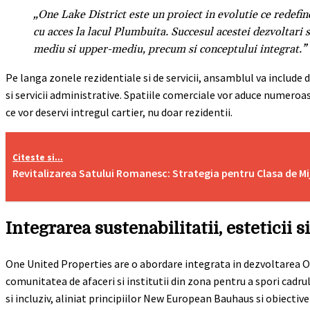
„One Lake District este un proiect in evolutie ce redefin
cu acces la lacul Plumbuita. Succesul acestei dezvoltari
mediu si upper-mediu, precum si conceptului integrat.”
Pe langa zonele rezidentiale si de servicii, ansamblul va include d
si servicii administrative. Spatiile comerciale vor aduce numeroase
ce vor deservi intregul cartier, nu doar rezidentii.
Citeste si...
Revitalizarea Satului Romanesc: Strategia pentru Clasa de Mi
Integrarea sustenabilitatii, esteticii s
One United Properties are o abordare integrata in dezvoltarea On
comunitatea de afaceri si institutii din zona pentru a spori cadrul
si incluziv, aliniat principiilor New European Bauhaus si obiecti