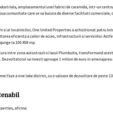
ndustriala, amplasamentul unei fabrici de caramida, intr-un centr
noua comunitate care se va bucura de diverse facilitati comerciale,
cum si al localnicilor, One United Properties a achizitionat patru lo
area eficienta a cailor de acces, infrastructurii si serviciilor. Astf
 ajunge la 100.458 mp.
tura intre zona autostrazii si lacul Plumbuita, transformand aces
. Dezvoltatorul va investi aproape 1 milion de euro in amenajarea a
tenabil
perties, afirma: