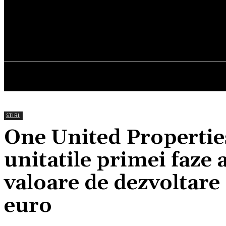
27.5
C
München
sâmbătă, august 8, 2026
HOM
STIRI
One United Propertie
unitatile primei faze 
valoare de dezvoltare
euro