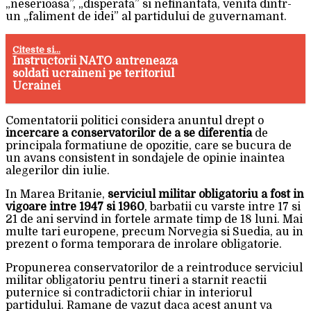
„neserioasa”, „disperata” si nefinantata, venita dintr-
un „faliment de idei” al partidului de guvernamant.
Citeste si...
Instructorii NATO antreneaza
soldati ucraineni pe teritoriul
Ucrainei
Comentatorii politici considera anuntul drept o
incercare a conservatorilor de a se diferentia
de
principala formatiune de opozitie, care se bucura de
un avans consistent in sondajele de opinie inaintea
alegerilor din iulie.
In Marea Britanie,
serviciul militar obligatoriu a fost in
vigoare intre 1947 si 1960
, barbatii cu varste intre 17 si
21 de ani servind in fortele armate timp de 18 luni. Mai
multe tari europene, precum Norvegia si Suedia, au in
prezent o forma temporara de inrolare obligatorie.
Propunerea conservatorilor de a reintroduce serviciul
militar obligatoriu pentru tineri a starnit reactii
puternice si contradictorii chiar in interiorul
partidului. Ramane de vazut daca acest anunt va