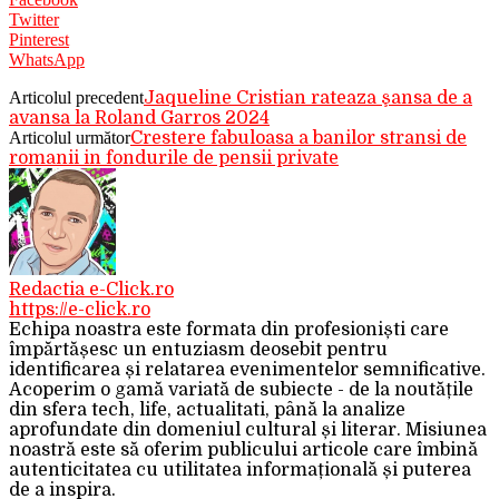
Twitter
Pinterest
WhatsApp
Articolul precedent
Jaqueline Cristian rateaza şansa de a
avansa la Roland Garros 2024
Articolul următor
Crestere fabuloasa a banilor stransi de
romanii in fondurile de pensii private
Redactia e-Click.ro
https://e-click.ro
Echipa noastra este formata din profesioniști care
împărtășesc un entuziasm deosebit pentru
identificarea și relatarea evenimentelor semnificative.
Acoperim o gamă variată de subiecte - de la noutățile
din sfera tech, life, actualitati, până la analize
aprofundate din domeniul cultural și literar. Misiunea
noastră este să oferim publicului articole care îmbină
autenticitatea cu utilitatea informațională și puterea
de a inspira.