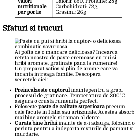
Valori
Calorii: 650, Proteine: 28g,
nutritionale
Carbohidrati: 72g,
per portie
Grasimi: 26g
Sfaturi si trucuri
Ai pofta de o mancare delicioasa? Incearca
reteta noastra de paste cremoase cu pui si
hribi aromate, gratinate pana la rumenire!
Un preparat satios si plin de arome care va
incanta intreaga familie. Descopera
secretele aici!
Preincalzeste cuptorul
inaintepentru a grabi
procesul de gratinare. Temperatura de 200°C
asigura o crusta rumenita perfect.
Foloseste
paste de calitate superioara
precum
cele facute in Italia sau artizanale. Acestea absorb
mai bine aromele si raman al dente.
Curata bine hribii
inainte de a-i adauga, folosind o
periuta pentru a indeparta resturile de pamant si
murdarie.