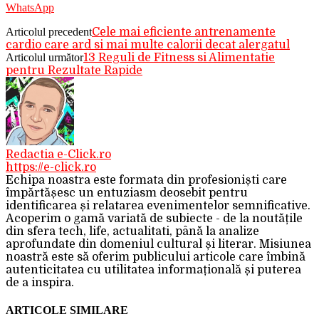
WhatsApp
Articolul precedent
Cele mai eficiente antrenamente
cardio care ard si mai multe calorii decat alergatul
Articolul următor
13 Reguli de Fitness si Alimentatie
pentru Rezultate Rapide
Redactia e-Click.ro
https://e-click.ro
Echipa noastra este formata din profesioniști care
împărtășesc un entuziasm deosebit pentru
identificarea și relatarea evenimentelor semnificative.
Acoperim o gamă variată de subiecte - de la noutățile
din sfera tech, life, actualitati, până la analize
aprofundate din domeniul cultural și literar. Misiunea
noastră este să oferim publicului articole care îmbină
autenticitatea cu utilitatea informațională și puterea
de a inspira.
ARTICOLE SIMILARE