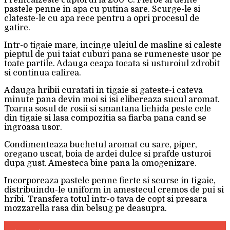
Preincalzeste cuptorul la 200°C. Fierbe al dente
pastele penne in apa cu putina sare. Scurge-le si
clateste-le cu apa rece pentru a opri procesul de
gatire.
Intr-o tigaie mare, incinge uleiul de masline si caleste
pieptul de pui taiat cuburi pana se rumeneste usor pe
toate partile. Adauga ceapa tocata si usturoiul zdrobit
si continua calirea.
Adauga hribii curatati in tigaie si gateste-i cateva
minute pana devin moi si isi elibereaza sucul aromat.
Toarna sosul de rosii si smantana lichida peste cele
din tigaie si lasa compozitia sa fiarba pana cand se
ingroasa usor.
Condimenteaza buchetul aromat cu sare, piper,
oregano uscat, boia de ardei dulce si prafde usturoi
dupa gust. Amesteca bine pana la omogenizare.
Incorporeaza pastele penne fierte si scurse in tigaie,
distribuindu-le uniform in amestecul cremos de pui si
hribi. Transfera totul intr-o tava de copt si presara
mozzarella rasa din belsug pe deasupra.