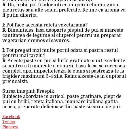
R
: Da, hribii pot fi inlocuiti cu ciuperci champignon,
pleurotus sau alte soiuri preferate. Retine ca aroma va
fi putin diferita.
I
: Pot face aceasta reteta vegetariana?
R
: Bineinteles, lasa deoparte pieptul de pui si mareste
cantitatea de legume si ciuperci pentru un preparat
vegetarian cremos si savuros.
I
: Pot pregati mai multe portii odata si pastra restul
pentru mai tarziu?
R
: Aceste paste cu pui si hribi gratinate sunt excelente
si pentru a fi mancate a doua zi. Lasa-le sa se raceasca
complet, apoi impacheteaza-le etans si pastreaza-le la
frigider maximum 3-4 zile. Reincalzeste-le in cuptorul
preincalzit.
Sursa imagini: Freepik
Subiecte abordate in articol: paste gratinate, piept de
pui cu hribi, reteta italiana, mancare italiana gatita
acasa, preparate delicioase din paste si carne de pui.
Facebook
Twitter
Pinterest