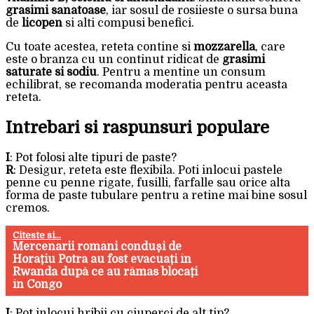
grasimi sanatoase
, iar sosul de rosiieste o sursa buna
de
licopen
si alti compusi benefici.
Cu toate acestea, reteta contine si
mozzarella
, care
este o branza cu un continut ridicat de
grasimi
saturate si sodiu
. Pentru a mentine un consum
echilibrat, se recomanda moderatia pentru aceasta
reteta.
Intrebari si raspunsuri populare
I
: Pot folosi alte tipuri de paste?
R
: Desigur, reteta este flexibila. Poti inlocui pastele
penne cu penne rigate, fusilli, farfalle sau orice alta
forma de paste tubulare pentru a retine mai bine sosul
cremos.
Citeste si...
Mercenarii români conduși de
Horațiu Potra au fost evacuați în
Rwanda după ce au rămas blocați
în Congo
I
: Pot inlocui hribii cu ciuperci de alt tip?