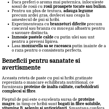
Daca preferi o aroma mai puternica, inlocuieste
sosul de rosii cu
rosii proaspete tocate sau bulion
.
Pentru un plus de textura,
adauga legume
precum ardei gras, dovlecei sau ceapa la
amestecul de pui si hribi.
Experimenteaza cu
branzeturi diferite
precum
cascaval sau branza cu mucegai albastru pentru
o savoare distincta.
Inmoaie pastele calde
cu putin ulei sau unt
pentru a preveni lipirea.
Lasa
mozzarella sa se raceasca
putin inainte de a
o raza pentru o consistenta perfecta.
Beneficii pentru sanatate si
avertismente
Aceasta reteta de paste cu pui si hribi gratinate
reprezinta o mancare echilibrata nutritional, ce
furnizeaza
proteine de inalta calitate, carbohidrati
complecsi si fibre
.
Pieptul de pui este o excelenta sursa de
proteine
magre
, in timp ce hribii sunt
bogati in fibre solubile,
vitamine B, seleniu si antioxidanti
. Smantana confera