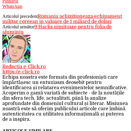
Pinterest
WhatsApp
Articolul precedent
Romania achizitioneaza echipament
militar coreean in valoare de 1 miliard de dolari
Articolul următor
9 Hacks uimitoare pentru folia de
aluminiu
Redactia e-Click.ro
https://e-click.ro
Echipa noastra este formata din profesioniști care
împărtășesc un entuziasm deosebit pentru
identificarea și relatarea evenimentelor semnificative.
Acoperim o gamă variată de subiecte - de la noutățile
din sfera tech, life, actualitati, până la analize
aprofundate din domeniul cultural și literar. Misiunea
noastră este să oferim publicului articole care îmbină
autenticitatea cu utilitatea informațională și puterea
de a inspira.
ARTICOLE SIMILARE