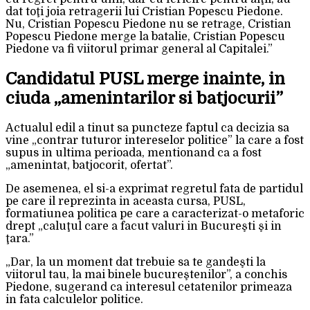
dat toţi joia retragerii lui Cristian Popescu Piedone.
Nu, Cristian Popescu Piedone nu se retrage, Cristian
Popescu Piedone merge la batalie, Cristian Popescu
Piedone va fi viitorul primar general al Capitalei.”
Candidatul PUSL merge inainte, in
ciuda „amenintarilor si batjocurii”
Actualul edil a tinut sa puncteze faptul ca decizia sa
vine „contrar tuturor intereselor politice” la care a fost
supus in ultima perioada, mentionand ca a fost
„amenintat, batjocorit, ofertat”.
De asemenea, el si-a exprimat regretul fata de partidul
pe care il reprezinta in aceasta cursa, PUSL,
formatiunea politica pe care a caracterizat-o metaforic
drept „caluţul care a facut valuri in Bucureşti şi in
ţara.”
„Dar, la un moment dat trebuie sa te gandeşti la
viitorul tau, la mai binele bucureştenilor”, a conchis
Piedone, sugerand ca interesul cetatenilor primeaza
in fata calculelor politice.