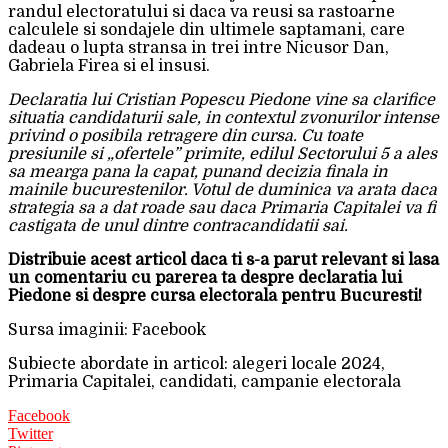
randul electoratului si daca va reusi sa rastoarne
calculele si sondajele din ultimele saptamani, care
dadeau o lupta stransa in trei intre Nicusor Dan,
Gabriela Firea si el insusi.
Declaratia lui Cristian Popescu Piedone vine sa clarifice
situatia candidaturii sale, in contextul zvonurilor intense
privind o posibila retragere din cursa. Cu toate
presiunile si „ofertele” primite, edilul Sectorului 5 a ales
sa mearga pana la capat, punand decizia finala in
mainile bucurestenilor. Votul de duminica va arata daca
strategia sa a dat roade sau daca Primaria Capitalei va fi
castigata de unul dintre contracandidatii sai.
Distribuie acest articol daca ti s-a parut relevant si lasa
un comentariu cu parerea ta despre declaratia lui
Piedone si despre cursa electorala pentru Bucuresti!
Sursa imaginii: Facebook
Subiecte abordate in articol: alegeri locale 2024,
Primaria Capitalei, candidati, campanie electorala
Facebook
Twitter