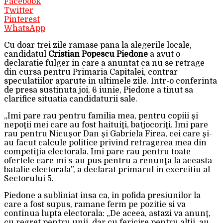
Facebook
Twitter
Pinterest
WhatsApp
Cu doar trei zile ramase pana la alegerile locale,
candidatul
Cristian Popescu Piedone
a avut o
declaratie fulger in care a anuntat ca nu se retrage
din cursa pentru Primaria Capitalei, contrar
speculatiilor aparute in ultimele zile. Intr-o conferinta
de presa sustinuta joi, 6 iunie, Piedone a tinut sa
clarifice situatia candidaturii sale.
„Imi pare rau pentru familia mea, pentru copiii şi
nepoţii mei care au fost haituiţi, batjocoriţi. Imi pare
rau pentru Nicuşor Dan şi Gabriela Firea, cei care şi-
au facut calcule politice privind retragerea mea din
competiţia electorala. Imi pare rau pentru toate
ofertele care mi s-au pus pentru a renunţa la aceasta
batalie electorala”, a declarat primarul in exercitiu al
Sectorului 5.
Piedone a subliniat insa ca, in pofida presiunilor la
care a fost supus, ramane ferm pe pozitie si va
continua lupta electorala: „De aceea, astazi va anunţ,
cu regret pentru unii, dar cu fericire pentru alţii, au