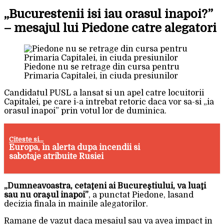
„Bucurestenii isi iau orasul inapoi?”
– mesajul lui Piedone catre alegatori
Piedone nu se retrage din cursa pentru
Primaria Capitalei, in ciuda presiunilor
Candidatul PUSL a lansat si un apel catre locuitorii
Capitalei, pe care i-a intrebat retoric daca vor sa-si „ia
orasul inapoi” prin votul lor de duminica.
Citeste si...
Europa, in alerta dupa incendii si
sabotaje atribuite Rusiei
„Dumneavoastra, cetaţeni ai Bucureştiului, va luaţi
sau nu oraşul inapoi”
, a punctat Piedone, lasand
decizia finala in mainile alegatorilor.
Ramane de vazut daca mesajul sau va avea impact in