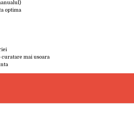
manualul)
nta optima
riei
o curatare mai usoara
enta