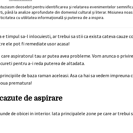
ntuziasm deosebit pentru identificarea și relatarea evenimentelor semnific
ati, până la analize aprofundate din domeniul cultural și literar. Misiunea noa
ticitatea cu utilitatea informațională și puterea de a inspira.
 e timpul sa-l inlocuiesti, ar trebui sa stii ca exista cateva cauze
tre ele pot fi remediate usor acasa!
care aspiratorul tau ar putea avea probleme. Vom arunca o privire 
 cureti pentru a-i reda puterea de altadata.
, principiile de baza raman aceleasi. Asa ca hai sa vedem impreuna 
 noua prematura!
scazute de aspirare
e de obicei in interior. Iata principalele zone pe care ar trebui sa 