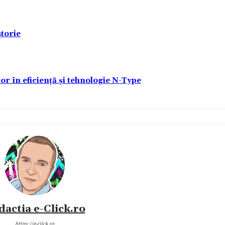
torie
lor în eficiență și tehnologie N-Type
dactia e-Click.ro
https://e-click.ro