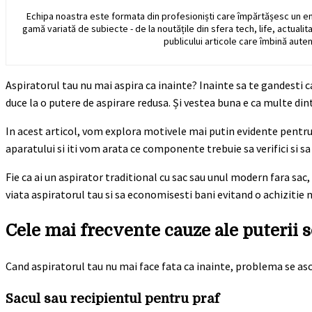
Echipa noastra este formata din profesioniști care împărtășesc un e
gamă variată de subiecte - de la noutățile din sfera tech, life, actualit
publicului articole care îmbină auten
Aspiratorul tau nu mai aspira ca inainte? Inainte sa te gandesti ca
duce la o putere de aspirare redusa. Și vestea buna e ca multe din
In acest articol, vom explora motivele mai putin evidente pentru 
aparatului si iti vom arata ce componente trebuie sa verifici si sa
Fie ca ai un aspirator traditional cu sac sau unul modern fara sac
viata aspiratorul tau si sa economisesti bani evitand o achizitie
Cele mai frecvente cauze ale puterii 
Cand aspiratorul tau nu mai face fata ca inainte, problema se ascund
Sacul sau recipientul pentru praf