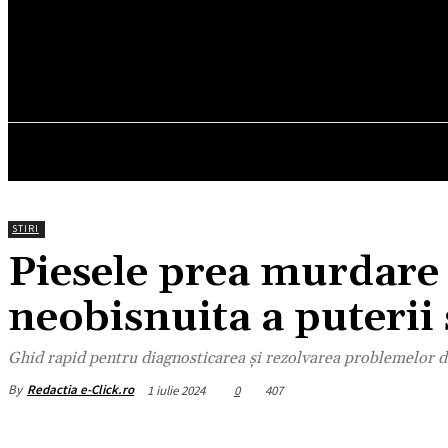
19.3
C
München
vineri, august 7, 2026
HOM
STIRI
Piesele prea murdare 
neobisnuita a puterii 
Ghid rapid pentru diagnosticarea și rezolvarea problemelor d
By
Redactia e-Click.ro
1 iulie 2024
0
407