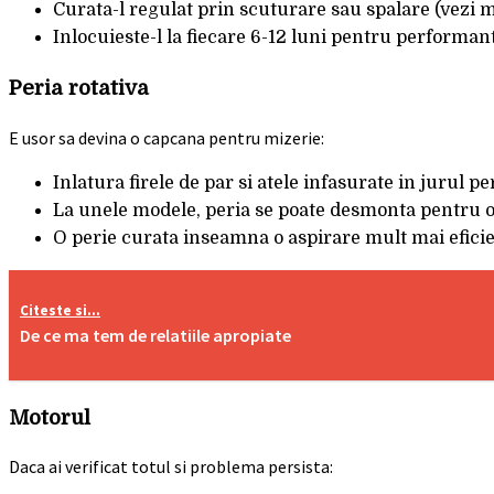
Curata-l regulat prin scuturare sau spalare (vezi 
Inlocuieste-l la fiecare 6-12 luni pentru performa
Peria rotativa
E usor sa devina o capcana pentru mizerie:
Inlatura firele de par si atele infasurate in jurul pe
La unele modele, peria se poate desmonta pentru 
O perie curata inseamna o aspirare mult mai efici
Citeste si...
De ce ma tem de relatiile apropiate
Motorul
Daca ai verificat totul si problema persista: