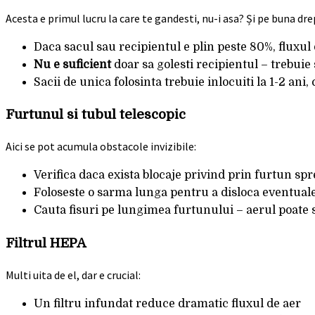
Acesta e primul lucru la care te gandesti, nu-i asa? Și pe buna dre
Daca sacul sau recipientul e plin peste 80%, fluxul 
Nu e suficient
doar sa golesti recipientul – trebuie s
Sacii de unica folosinta trebuie inlocuiti la 1-2 ani,
Furtunul si tubul telescopic
Aici se pot acumula obstacole invizibile:
Verifica daca exista blocaje privind prin furtun sp
Foloseste o sarma lunga pentru a disloca eventuale
Cauta fisuri pe lungimea furtunului – aerul poate 
Filtrul HEPA
Multi uita de el, dar e crucial:
Un filtru infundat reduce dramatic fluxul de aer