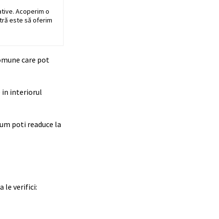
ative. Acoperim o
stră este să oferim
 comune care pot
in interiorul
cum poti readuce la
le verifici: