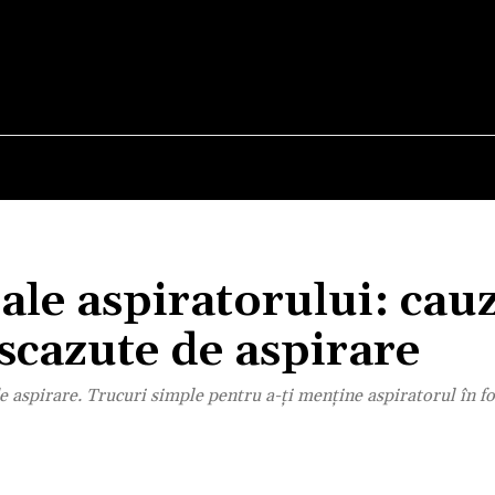
E
STIRI
TEHNOLOGIE-STIINTA
CURIOZITATI
ale aspiratorului: cau
scazute de aspirare
e aspirare. Trucuri simple pentru a-ți menține aspiratorul în 
Acțiune