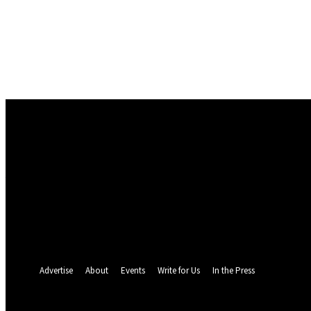
Conectare
Bine ați venit! Autentificați-vă in contul dvs
numele dvs de utilizator
parola dvs
Ați uitat parola? obține ajutor
Politica de Confidentialitate
Recuperare parola
Recuperați-vă parola
adresa dvs de email
O parola va fi trimisă pe adresa dvs de email.
Advertise
About
Events
Write for Us
In the Press