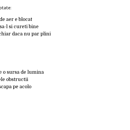
ptate:
de aer e blocat
a-l si cureti bine
 chiar daca nu par plini
re o sursa de lumina
le obstructii
scapa pe acolo