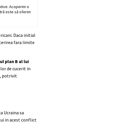
ative. Acoperim o
stră este să oferim
icani. Daca initial
cerirea fara limite
ul plan B al lui
lor de cucerit in
 potrivit
ca Ucraina sa
ui in acest conflict