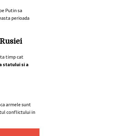
pe Putin sa
ceasta perioada
 Rusiei
ata timp cat
 statului si a
Daca armele sunt
ul conflictului in