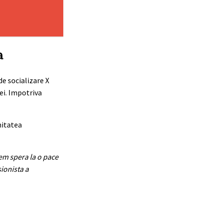
a
e socializare X
ei. Impotriva
itatea
tem spera la o pace
sionista a