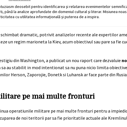
ntuziasm deosebit pentru identificarea și relatarea evenimentelor semnific
ati, până la analize aprofundate din domeniul cultural și literar. Misiunea noa
ticitatea cu utilitatea informațională și puterea de a inspira.
fi schimbat dramatic, potrivit analizelor recente ale expertilor amer
aleze un regim marioneta la Kiev, acum obiectivul sau pare sa fie cu
restigiu din Washington, a publicat un nou raport care dezvaluie
no
 sa au stabilit in mod intentionat sa nu puna nicio limita obiective
unilor Herson, Zaporojie, Donetk si Luhansk ar face parte din Rusia,
ilitare pe mai multe fronturi
tinua operatiunile militare pe mai multe fronturi pentru a impiedi
uparea de noi teritorii par sa fie prioritatile actuale ale Kremlinul