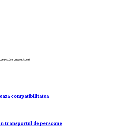
 expertilor americani
tează compatibilitatea
 în transportul de persoane