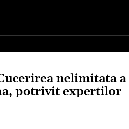
E
STIRI
TEHNOLOGIE-STIINTA
CURIOZITATI
 Cucerirea nelimitata a
na, potrivit expertilor