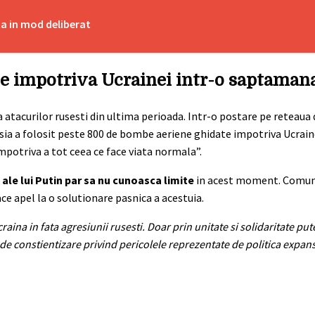
ta in mod deliberat
be impotriva Ucrainei intr-o saptaman
atacurilor rusesti din ultima perioada. Intr-o postare pe reteaua d
sia a folosit peste 800 de bombe aeriene ghidate impotriva Ucrain
mpotriva a tot ceea ce face viata normala”.
e ale lui Putin par sa nu cunoasca limite
in acest moment. Comun
ace apel la o solutionare pasnica a acestuia.
aina in fata agresiunii rusesti. Doar prin unitate si solidaritate pu
l de constientizare privind pericolele reprezentate de politica expan