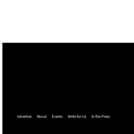
Conectare
Bine ați venit! Autentificați-vă in contul dvs
numele dvs de utilizator
parola dvs
Ați uitat parola? obține ajutor
Politica de Confidentialitate
Recuperare parola
Recuperați-vă parola
adresa dvs de email
O parola va fi trimisă pe adresa dvs de email.
Advertise
About
Events
Write for Us
In the Press