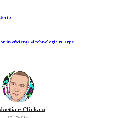
torie
lor în eficiență și tehnologie N-Type
dactia e-Click.ro
https://e-click.ro