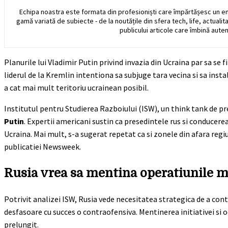
Echipa noastra este formata din profesioniști care împărtășesc un e
gamă variată de subiecte - de la noutățile din sfera tech, life, actualit
publicului articole care îmbină auten
Planurile lui Vladimir Putin privind invazia din Ucraina par sa se 
liderul de la Kremlin intentiona sa subjuge tara vecina si sa inst
a cat mai mult teritoriu ucrainean posibil.
Institutul pentru Studierea Razboiului (ISW), un think tank de p
Putin
. Expertii americani sustin ca presedintele rus si conducerea
Ucraina. Mai mult, s-a sugerat repetat ca si zonele din afara regi
publicatiei Newsweek.
Rusia vrea sa mentina operatiunile m
Potrivit analizei ISW, Rusia vede necesitatea strategica de a con
desfasoare cu succes o contraofensiva. Mentinerea initiativei si oc
prelungit.