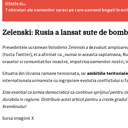
Citeste si...
7 obiceiuri ale oamenilor saraci pe care oamenii bogati le evi
Zelenski: Rusia a lansat sute de bom
Presedintele ucrainean Volodimir Zelenski a dezvaluit amploarea 
(fosta Twitter), el a afirmat ca „numai in aceasta saptamana, Ru
oraselor si comunitatilor noastre, impotriva oamenilor nostri, i
Situatia din Ucraina ramane tensionata, iar
ambitiile teritorial
internationala urmareste cu ingrijorare evolutia conflictului si f
Este esential ca lumea democratica sa continue sprijinul pentru Ucr
durabila in regiune. Distribuie acest articol pentru a creste gradu
Kremlinului!
Sursa imaginii: X