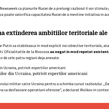
Newsweek ca planurile Rusiei de a prelungi razboiul il vor stimula 
 ca poate valorifica capacitatea Rusiei de a mentine initiativa in a
 extinderea ambitiilor teritoriale ale
e Putin sa stabileasca in mod explicit noi obiective teritoriale, at
i. Oficialitatile de la Moscova
au negat in mod repetat existenta
lo de cele patru regiuni deja anexate.
iilor din Ucraina, potrivit expertilor americani
orului militar catre Ucraina pentru a schimba cursul razboiului. „
ina sa desfasoare operatiuni ofensive”, a declarat Wolkov in context