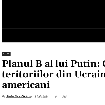
17.2
C
München
vineri, august 7, 2026
HOM
STIRI
Planul B al lui Putin:
teritoriilor din Ucrai
americani
By
Redactia e-Click.ro
3 iulie 2024
0
318