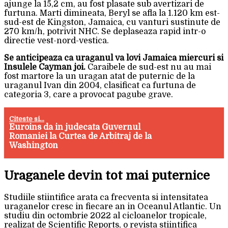
ajunge la 15,2 cm, au fost plasate sub avertizari de
furtuna. Marti dimineata, Beryl se afla la 1.120 km est-
sud-est de Kingston, Jamaica, cu vanturi sustinute de
270 km/h, potrivit NHC. Se deplaseaza rapid intr-o
directie vest-nord-vestica.
Se anticipeaza ca uraganul va lovi Jamaica miercuri si
Insulele Cayman joi.
Caraibele de sud-est nu au mai
fost martore la un uragan atat de puternic de la
uraganul Ivan din 2004, clasificat ca furtuna de
categoria 3, care a provocat pagube grave.
Citeste si...
Euroins da in judecata Guvernul
Romaniei la Curtea de Arbitraj de la
Washington
Uraganele devin tot mai puternice
Studiile stiintifice arata ca frecventa si intensitatea
uraganelor cresc in fiecare an in Oceanul Atlantic. Un
studiu din octombrie 2022 al cicloanelor tropicale,
realizat de Scientific Reports, o revista stiintifica