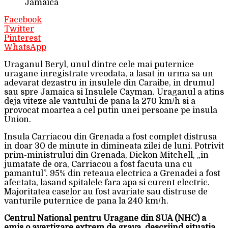
Jamaica
Facebook
Twitter
Pinterest
WhatsApp
Uraganul Beryl, unul dintre cele mai puternice
uragane inregistrate vreodata, a lasat in urma sa un
adevarat dezastru in insulele din Caraibe, in drumul
sau spre Jamaica si Insulele Cayman. Uraganul a atins
deja viteze ale vantului de pana la 270 km/h si a
provocat moartea a cel putin unei persoane pe insula
Union.
Insula Carriacou din Grenada a fost complet distrusa
in doar 30 de minute in dimineata zilei de luni. Potrivit
prim-ministrului din Grenada, Dickon Mitchell, „in
jumatate de ora, Carriacou a fost facuta una cu
pamantul”. 95% din reteaua electrica a Grenadei a fost
afectata, lasand spitalele fara apa si curent electric.
Majoritatea caselor au fost avariate sau distruse de
vanturile puternice de pana la 240 km/h.
Centrul National pentru Uragane din SUA (NHC) a
emis o avertizare extrem de grava, descriind situatia