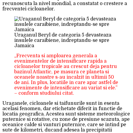
recunoscuta la nivel mondial, a constatat o crestere a
frecventei cicloanelor.
Uraganul Beryl de categoria 5 devasteaza
insulele caraibiene, indreptandu-se spre
Jamaica
„Frecventa si amploarea generala a
evenimentelor de intensificare rapida a
cicloanelor tropicale au crescut deja pentru
bazinul Atlantic, pe masura ce planeta si
oceanele noastre s-au incalzit in ultimii 50
de ani. In plus, locatiile in care apar astfel de
evenimente de intensificare au variat si ele.”
– conform studiului citat.
Uraganele, cicloanele si taifunurile sunt in esenta
acelasi fenomen, dar etichetate diferit in functie de
locatia geografica. Acestea sunt sisteme meteorologice
puternice si rotative, cu zone de presiune scazuta, ape
oceanice calde si vanturi puternice, care se intind pe
sute de kilometri, ducand adesea la precipitatii