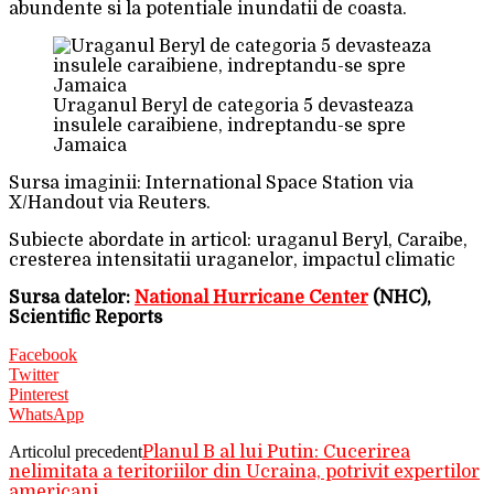
abundente si la potentiale inundatii de coasta.
Uraganul Beryl de categoria 5 devasteaza
insulele caraibiene, indreptandu-se spre
Jamaica
Sursa imaginii: International Space Station via
X/Handout via Reuters.
Subiecte abordate in articol: uraganul Beryl, Caraibe,
cresterea intensitatii uraganelor, impactul climatic
Sursa datelor:
National Hurricane Center
(NHC),
Scientific Reports
Facebook
Twitter
Pinterest
WhatsApp
Articolul precedent
Planul B al lui Putin: Cucerirea
nelimitata a teritoriilor din Ucraina, potrivit expertilor
americani