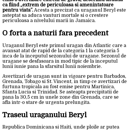
ca fiind „extrem de periculoasa si amenintatoare
pentru viata”.
Acesta a precizat ca uraganul Beryl este
asteptat sa aduca vanturi mortale si o crestere
periculoasa a nivelului marii in Jamaica.
O forta a naturii fara precedent
Uraganul Beryl este primul uragan din Atlantic care a
avansat atat de rapid de la categoria 1 la categoria 5
inca de la inceputul sezonului de uragane. Sezonul de
uragane se desfasoara in mod tipic de la inceputul
lunii iunie pana la sfarsitul lunii noiembrie.
Avertizari de uragan sunt in vigoare pentru Barbados,
Grenada, Tobago si St. Vincent, in timp ce avertizari de
furtuna tropicala au fost emise pentru Martinica,
Sfanta Lucia si Trinidad. Se asteapta precipitatii de
pana la 30,5 cm in unele zone din Grenada, care se
afla intr-o stare de urgenta prelungita.
Traseul uraganului Beryl
Republica Dominicana si Haiti, unde ploile ar putea