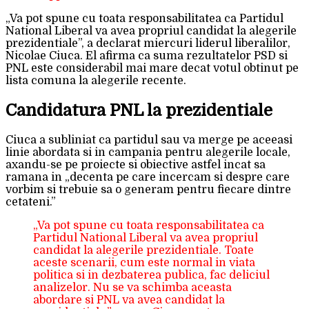
„Va pot spune cu toata responsabilitatea ca Partidul
National Liberal va avea propriul candidat la alegerile
prezidentiale”, a declarat miercuri liderul liberalilor,
Nicolae Ciuca. El afirma ca suma rezultatelor PSD si
PNL este considerabil mai mare decat votul obtinut pe
lista comuna la alegerile recente.
Candidatura PNL la prezidentiale
Ciuca a subliniat ca partidul sau va merge pe aceeasi
linie abordata si in campania pentru alegerile locale,
axandu-se pe proiecte si obiective astfel incat sa
ramana in „decenta pe care incercam si despre care
vorbim si trebuie sa o generam pentru fiecare dintre
cetateni.”
„Va pot spune cu toata responsabilitatea ca
Partidul National Liberal va avea propriul
candidat la alegerile prezidentiale. Toate
aceste scenarii, cum este normal in viata
politica si in dezbaterea publica, fac deliciul
analizelor. Nu se va schimba aceasta
abordare si PNL va avea candidat la