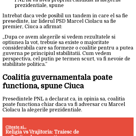
PNL isi va avea propriul candidat la alegerile
prezidentiale, spune
Intrebat daca vede posibil un tandem in care el sa fie
presedinte, iar liderul PSD Marcel Ciolacu sa fie
premier, Ciuca a afirmat:
„Dupa ce avem alegerile si vedem rezultatele si
optiunea la vot, trebuie sa existe o majoritate
considerabila care sa formeze o coalitie pentru a putea
guverna pe principiul stabilitatii. Cum vedem
perspectiva, cel putin pe termen scurt, va fi nevoie de
stabilitate politica.”
Coalitia guvernamentala poate
functiona, spune Ciuca
Presedintele PNL a declarat ca, in opinia sa, coalitia
poate functiona chiar daca va fi adversar cu Marcel
Ciolacu la alegerile prezidentiale.
Citeste si...
Religia vs Vrajitoria: Traiesc de