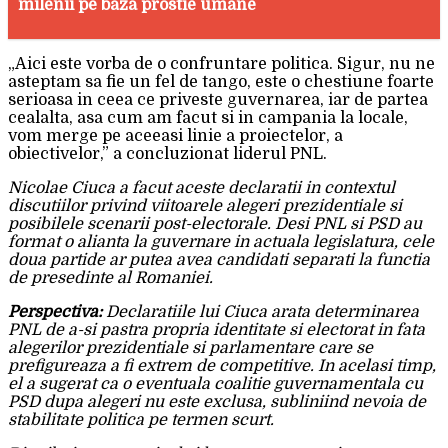
milenii pe baza prostie umane
„Aici este vorba de o confruntare politica. Sigur, nu ne
asteptam sa fie un fel de tango, este o chestiune foarte
serioasa in ceea ce priveste guvernarea, iar de partea
cealalta, asa cum am facut si in campania la locale,
vom merge pe aceeasi linie a proiectelor, a
obiectivelor,” a concluzionat liderul PNL.
Nicolae Ciuca a facut aceste declaratii in contextul
discutiilor privind viitoarele alegeri prezidentiale si
posibilele scenarii post-electorale. Desi PNL si PSD au
format o alianta la guvernare in actuala legislatura, cele
doua partide ar putea avea candidati separati la functia
de presedinte al Romaniei.
Perspectiva:
Declaratiile lui Ciuca arata determinarea
PNL de a-si pastra propria identitate si electorat in fata
alegerilor prezidentiale si parlamentare care se
prefigureaza a fi extrem de competitive. In acelasi timp,
el a sugerat ca o eventuala coalitie guvernamentala cu
PSD dupa alegeri nu este exclusa, subliniind nevoia de
stabilitate politica pe termen scurt.