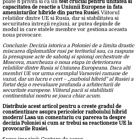
poate fi privita si ca un
test crucial pentru unitatea si
capacitatea de reactie a Uniunii Europene in fata
amenintarilor hibride din partea Rusiei
. Viitorul
relatiilor dintre UE si Rusia, dar si stabilitatea si
securitatea intregii regiuni, ar putea depinde de
modul in care statele membre vor gestiona aceasta
noua provocare.
Concluzie: Decizia istorica a Poloniei de a limita drastic
miscarea diplomatilor rusi pe teritoriul sau, ca raspuns
la presupuse acte de sabotaj si spionaj orchestrate de
Moscova, marcheaza o noua etapa in deteriorarea
relatiilor dintre Rusia si Uniunea Europeana. Daca alti
membri UE vor urma exemplul Varsoviei ramane de
vazut, dar un lucru e cert – „razboiul hibrid” al Rusiei a
fortat deja o reevaluare profunda a arhitecturii de
securitate europene. Viitorul pacii si stabilitatii
continentului nostru se joaca chiar acum.
Distribuie acest articol pentru a creste gradul de
constientizare asupra pericolelor razboiului hibrid
modern! Lasa un comentariu cu parerea ta despre
decizia Poloniei si cum ar trebui sa reactioneze UE la
provocarile Rusiei.