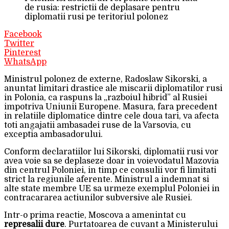
de rusia: restrictii de deplasare pentru
diplomatii rusi pe teritoriul polonez
Facebook
Twitter
Pinterest
WhatsApp
Ministrul polonez de externe, Radoslaw Sikorski, a
anuntat limitari drastice ale miscarii diplomatilor rusi
in Polonia, ca raspuns la „razboiul hibrid” al Rusiei
impotriva Uniunii Europene. Masura, fara precedent
in relatiile diplomatice dintre cele doua tari, va afecta
toti angajatii ambasadei ruse de la Varsovia, cu
exceptia ambasadorului.
Conform declaratiilor lui Sikorski, diplomatii rusi vor
avea voie sa se deplaseze doar in voievodatul Mazovia
din centrul Poloniei, in timp ce consulii vor fi limitati
strict la regiunile aferente. Ministrul a indemnat si
alte state membre UE sa urmeze exemplul Poloniei in
contracararea actiunilor subversive ale Rusiei.
Intr-o prima reactie, Moscova a amenintat cu
represalii dure
. Purtatoarea de cuvant a Ministerului