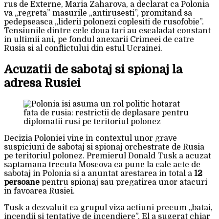
rus de Externe, Maria Zaharova, a declarat ca Polonia
va „regreta” masurile „antirusesti”, promitand sa
pedepseasca „liderii polonezi coplesiti de rusofobie”.
Tensiunile dintre cele doua tari au escaladat constant
in ultimii ani, pe fondul anexarii Crimeei de catre
Rusia si al conflictului din estul Ucrainei.
Acuzatii de sabotaj si spionaj la
adresa Rusiei
Decizia Poloniei vine in contextul unor grave
suspiciuni de sabotaj si spionaj orchestrate de Rusia
pe teritoriul polonez. Premierul Donald Tusk a acuzat
saptamana trecuta Moscova ca pune la cale acte de
sabotaj in Polonia si a anuntat arestarea in total a
12
persoane
pentru spionaj sau pregatirea unor atacuri
in favoarea Rusiei.
Tusk a dezvaluit ca grupul viza actiuni precum „batai,
incendii si tentative de incendiere”. El a sugerat chiar