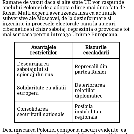
Ramane de vazut daca si alte state UE vor raspunde
apelului Poloniei de a adopta o linie mai dura fata de
Rusia. Multi experti avertizeaza insa ca actiunile
subversive ale Moscovei, de la dezinformare si
ingerinte in procesele electorale pana la atacuri
cibernetice si chiar sabotaj, reprezinta o provocare tot
mai serioasa pentru intreaga Uniune Europeana.
Avantajele
Riscurile
restrictiilor
escaladarii
Descurajarea
Represalii din
sabotajului si
partea Rusiei
spionajului rus
Deteriorarea
Solidaritate cu aliatii
relatiilor
europeni
diplomatice
Posibila
Consolidarea
instabilitate
securitatii nationale
regionala
Desi miscarea Poloniei comporta riscuri evidente, ea