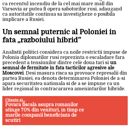
ca recentul incendiu de la cel mai mare mall din
Varsovia ar putea fi opera sabotorilor rusi, adaugand
ca autoritatile continua sa investigheze o posibila
implicare a Rusiei.
Un semnal puternic al Poloniei in
fata „razboiului hibrid”
Analistii politici considera ca noile restrictii impuse de
Polonia diplomatilor rusi reprezinta o escaladare fara
precedent a tensiunilor dintre cele doua tari si
un
semnal de fermitate in fata tacticilor agresive ale
Moscovei
. Desi masura risca sa provoace represalii din
partea Rusiei, ea denota determinarea Poloniei de a-si
apara securitatea nationala si de a se impune ca un
lider regional in contracararea amenintarilor hibride.
Citeste si...
Povara fiscală asupra românilor
atinge 70% din venituri, în timp ce
marile companii beneficiază de
scutiri