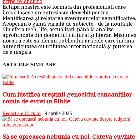
https://e-click.ro
Echipa noastra este formata din profesioniști care
împărtășesc un entuziasm deosebit pentru
identificarea și relatarea evenimentelor semnificative.
Acoperim o gamă variată de subiecte - de la noutățile
din sfera tech, life, actualitati, până la analize
aprofundate din domeniul cultural și literar. Misiunea
noastră este să oferim publicului articole care îmbină
autenticitatea cu utilitatea informațională și puterea
de a inspira.
ARTICOLE SIMILARE
Cum justifică creștinii genocidul canaaniților
comis de evrei în Biblie
Redactia e-Click.ro
-
9 aprilie 2025
Să se oprească nebunia cu noi. Câteva cuvinte