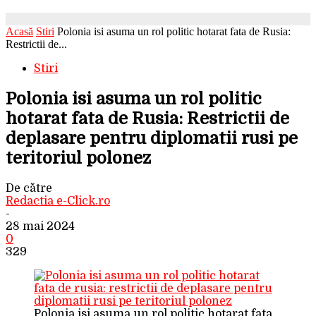
Acasă
Stiri
Polonia isi asuma un rol politic hotarat fata de Rusia:
Restrictii de...
Stiri
Polonia isi asuma un rol politic
hotarat fata de Rusia: Restrictii de
deplasare pentru diplomatii rusi pe
teritoriul polonez
De către
Redactia e-Click.ro
-
28 mai 2024
0
329
Polonia isi asuma un rol politic hotarat fata