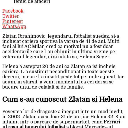
femei de afaceri
Facebook
Twitter
Pinterest
WhatsApp
Zlatan Ibrahimovic, legendarul fotbalist suedez, si-a
incheiat cariera sportiva la varsta de 41 de ani. Multi
fani ai lui AC Milan cred ca motivul nu a fost doar
accidentarile care l-au chinuit in ultima vreme pe
veteranul legendar, ci si iubita sa, Helena Seger.
Helena a asteptat 20 de ani ca Zlatan sa isi incheie
cariera. L-a sustinut neconditionat in toate aceste
decenii, in care l-a insotit peste tot pe unde a jucat. Iar
acum, in sfarsit, a venit momentul ca cei doi sa se
bucure unul de celalalt si de familie.
Cum s-au cunoscut Zlatan si Helena
Povestea lor de dragoste a inceput intr-un mod inedit,
in 2002. Zlatan avea doar 21 de ani, iar Helena 32. S-au
intalnit intr-o parcare de supermarket, cand
Ferrari-
ul rosu al tanarului fotbalist
a blocat Mercedes-ul