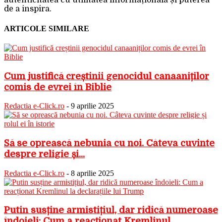
autenticitatea cu utilitatea informațională și puterea
de a inspira.
ARTICOLE SIMILARE
Cum justifică creștinii genocidul canaaniților
comis de evrei în Biblie
Redactia e-Click.ro
-
9 aprilie 2025
Să se oprească nebunia cu noi. Câteva cuvinte
despre religie și...
Redactia e-Click.ro
-
8 aprilie 2025
Putin susține armistițiul, dar ridică numeroase
îndoieli: Cum a reacționat Kremlinul...