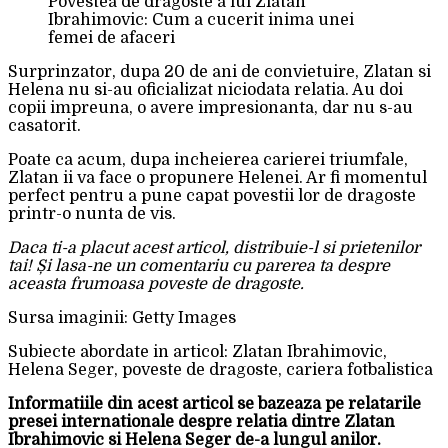
Povestea de dragoste a lui Zlatan
Ibrahimovic: Cum a cucerit inima unei
femei de afaceri
Surprinzator, dupa 20 de ani de convietuire, Zlatan si
Helena nu si-au oficializat niciodata relatia. Au doi
copii impreuna, o avere impresionanta, dar nu s-au
casatorit.
Poate ca acum, dupa incheierea carierei triumfale,
Zlatan ii va face o propunere Helenei. Ar fi momentul
perfect pentru a pune capat povestii lor de dragoste
printr-o nunta de vis.
Daca ti-a placut acest articol, distribuie-l si prietenilor
tai! Și lasa-ne un comentariu cu parerea ta despre
aceasta frumoasa poveste de dragoste.
Sursa imaginii: Getty Images
Subiecte abordate in articol: Zlatan Ibrahimovic,
Helena Seger, poveste de dragoste, cariera fotbalistica
Informatiile din acest articol se bazeaza pe relatarile
presei internationale despre relatia dintre Zlatan
Ibrahimovic si Helena Seger de-a lungul anilor.