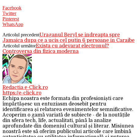
Facebook
Twitter
Pinterest
WhatsApp
Articolul precedent
Uraganul Beryl se indreapta spre
Jamaica dupa ce a ucis cel putin 6 persoane in Caraibe
Articolul următor
Exista cu adevarat electronul?
Controversa din fizica moderna
Redactia e-Click.ro
https://e-click.ro
Echipa noastra este formata din profesioniști care
împărtășesc un entuziasm deosebit pentru
identificarea și relatarea evenimentelor semnificative.
Acoperim o gamă variată de subiecte - de la noutățile
din sfera tech, life, actualitati, până la analize
aprofundate din domeniul cultural și literar. Misiunea
noastră este să oferim publicului articole care îmbină