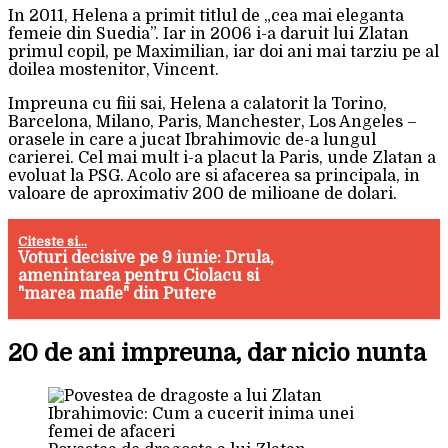
In 2011, Helena a primit titlul de „cea mai eleganta
femeie din Suedia”. Iar in 2006 i-a daruit lui Zlatan
primul copil, pe Maximilian, iar doi ani mai tarziu pe al
doilea mostenitor, Vincent.
Impreuna cu fiii sai, Helena a calatorit la Torino,
Barcelona, Milano, Paris, Manchester, Los Angeles –
orasele in care a jucat Ibrahimovic de-a lungul
carierei. Cel mai mult i-a placut la Paris, unde Zlatan a
evoluat la PSG. Acolo are si afacerea sa principala, in
valoare de aproximativ 200 de milioane de dolari.
Citeste si...
Voturi decisive pe 9 iunie: Drula,
amenintarea pentru Ciolacu si
"marea mafie" din Putere
20 de ani impreuna, dar nicio nunta