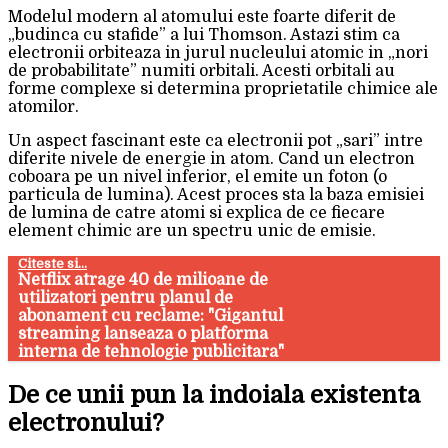
Modelul modern al atomului este foarte diferit de
„budinca cu stafide” a lui Thomson. Astazi stim ca
electronii orbiteaza in jurul nucleului atomic in „nori
de probabilitate” numiti orbitali. Acesti orbitali au
forme complexe si determina proprietatile chimice ale
atomilor.
Un aspect fascinant este ca electronii pot „sari” intre
diferite nivele de energie in atom. Cand un electron
coboara pe un nivel inferior, el emite un foton (o
particula de lumina). Acest proces sta la baza emisiei
de lumina de catre atomi si explica de ce fiecare
element chimic are un spectru unic de emisie.
Citeste si...
Netflix atrage 40 de milioane de
utilizatori pentru planul de
abonament cu reclame: "Gigantul
streaming lanseaza o platforma
interna de tehnologie publicitara"
De ce unii pun la indoiala existenta
electronului?