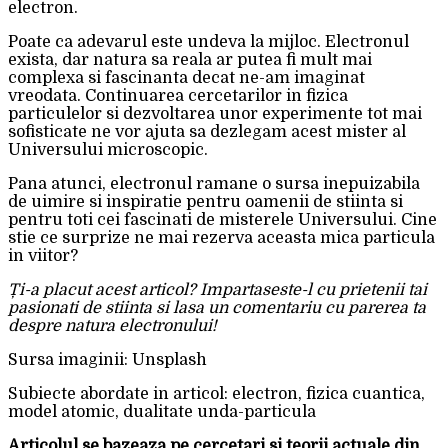
electron.
Poate ca adevarul este undeva la mijloc. Electronul
exista, dar natura sa reala ar putea fi mult mai
complexa si fascinanta decat ne-am imaginat
vreodata. Continuarea cercetarilor in fizica
particulelor si dezvoltarea unor experimente tot mai
sofisticate ne vor ajuta sa dezlegam acest mister al
Universului microscopic.
Pana atunci, electronul ramane o sursa inepuizabila
de uimire si inspiratie pentru oamenii de stiinta si
pentru toti cei fascinati de misterele Universului. Cine
stie ce surprize ne mai rezerva aceasta mica particula
in viitor?
Ți-a placut acest articol? Impartaseste-l cu prietenii tai
pasionati de stiinta si lasa un comentariu cu parerea ta
despre natura electronului!
Sursa imaginii: Unsplash
Subiecte abordate in articol: electron, fizica cuantica,
model atomic, dualitate unda-particula
Articolul se bazeaza pe cercetari si teorii actuale din