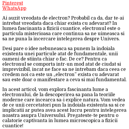
Pinterest
WhatsApp
Ai auzit vreodata de electron? Probabil ca da, dar te-ai
intrebat vreodata daca chiar exista cu adevarat? In
lumea fascinanta a fizicii cuantice, electronul este o
particula misterioasa care continua sa ne uimeasca si
sa ne puna la incercare intelegerea despre Univers.
Desi pare o idee nebuneasca sa punem la indoiala
existenta unei particule atat de fundamentale, unii
oameni de stiinta chiar o fac. De ce? Pentru ca
electronul se comporta intr-un mod atat de ciudat si
imprevizibil, incat ne face sa ne intrebam daca ceea ce
credem noi ca este un „electron” exista cu adevarat
sau este doar o manifestare a ceva si mai fundamental.
In acest articol, vom explora fascinanta lume a
electronului, de la descoperirea sa pana la teoriile
moderne care incearca sa-i explice natura. Vom vedea
de ce unii cercetatori pun la indoiala existenta sa si ce
implicatii ar putea avea acest lucru pentru intelegerea
noastra asupra Universului. Pregateste-te pentru o
calatorie captivanta in lumea microscopica a fizicii
cuantice!