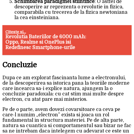
Schimbarea paradigmei stiintifice
: O astfel de
descoperire ar reprezenta o revolutie in fizica,
comparabila cu trecerea de la fizica newtoniana
la cea einsteiniana.
Citeste si...
Revolutia Bateriilor de 6000 mAh:
Oppo, Realme si OnePlus isi
Redefinesc Smartphone-urile
Concluzie
Dupa ce am explorat fascinanta lume a electronului,
de la descoperirea sa istorica pana la teoriile moderne
care incearca sa-i explice natura, ajungem la o
concluzie paradoxala: cu cat stim mai multe despre
electron, cu atat pare mai misterios.
Pe de o parte, avem dovezi covarsitoare ca ceva pe
care-l numim „electron” exista si joaca un rol
fundamental in structura materiei. Pe de alta parte,
natura sa cuantica si comportamentul sau bizar ne fac
sa ne intrebam daca intelegem cu adevarat ce este un