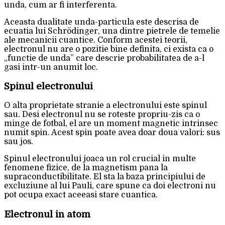
unda, cum ar fi interferenta.
Aceasta dualitate unda-particula este descrisa de
ecuatia lui Schrödinger, una dintre pietrele de temelie
ale mecanicii cuantice. Conform acestei teorii,
electronul nu are o pozitie bine definita, ci exista ca o
„functie de unda” care descrie probabilitatea de a-l
gasi intr-un anumit loc.
Spinul electronului
O alta proprietate stranie a electronului este spinul
sau. Desi electronul nu se roteste propriu-zis ca o
minge de fotbal, el are un moment magnetic intrinsec
numit spin. Acest spin poate avea doar doua valori: sus
sau jos.
Spinul electronului joaca un rol crucial in multe
fenomene fizice, de la magnetism pana la
supraconductibilitate. El sta la baza principiului de
excluziune al lui Pauli, care spune ca doi electroni nu
pot ocupa exact aceeasi stare cuantica.
Electronul in atom