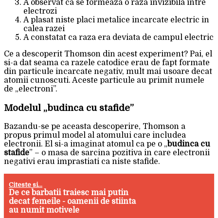
A observat ca se formeaza o raza invizibila intre
electrozi
A plasat niste placi metalice incarcate electric in
calea razei
A constatat ca raza era deviata de campul electric
Ce a descoperit Thomson din acest experiment? Pai, el
si-a dat seama ca razele catodice erau de fapt formate
din particule incarcate negativ, mult mai usoare decat
atomii cunoscuti. Aceste particule au primit numele
de „electroni”.
Modelul „budinca cu stafide”
Bazandu-se pe aceasta descoperire, Thomson a
propus primul model al atomului care includea
electronii. El si-a imaginat atomul ca pe o „
budinca cu
stafide
” – o masa de sarcina pozitiva in care electronii
negativi erau imprastiati ca niste stafide.
Citeste si...
De ce barbatii traiesc mai putin
decat femeile - oamenii de stiinta
au numit motivele