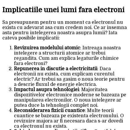
Implicatiile unei lumi fara electroni
Sa presupunem pentru un moment ca electronul nu
exista cu adevarat asa cum credem noi. Ce ar insemna
asta pentru intelegerea noastra asupra lumii? Iata
cateva posibile implicatii:
Revizuirea modelului atomic
: Intreaga noastra
intelegere a structurii atomice ar trebui
regandita. Cum am explica legaturile chimice
fara electroni?
Repunerea in discutie a electricitatii
: Daca
electronii nu exista, cum explicam curentul
electric? Ar trebui sa gasim o noua teorie pentru
a descrie fluxul de energie electrica.
Impactul asupra tehnologiei
: Majoritatea
dispozitivelor electronice moderne se bazeaza pe
manipularea electronilor. O noua intelegere ar
putea duce la tehnologii complet noi.
Reconsiderarea fizicii cuantice
: Multe teorii
cuantice se bazeaza pe existenta electronului. O
revizuire majora ar fi necesara daca s-ar dovedi
ca electronul nu exista.