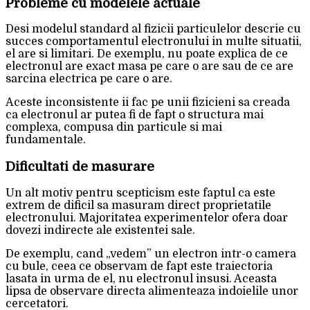
Probleme cu modelele actuale
Desi modelul standard al fizicii particulelor descrie cu
succes comportamentul electronului in multe situatii,
el are si limitari. De exemplu, nu poate explica de ce
electronul are exact masa pe care o are sau de ce are
sarcina electrica pe care o are.
Aceste inconsistente ii fac pe unii fizicieni sa creada
ca electronul ar putea fi de fapt o structura mai
complexa, compusa din particule si mai
fundamentale.
Dificultati de masurare
Un alt motiv pentru scepticism este faptul ca este
extrem de dificil sa masuram direct proprietatile
electronului. Majoritatea experimentelor ofera doar
dovezi indirecte ale existentei sale.
De exemplu, cand „vedem” un electron intr-o camera
cu bule, ceea ce observam de fapt este traiectoria
lasata in urma de el, nu electronul insusi. Aceasta
lipsa de observare directa alimenteaza indoielile unor
cercetatori.