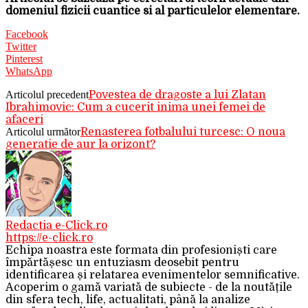
domeniul fizicii cuantice si al particulelor elementare.
Facebook
Twitter
Pinterest
WhatsApp
Articolul precedent
Povestea de dragoste a lui Zlatan
Ibrahimovic: Cum a cucerit inima unei femei de
afaceri
Articolul următor
Renasterea fotbalului turcesc: O noua
generatie de aur la orizont?
Redactia e-Click.ro
https://e-click.ro
Echipa noastra este formata din profesioniști care
împărtășesc un entuziasm deosebit pentru
identificarea și relatarea evenimentelor semnificative.
Acoperim o gamă variată de subiecte - de la noutățile
din sfera tech, life, actualitati, până la analize