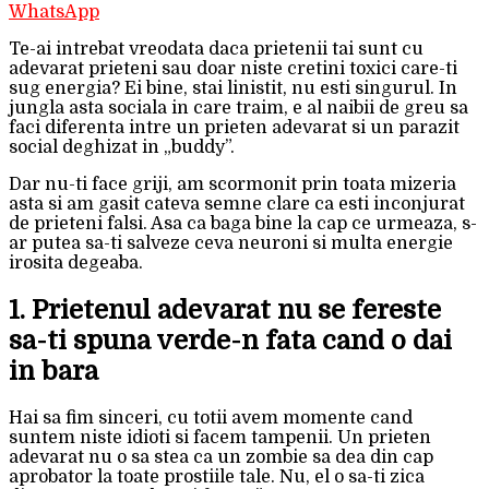
WhatsApp
Te-ai intrebat vreodata daca prietenii tai sunt cu
adevarat prieteni sau doar niste cretini toxici care-ti
sug energia? Ei bine, stai linistit, nu esti singurul. In
jungla asta sociala in care traim, e al naibii de greu sa
faci diferenta intre un prieten adevarat si un parazit
social deghizat in „buddy”.
Dar nu-ti face griji, am scormonit prin toata mizeria
asta si am gasit cateva semne clare ca esti inconjurat
de prieteni falsi. Asa ca baga bine la cap ce urmeaza, s-
ar putea sa-ti salveze ceva neuroni si multa energie
irosita degeaba.
1. Prietenul adevarat nu se fereste
sa-ti spuna verde-n fata cand o dai
in bara
Hai sa fim sinceri, cu totii avem momente cand
suntem niste idioti si facem tampenii. Un prieten
adevarat nu o sa stea ca un zombie sa dea din cap
aprobator la toate prostiile tale. Nu, el o sa-ti zica