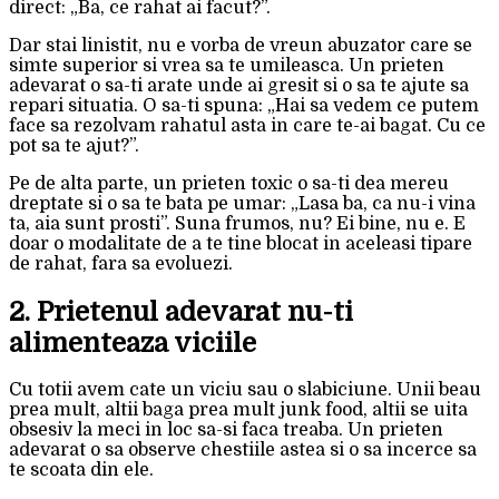
direct: „Ba, ce rahat ai facut?”.
Dar stai linistit, nu e vorba de vreun abuzator care se
simte superior si vrea sa te umileasca. Un prieten
adevarat o sa-ti arate unde ai gresit si o sa te ajute sa
repari situatia. O sa-ti spuna: „Hai sa vedem ce putem
face sa rezolvam rahatul asta in care te-ai bagat. Cu ce
pot sa te ajut?”.
Pe de alta parte, un prieten toxic o sa-ti dea mereu
dreptate si o sa te bata pe umar: „Lasa ba, ca nu-i vina
ta, aia sunt prosti”. Suna frumos, nu? Ei bine, nu e. E
doar o modalitate de a te tine blocat in aceleasi tipare
de rahat, fara sa evoluezi.
2. Prietenul adevarat nu-ti
alimenteaza viciile
Cu totii avem cate un viciu sau o slabiciune. Unii beau
prea mult, altii baga prea mult junk food, altii se uita
obsesiv la meci in loc sa-si faca treaba. Un prieten
adevarat o sa observe chestiile astea si o sa incerce sa
te scoata din ele.