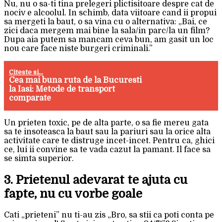
Nu, nu o sa-ti tina prelegeri plictisitoare despre cat de
nociv e alcoolul. In schimb, data viitoare cand ii propui
sa mergeti la baut, o sa vina cu o alternativa: „Bai, ce
zici daca mergem mai bine la sala/in parc/la un film?
Dupa aia putem sa mancam ceva bun, am gasit un loc
nou care face niste burgeri criminali.”
Citeste si...
Cea mai buna ruta de la Bucuresti
la Iasi: Metode de transport
comparate
Un prieten toxic, pe de alta parte, o sa fie mereu gata
sa te insoteasca la baut sau la pariuri sau la orice alta
activitate care te distruge incet-incet. Pentru ca, ghici
ce, lui ii convine sa te vada cazut la pamant. Il face sa
se simta superior.
3. Prietenul adevarat te ajuta cu
fapte, nu cu vorbe goale
Cati „prieteni” nu ti-au zis „Bro, sa stii ca poti conta pe