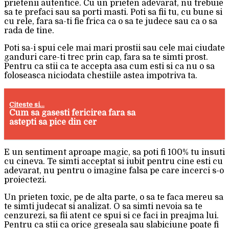
prietenii autentice. Cu un prieten adevarat, nu trebuie
sa te prefaci sau sa porti masti. Poti sa fii tu, cu bune si
cu rele, fara sa-ti fie frica ca o sa te judece sau ca o sa
rada de tine.
Poti sa-i spui cele mai mari prostii sau cele mai ciudate
ganduri care-ti trec prin cap, fara sa te simti prost.
Pentru ca stii ca te accepta asa cum esti si ca nu o sa
foloseasca niciodata chestiile astea impotriva ta.
Citeste si...
Cum sa gasesti fericirea fara sa
astepti sa pice din cer
E un sentiment aproape magic, sa poti fi 100% tu insuti
cu cineva. Te simti acceptat si iubit pentru cine esti cu
adevarat, nu pentru o imagine falsa pe care incerci s-o
proiectezi.
Un prieten toxic, pe de alta parte, o sa te faca mereu sa
te simti judecat si analizat. O sa simti nevoia sa te
cenzurezi, sa fii atent ce spui si ce faci in preajma lui.
Pentru ca stii ca orice greseala sau slabiciune poate fi