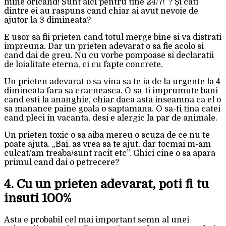
mine oricand! Sunt aici pentru tine 24/7!”? Și cati
dintre ei au raspuns cand chiar ai avut nevoie de
ajutor la 3 dimineata?
E usor sa fii prieten cand totul merge bine si va distrati
impreuna. Dar un prieten adevarat o sa fie acolo si
cand dai de greu. Nu cu vorbe pompoase si declaratii
de loialitate eterna, ci cu fapte concrete.
Un prieten adevarat o sa vina sa te ia de la urgente la 4
dimineata fara sa cracneasca. O sa-ti imprumute bani
cand esti la ananghie, chiar daca asta inseamna ca el o
sa manance paine goala o saptamana. O sa-ti tina catei
cand pleci in vacanta, desi e alergic la par de animale.
Un prieten toxic o sa aiba mereu o scuza de ce nu te
poate ajuta. „Bai, as vrea sa te ajut, dar tocmai m-am
culcat/am treaba/sunt racit etc”. Ghici cine o sa apara
primul cand dai o petrecere?
4. Cu un prieten adevarat, poti fi tu
insuti 100%
Asta e probabil cel mai important semn al unei