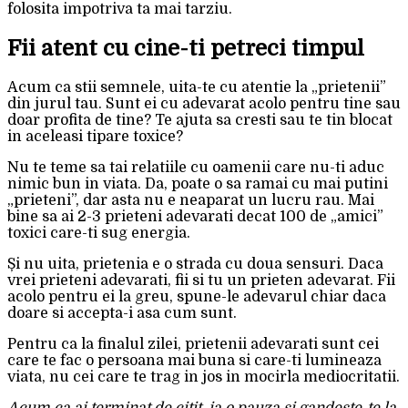
folosita impotriva ta mai tarziu.
Fii atent cu cine-ti petreci timpul
Acum ca stii semnele, uita-te cu atentie la „prietenii”
din jurul tau. Sunt ei cu adevarat acolo pentru tine sau
doar profita de tine? Te ajuta sa cresti sau te tin blocat
in aceleasi tipare toxice?
Nu te teme sa tai relatiile cu oamenii care nu-ti aduc
nimic bun in viata. Da, poate o sa ramai cu mai putini
„prieteni”, dar asta nu e neaparat un lucru rau. Mai
bine sa ai 2-3 prieteni adevarati decat 100 de „amici”
toxici care-ti sug energia.
Și nu uita, prietenia e o strada cu doua sensuri. Daca
vrei prieteni adevarati, fii si tu un prieten adevarat. Fii
acolo pentru ei la greu, spune-le adevarul chiar daca
doare si accepta-i asa cum sunt.
Pentru ca la finalul zilei, prietenii adevarati sunt cei
care te fac o persoana mai buna si care-ti lumineaza
viata, nu cei care te trag in jos in mocirla mediocritatii.
Acum ca ai terminat de citit, ia o pauza si gandeste-te la