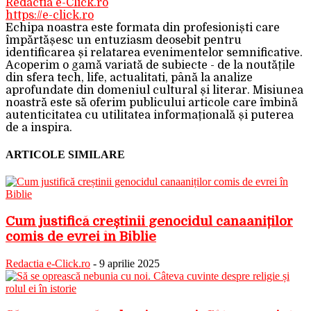
Redactia e-Click.ro
https://e-click.ro
Echipa noastra este formata din profesioniști care
împărtășesc un entuziasm deosebit pentru
identificarea și relatarea evenimentelor semnificative.
Acoperim o gamă variată de subiecte - de la noutățile
din sfera tech, life, actualitati, până la analize
aprofundate din domeniul cultural și literar. Misiunea
noastră este să oferim publicului articole care îmbină
autenticitatea cu utilitatea informațională și puterea
de a inspira.
ARTICOLE SIMILARE
Cum justifică creștinii genocidul canaaniților
comis de evrei în Biblie
Redactia e-Click.ro
-
9 aprilie 2025