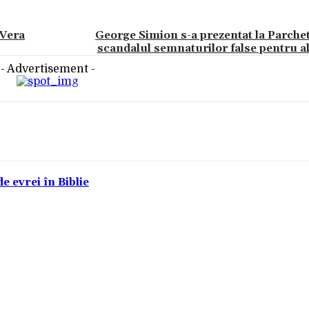
„Vera
George Simion s-a prezentat la Parche
scandalul semnaturilor false pentru a
- Advertisement -
e evrei în Biblie