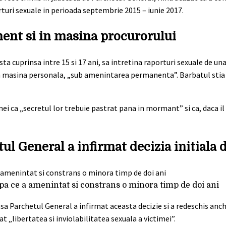
rturi sexuale in perioada septembrie 2015 – iunie 2017.
ment si in masina procurorului
ta cuprinsa intre 15 si 17 ani, sa intretina raporturi sexuale de un
in masina personala, „sub amenintarea permanenta”. Barbatul stia 
imei ca „secretul lor trebuie pastrat pana in mormant” si ca, daca il 
ul General a infirmat decizia initiala 
upa ce a amenintat si constrans o minora timp de doi ani
insa Parchetul General a infirmat aceasta decizie si a redeschis anc
at „libertatea si inviolabilitatea sexuala a victimei”.