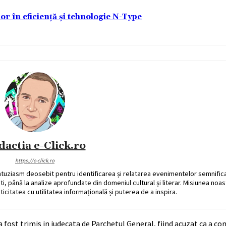
lor în eficiență și tehnologie N-Type
dactia e-Click.ro
https://e-click.ro
ntuziasm deosebit pentru identificarea și relatarea evenimentelor semnific
ati, până la analize aprofundate din domeniul cultural și literar. Misiunea noa
ticitatea cu utilitatea informațională și puterea de a inspira.
 fost trimis in judecata de Parchetul General, fiind acuzat ca a co