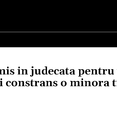
E
STIRI
TEHNOLOGIE-STIINTA
CURIOZITATI
mis in judecata pentru 
si constrans o minora 