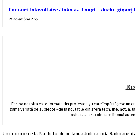
Panouri fotovoltaice Jinko vs. Longi – duelul giganți
24 noiembrie 2025
Re
Echipa noastra este formata din profesioniști care împărtășesc un e
gamă variată de subiecte - de la noutățile din sfera tech, life, actualit
publicului articole care îmbină auten
Un procuror de la Parchetul de pe langa Judecatoria Raducaneni a