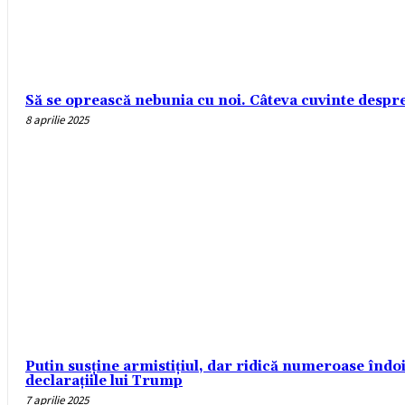
Să se oprească nebunia cu noi. Câteva cuvinte despre r
8 aprilie 2025
Putin susține armistițiul, dar ridică numeroase îndo
declarațiile lui Trump
7 aprilie 2025