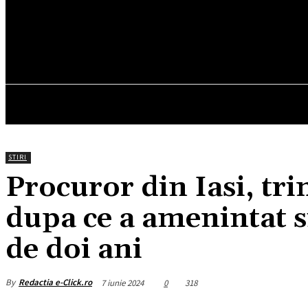
17.2
C
München
vineri, august 7, 2026
HOM
STIRI
Procuror din Iasi, tri
dupa ce a amenintat 
de doi ani
By
Redactia e-Click.ro
7 iunie 2024
0
318