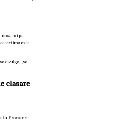
a-doua ori pe
ca victima este
va divulga, „va
de clasare
heta. Procurorii