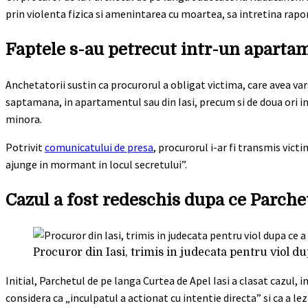
prin violenta fizica si amenintarea cu moartea, sa intretina rapo
Faptele s-au petrecut intr-un aparta
Anchetatorii sustin ca procurorul a obligat victima, care avea vars
saptamana, in apartamentul sau din Iasi, precum si de doua ori 
minora.
Potrivit
comunicatului de presa
, procurorul i-ar fi transmis vict
ajunge in mormant in locul secretului”.
Cazul a fost redeschis dupa ce Parchet
Procuror din Iasi, trimis in judecata pentru viol d
Initial, Parchetul de pe langa Curtea de Apel Iasi a clasat cazul, 
considera ca „inculpatul a actionat cu intentie directa” si ca a lez