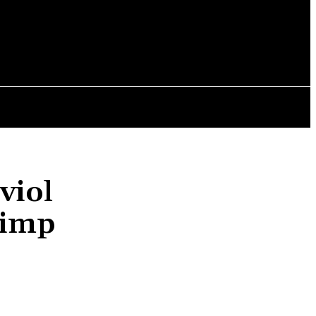
OPINII
viol
timp