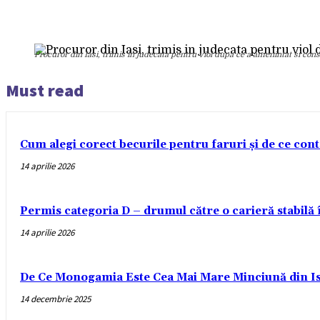
Procuror din Iasi, trimis in judecata pentru viol dupa ce a amenintat si con
Must read
Cum alegi corect becurile pentru faruri și de ce con
14 aprilie 2026
Permis categoria D – drumul către o carieră stabilă
14 aprilie 2026
De Ce Monogamia Este Cea Mai Mare Minciună din Is
14 decembrie 2025