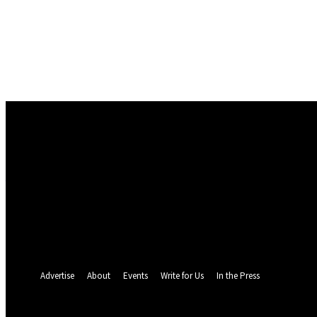
Conectare
Bine ați venit! Autentificați-vă in contul dvs
numele dvs de utilizator
parola dvs
Ați uitat parola? obține ajutor
Politica de Confidentialitate
Recuperare parola
Recuperați-vă parola
adresa dvs de email
O parola va fi trimisă pe adresa dvs de email.
Advertise
About
Events
Write for Us
In the Press