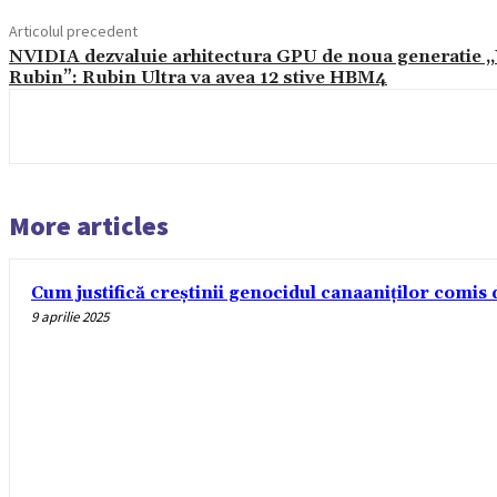
Articolul precedent
NVIDIA dezvaluie arhitectura GPU de noua generatie 
Rubin”: Rubin Ultra va avea 12 stive HBM4
More articles
Cum justifică creștinii genocidul canaaniților comis d
9 aprilie 2025