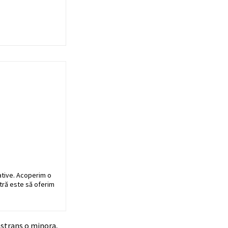
ative. Acoperim o
stră este să oferim
nstrans o minora,