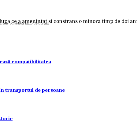
Acțiune
strans o minora timp de doi ani
tează compatibilitatea
 în transportul de persoane
torie