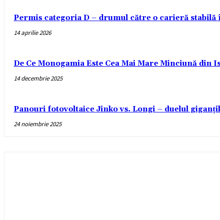
Permis categoria D – drumul către o carieră stabilă
14 aprilie 2026
De Ce Monogamia Este Cea Mai Mare Minciună din Is
14 decembrie 2025
Panouri fotovoltaice Jinko vs. Longi – duelul giganți
24 noiembrie 2025