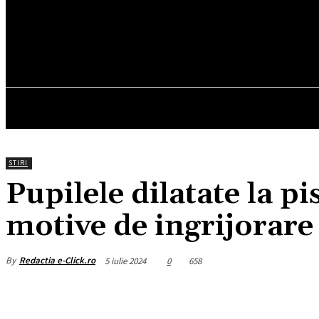
25.7
C
München
sâmbătă, august 8, 2026
HOM
STIRI
Pupilele dilatate la pi
motive de ingrijorare
By
Redactia e-Click.ro
5 iulie 2024
0
658