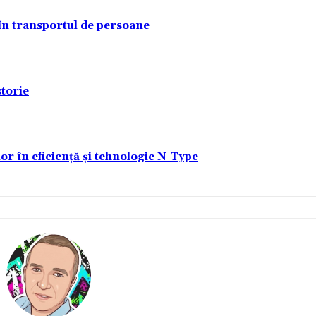
 în transportul de persoane
torie
lor în eficiență și tehnologie N-Type