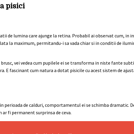
a pisici
tii de lumina care ajunge la retina. Probabil ai observat cum, in in
dilata la maximum, permitandu-i sa vada chiar si in conditii de ilumi
 brusc, vei vedea cum pupilele ei se transforma in niste fante subtir
ara. E fascinant cum natura a dotat pisicile cu acest sistem de aju
m, in perioada de calduri, comportamentul ei se schimba dramatic. D
m ar fi permanent surprinsa de ceva.