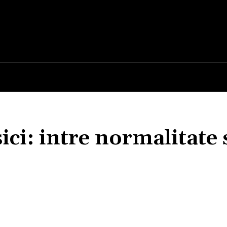
E
STIRI
TEHNOLOGIE-STIINTA
CURIOZITATI
sici: intre normalitate 
Acțiune