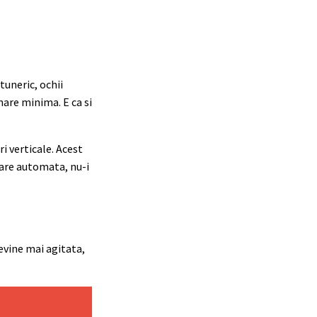
tuneric, ochii
nare minima. E ca si
i verticale. Acest
stare automata, nu-i
evine mai agitata,