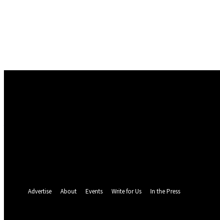
Conectare
Bine ați venit! Autentificați-vă in contul dvs
numele dvs de utilizator
parola dvs
Ați uitat parola? obține ajutor
Politica de Confidentialitate
Recuperare parola
Recuperați-vă parola
adresa dvs de email
O parola va fi trimisă pe adresa dvs de email.
Advertise
About
Events
Write for Us
In the Press