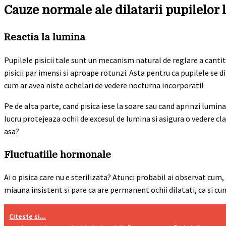
Cauze normale ale dilatarii pupilelor l
Reactia la lumina
Pupilele pisicii tale sunt un mecanism natural de reglare a cantita
pisicii par imensi si aproape rotunzi. Asta pentru ca pupilele se 
cum ar avea niste ochelari de vedere nocturna incorporati!
Pe de alta parte, cand pisica iese la soare sau cand aprinzi lumina
lucru protejeaza ochii de excesul de lumina si asigura o vedere cl
asa?
Fluctuatiile hormonale
Ai o pisica care nu e sterilizata? Atunci probabil ai observat cu
miauna insistent si pare ca are permanent ochii dilatati, ca si cu
Citeste si...