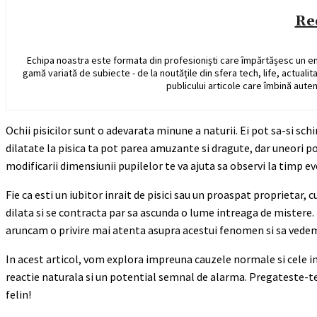
Re
Echipa noastra este formata din profesioniști care împărtășesc un e
gamă variată de subiecte - de la noutățile din sfera tech, life, actualit
publicului articole care îmbină auten
Ochii pisicilor sunt o adevarata minune a naturii. Ei pot sa-si sc
dilatate la pisica ta pot parea amuzante si dragute, dar uneori p
modificarii dimensiunii pupilelor te va ajuta sa observi la timp ev
Fie ca esti un iubitor inrait de pisici sau un proaspat proprietar, c
dilata si se contracta par sa ascunda o lume intreaga de mistere. 
aruncam o privire mai atenta asupra acestui fenomen si sa vedem c
In acest articol, vom explora impreuna cauzele normale si cele ingri
reactie naturala si un potential semnal de alarma. Pregateste-te 
felin!