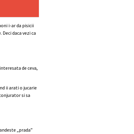
i i-ar da pisicii
 Deci daca vezi ca
 interesata de ceva,
 ii arati o jucarie
conjurator si sa
 pandeste „prada”