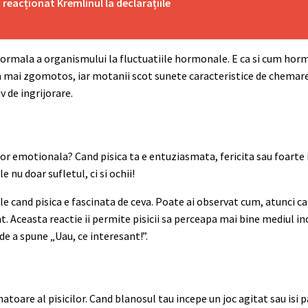
 reacționat Kremlinul la declarațiile
normala a organismului la fluctuatiile hormonale. E ca si cum hormon
a mai zgomotos, iar motanii scot sunete caracteristice de chemare.
v de ingrijorare.
 lor emotionala? Cand pisica ta e entuziasmata, fericita sau foarte
 nu doar sufletul, ci si ochii!
e cand pisica e fascinata de ceva. Poate ai observat cum, atunci cand
t. Aceasta reactie ii permite pisicii sa perceapa mai bine mediul in
 de a spune „Uau, ce interesant!”.
atoare al pisicilor. Cand blanosul tau incepe un joc agitat sau isi