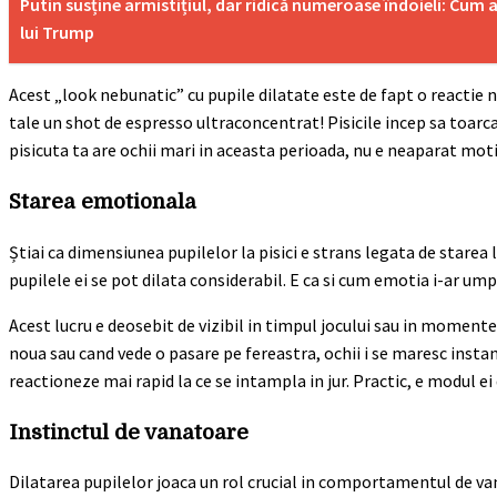
Putin susține armistițiul, dar ridică numeroase îndoieli: Cum a
lui Trump
Acest „look nebunatic” cu pupile dilatate este de fapt o reactie 
tale un shot de espresso ultraconcentrat! Pisicile incep sa toarc
pisicuta ta are ochii mari in aceasta perioada, nu e neaparat moti
Starea emotionala
Știai ca dimensiunea pupilelor la pisici e strans legata de starea
pupilele ei se pot dilata considerabil. E ca si cum emotia i-ar umple
Acest lucru e deosebit de vizibil in timpul jocului sau in momentel
noua sau cand vede o pasare pe fereastra, ochii i se maresc instan
reactioneze mai rapid la ce se intampla in jur. Practic, e modul ei
Instinctul de vanatoare
Dilatarea pupilelor joaca un rol crucial in comportamentul de van