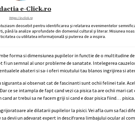
dactia e-Click.ro
https://e-click.ro
ntuziasm deosebit pentru identificarea și relatarea evenimentelor semnific
ati, până la analize aprofundate din domeniul cultural și literar. Misiunea noa
ticitatea cu utilitatea informațională și puterea de a inspira.
himbe forma si dimensiunea pupilelor in functie de o multitudine de 
ot fi un semnal al unor probleme de sanatate. Intelegerea cauzelor
entualele abateri si sa-i oferi micutului tau blanos ingrijirea si at
u siguranta ai observat cat de fascinanti sunt ochii felinei tale. Ace
Dar ce se intampla de fapt cand vezi ca pisica ta are ochii mari cat
and ar trebui sa ne facem griji si cand e doar pisica fiind… pisica.
joratoare ale dilatarii pupilelor la pisici. Vei afla cum sa faci dif
sa devii un adevarat expert in descifrarea limbajului ocular al co