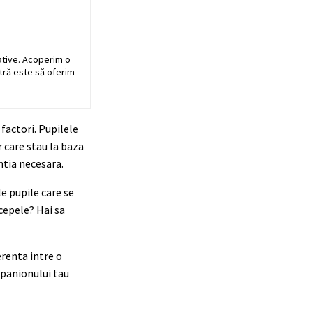
ative. Acoperim o
stră este să oferim
factori. Pupilele
 care stau la baza
entia necesara.
le pupile care se
 cepele? Hai sa
erenta intre o
mpanionului tau