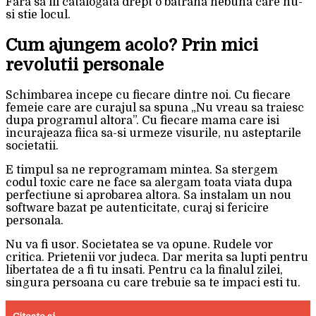
Fara sa fii catalogata drept o batrana nebuna care nu-
si stie locul.
Cum ajungem acolo? Prin mici
revolutii personale
Schimbarea incepe cu fiecare dintre noi. Cu fiecare
femeie care are curajul sa spuna „Nu vreau sa traiesc
dupa programul altora”. Cu fiecare mama care isi
incurajeaza fiica sa-si urmeze visurile, nu asteptarile
societatii.
E timpul sa ne reprogramam mintea. Sa stergem
codul toxic care ne face sa alergam toata viata dupa
perfectiune si aprobarea altora. Sa instalam un nou
software bazat pe autenticitate, curaj si fericire
personala.
Nu va fi usor. Societatea se va opune. Rudele vor
critica. Prietenii vor judeca. Dar merita sa lupti pentru
libertatea de a fi tu insati. Pentru ca la finalul zilei,
singura persoana cu care trebuie sa te impaci esti tu.