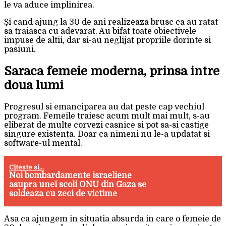
le va aduce implinirea.
Și cand ajung la 30 de ani realizeaza brusc ca au ratat
sa traiasca cu adevarat. Au bifat toate obiectivele
impuse de altii, dar si-au neglijat propriile dorinte si
pasiuni.
Saraca femeie moderna, prinsa intre
doua lumi
Progresul si emanciparea au dat peste cap vechiul
program. Femeile traiesc acum mult mai mult, s-au
eliberat de multe corvezi casnice si pot sa-si castige
singure existenta. Doar ca nimeni nu le-a updatat si
software-ul mental.
Citeste si...
Noi bombardamente israeliene
asupra unei scoli ONU din Gaza se
soldeaza cu zeci de victime
Asa ca ajungem in situatia absurda in care o femeie de