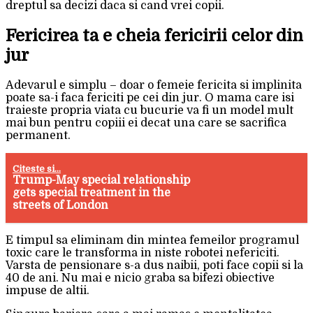
dreptul sa decizi daca si cand vrei copii.
Fericirea ta e cheia fericirii celor din
jur
Adevarul e simplu – doar o femeie fericita si implinita
poate sa-i faca fericiti pe cei din jur. O mama care isi
traieste propria viata cu bucurie va fi un model mult
mai bun pentru copiii ei decat una care se sacrifica
permanent.
Citeste si...
Trump-May special relationship
gets special treatment in the
streets of London
E timpul sa eliminam din mintea femeilor programul
toxic care le transforma in niste robotei nefericiti.
Varsta de pensionare s-a dus naibii, poti face copii si la
40 de ani. Nu mai e nicio graba sa bifezi obiective
impuse de altii.