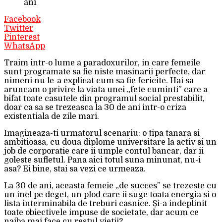
ani
Facebook
Twitter
Pinterest
WhatsApp
Traim intr-o lume a paradoxurilor, in care femeile
sunt programate sa fie niste masinarii perfecte, dar
nimeni nu le-a explicat cum sa fie fericite. Hai sa
aruncam o privire la viata unei „fete cuminti” care a
bifat toate casutele din programul social prestabilit,
doar ca sa se trezeasca la 30 de ani intr-o criza
existentiala de zile mari.
Imagineaza-ti urmatorul scenariu: o tipa tanara si
ambitioasa, cu doua diplome universitare la activ si un
job de corporatie care ii umple contul bancar, dar ii
goleste sufletul. Pana aici totul suna minunat, nu-i
asa? Ei bine, stai sa vezi ce urmeaza.
La 30 de ani, aceasta femeie „de succes” se trezeste cu
un inel pe deget, un plod care ii suge toata energia si o
lista interminabila de treburi casnice. Și-a indeplinit
toate obiectivele impuse de societate, dar acum ce
naiba mai face cu restul vietii?