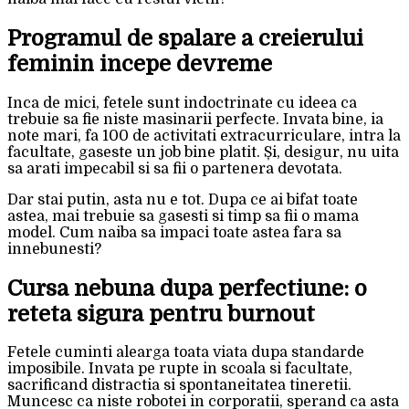
Programul de spalare a creierului
feminin incepe devreme
Inca de mici, fetele sunt indoctrinate cu ideea ca
trebuie sa fie niste masinarii perfecte. Invata bine, ia
note mari, fa 100 de activitati extracurriculare, intra la
facultate, gaseste un job bine platit. Și, desigur, nu uita
sa arati impecabil si sa fii o partenera devotata.
Dar stai putin, asta nu e tot. Dupa ce ai bifat toate
astea, mai trebuie sa gasesti si timp sa fii o mama
model. Cum naiba sa impaci toate astea fara sa
innebunesti?
Cursa nebuna dupa perfectiune: o
reteta sigura pentru burnout
Fetele cuminti alearga toata viata dupa standarde
imposibile. Invata pe rupte in scoala si facultate,
sacrificand distractia si spontaneitatea tineretii.
Muncesc ca niste robotei in corporatii, sperand ca asta