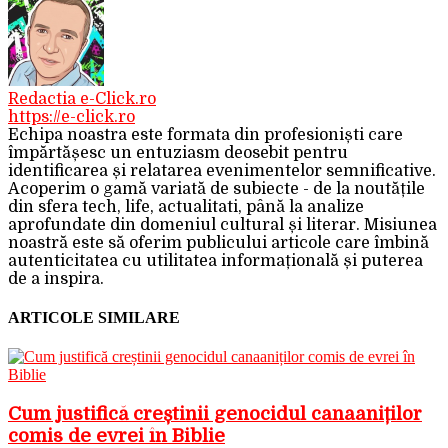
Redactia e-Click.ro
https://e-click.ro
Echipa noastra este formata din profesioniști care
împărtășesc un entuziasm deosebit pentru
identificarea și relatarea evenimentelor semnificative.
Acoperim o gamă variată de subiecte - de la noutățile
din sfera tech, life, actualitati, până la analize
aprofundate din domeniul cultural și literar. Misiunea
noastră este să oferim publicului articole care îmbină
autenticitatea cu utilitatea informațională și puterea
de a inspira.
ARTICOLE SIMILARE
Cum justifică creștinii genocidul canaaniților
comis de evrei în Biblie