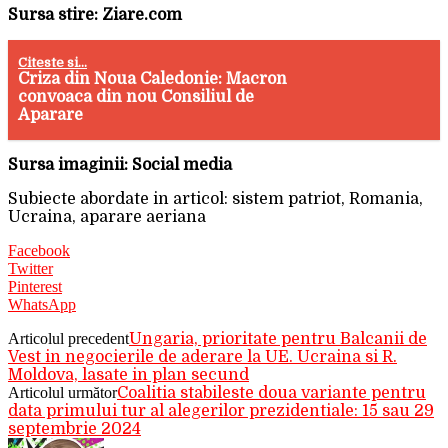
Sursa stire: Ziare.com
Citeste si...
Criza din Noua Caledonie: Macron
convoaca din nou Consiliul de
Aparare
Sursa imaginii: Social media
Subiecte abordate in articol: sistem patriot, Romania,
Ucraina, aparare aeriana
Facebook
Twitter
Pinterest
WhatsApp
Articolul precedent
Ungaria, prioritate pentru Balcanii de
Vest in negocierile de aderare la UE. Ucraina si R.
Moldova, lasate in plan secund
Articolul următor
Coalitia stabileste doua variante pentru
data primului tur al alegerilor prezidentiale: 15 sau 29
septembrie 2024