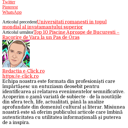
Twitter
Pinterest
WhatsApp
Articolul precedent
Universitati romanesti in topul
mondial al invatamantului superior
Articolul următor
Top 10 Piscine Aproape de Bucuresti –
Racorire de Vara la un Pas de Oras
Redactia e-Click.ro
https://e-click.ro
Echipa noastra este formata din profesioniști care
împărtășesc un entuziasm deosebit pentru
identificarea și relatarea evenimentelor semnificative.
Acoperim o gamă variată de subiecte - de la noutățile
din sfera tech, life, actualitati, până la analize
aprofundate din domeniul cultural și literar. Misiunea
noastră este să oferim publicului articole care îmbină
autenticitatea cu utilitatea informațională și puterea
de a inspira.