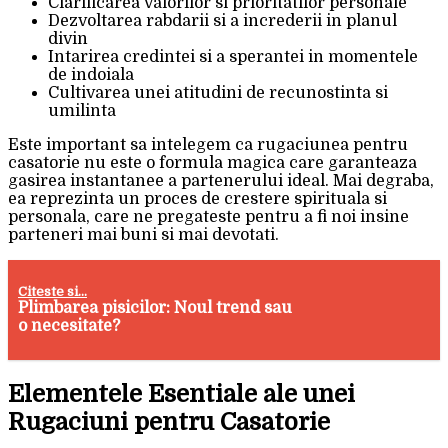
Clarificarea valorilor si prioritatilor personale
Dezvoltarea rabdarii si a increderii in planul
divin
Intarirea credintei si a sperantei in momentele
de indoiala
Cultivarea unei atitudini de recunostinta si
umilinta
Este important sa intelegem ca rugaciunea pentru
casatorie nu este o formula magica care garanteaza
gasirea instantanee a partenerului ideal. Mai degraba,
ea reprezinta un proces de crestere spirituala si
personala, care ne pregateste pentru a fi noi insine
parteneri mai buni si mai devotati.
Citeste si...
Plimbarea pisicilor: Noul trend sau
o necesitate?
Elementele Esentiale ale unei
Rugaciuni pentru Casatorie