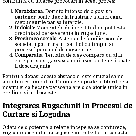
confrunta cu diverse provocari in acest proces:
Nerabdarea
: Dorinta intensa de a gasi un
partener poate duce la frustrare atunci cand
raspunsurile par sa intarzie.
Indoiala
: Momentele de incertitudine pot testa
credinta si perseverenta in rugaciune.
Presiunea sociala
: Asteptarile familiei sau ale
societatii pot intra in conflict cu timpul si
procesul personal de rugaciune.
Comparatia
: Tentatia de a se compara cu altii
care par sa-si gaseasca mai usor parteneri poate
fi descurajanta.
Pentru a depasi aceste obstacole, este crucial sa ne
amintim ca timpul lui Dumnezeu poate fi diferit de al
nostru si ca fiecare persoana are o calatorie unica in
credinta si in dragoste.
Integrarea Rugaciunii in Procesul de
Curtare si Logodna
Odata ce o potentiala relatie incepe sa se contureze,
rugaciunea continua sa joace un rol vital. In aceasta