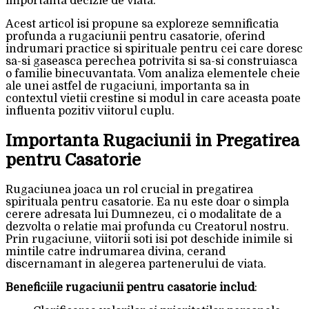
importanta decizie de viata.
Acest articol isi propune sa exploreze semnificatia
profunda a rugaciunii pentru casatorie, oferind
indrumari practice si spirituale pentru cei care doresc
sa-si gaseasca perechea potrivita si sa-si construiasca
o familie binecuvantata. Vom analiza elementele cheie
ale unei astfel de rugaciuni, importanta sa in
contextul vietii crestine si modul in care aceasta poate
influenta pozitiv viitorul cuplu.
Importanta Rugaciunii in Pregatirea
pentru Casatorie
Rugaciunea joaca un rol crucial in pregatirea
spirituala pentru casatorie. Ea nu este doar o simpla
cerere adresata lui Dumnezeu, ci o modalitate de a
dezvolta o relatie mai profunda cu Creatorul nostru.
Prin rugaciune, viitorii soti isi pot deschide inimile si
mintile catre indrumarea divina, cerand
discernamant in alegerea partenerului de viata.
Beneficiile rugaciunii pentru casatorie includ
: