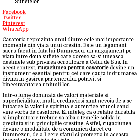
Sufletelor
Facebook
Twitter
Pinterest
WhatsApp
Casatoria reprezinta unul dintre cele mai importante
momente din viata unui crestin. Este un legamant
sacru facut in fata lui Dumnezeu, un angajament pe
viata intre doua suflete care doresc sa-si uneasca
destinele sub privirea ocrotitoare a Celui de Sus. In
acest context,
rugaciunea pentru casatorie
devine un
instrument esential pentru cei care cauta indrumarea
divina in gasirea partenerului potrivit si
binecuvantarea uniunii lor.
Intr-o lume dominata de valori materiale si
superficialitate, multi credinciosi simt nevoia de a se
intoarce la valorile spirituale autentice atunci cand
vine vorba de casatorie. Ei inteleg ca o relatie durabila
si implinitoare trebuie sa aiba o temelie solida in
credinta si in principiile crestine. Astfel, rugaciunea
devine o modalitate de a comunica direct cu
Dumnezeu, de a-I cere sfatul si protectia in aceasta