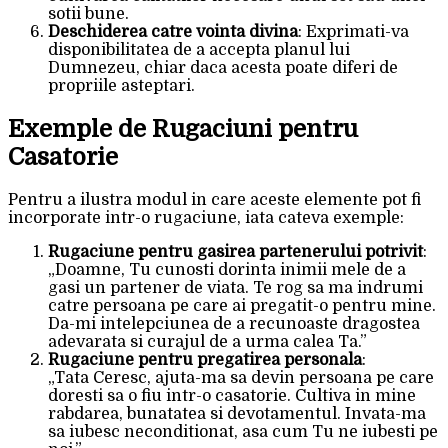
sotii bune.
Deschiderea catre vointa divina
: Exprimati-va
disponibilitatea de a accepta planul lui
Dumnezeu, chiar daca acesta poate diferi de
propriile asteptari.
Exemple de Rugaciuni pentru
Casatorie
Pentru a ilustra modul in care aceste elemente pot fi
incorporate intr-o rugaciune, iata cateva exemple:
Rugaciune pentru gasirea partenerului potrivit
:
„Doamne, Tu cunosti dorinta inimii mele de a
gasi un partener de viata. Te rog sa ma indrumi
catre persoana pe care ai pregatit-o pentru mine.
Da-mi intelepciunea de a recunoaste dragostea
adevarata si curajul de a urma calea Ta.”
Rugaciune pentru pregatirea personala
:
„Tata Ceresc, ajuta-ma sa devin persoana pe care
doresti sa o fiu intr-o casatorie. Cultiva in mine
rabdarea, bunatatea si devotamentul. Invata-ma
sa iubesc neconditionat, asa cum Tu ne iubesti pe