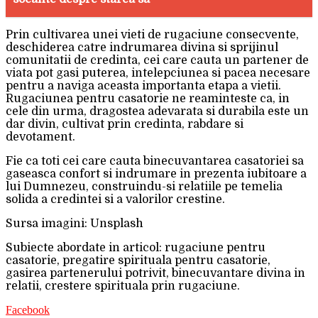
Prin cultivarea unei vieti de rugaciune consecvente,
deschiderea catre indrumarea divina si sprijinul
comunitatii de credinta, cei care cauta un partener de
viata pot gasi puterea, intelepciunea si pacea necesare
pentru a naviga aceasta importanta etapa a vietii.
Rugaciunea pentru casatorie ne reaminteste ca, in
cele din urma, dragostea adevarata si durabila este un
dar divin, cultivat prin credinta, rabdare si
devotament.
Fie ca toti cei care cauta binecuvantarea casatoriei sa
gaseasca confort si indrumare in prezenta iubitoare a
lui Dumnezeu, construindu-si relatiile pe temelia
solida a credintei si a valorilor crestine.
Sursa imagini: Unsplash
Subiecte abordate in articol: rugaciune pentru
casatorie, pregatire spirituala pentru casatorie,
gasirea partenerului potrivit, binecuvantare divina in
relatii, crestere spirituala prin rugaciune.
Facebook