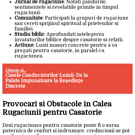
Jurnal de rugaciune
: Notati gandurile,
sentimentele si revelatiile primite in timpul
rugaciunii.
Comunitate
: Participati la grupuri de rugaciune
sau cereti sprijinul spiritual al prietenilor si
familiei.
Studiu biblic
: Aprofundati intelegerea
invataturilor biblice despre casatorie si relatii.
Actiune
: Luati masuri concrete pentru a va
pregati pentru casatorie, in paralel cu
rugaciunea.
Citeste si...
Casele Conducătorilor Lumii: De la
Palate Impunătoare la Reședințe
Discrete
Provocari si Obstacole in Calea
Rugaciunii pentru Casatorie
Desi rugaciunea pentru casatorie poate fi o sursa
puternica de confort si indrumare, credinciosii se pot