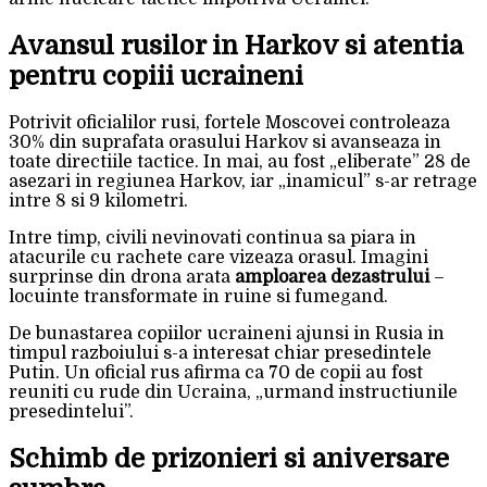
Avansul rusilor in Harkov si atentia
pentru copiii ucraineni
Potrivit oficialilor rusi, fortele Moscovei controleaza
30% din suprafata orasului Harkov si avanseaza in
toate directiile tactice. In mai, au fost „eliberate” 28 de
asezari in regiunea Harkov, iar „inamicul” s-ar retrage
intre 8 si 9 kilometri.
Intre timp, civili nevinovati continua sa piara in
atacurile cu rachete care vizeaza orasul. Imagini
surprinse din drona arata
amploarea dezastrului
–
locuinte transformate in ruine si fumegand.
De bunastarea copiilor ucraineni ajunsi in Rusia in
timpul razboiului s-a interesat chiar presedintele
Putin. Un oficial rus afirma ca 70 de copii au fost
reuniti cu rude din Ucraina, „urmand instructiunile
presedintelui”.
Schimb de prizonieri si aniversare