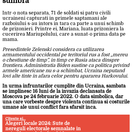
sumbra
Intr-o nota separata, 71 de soldati si patru civili
ucraineni capturati in primele saptamani ale
razboiului s-au intors in tara ca parte a unui schimb
de prizonieri. Printre ei, Mariana, luata prizoniera la
cucerirea Mariupolului, care a sunat-o prima data pe
mama.
Presedintele Zelenski considera ca utilizarea
armamentului occidental pe teritoriul rus a fost „mereu
o chestiune de timp”, in timp ce Rusia ataca dinspre
frontiera. Administratia Biden sustine ca politica privind
armele americane nu s-a schimbat, Ucraina neputand
lovi alte tinte in afara celor pentru apararea Harkovului.
In urma infruntarilor cumplite din Ucraina, sambata
se implinesc 16 luni de la invazia declansata de
Moscova pe 24 februarie 2022. O data simbolica, dar
una care vorbeste despre violenta continua si costurile
umane ale unui conflict fara sfarsit inca.
Citeste si...
Alegeri locale 2024: Sute de
nereguli electorale semnalate in