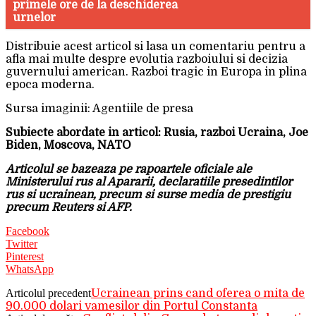
primele ore de la deschiderea
urnelor
Distribuie acest articol si lasa un comentariu pentru a
afla mai multe despre evolutia razboiului si decizia
guvernului american. Razboi tragic in Europa in plina
epoca moderna.
Sursa imaginii: Agentiile de presa
Subiecte abordate in articol: Rusia, razboi Ucraina, Joe
Biden, Moscova, NATO
Articolul se bazeaza pe rapoartele oficiale ale
Ministerului rus al Apararii, declaratiile presedintilor
rus si ucrainean, precum si surse media de prestigiu
precum Reuters si AFP.
Facebook
Twitter
Pinterest
WhatsApp
Articolul precedent
Ucrainean prins cand oferea o mita de
90.000 dolari vamesilor din Portul Constanta