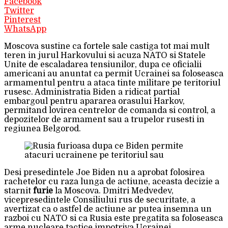
Facebook
Twitter
Pinterest
WhatsApp
Moscova sustine ca fortele sale castiga tot mai mult
teren in jurul Harkovului si acuza NATO si Statele
Unite de escaladarea tensiunilor, dupa ce oficialii
americani au anuntat ca permit Ucrainei sa foloseasca
armamentul pentru a ataca tinte militare pe teritoriul
rusesc. Administratia Biden a ridicat partial
embargoul pentru apararea orasului Harkov,
permitand lovirea centrelor de comanda si control, a
depozitelor de armament sau a trupelor rusesti in
regiunea Belgorod.
Desi presedintele Joe Biden nu a aprobat folosirea
rachetelor cu raza lunga de actiune, aceasta decizie a
starnit
furie
la Moscova. Dmitri Medvedev,
vicepresedintele Consiliului rus de securitate, a
avertizat ca o astfel de actiune ar putea insemna un
razboi cu NATO si ca Rusia este pregatita sa foloseasca
arme nucleare tactice impotriva Ucrainei.