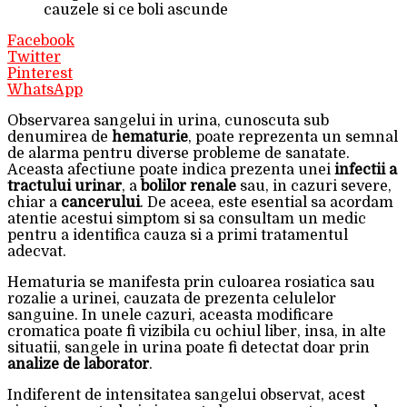
cauzele si ce boli ascunde
Facebook
Twitter
Pinterest
WhatsApp
Observarea sangelui in urina, cunoscuta sub
denumirea de
hematurie
, poate reprezenta un semnal
de alarma pentru diverse probleme de sanatate.
Aceasta afectiune poate indica prezenta unei
infectii a
tractului urinar
, a
bolilor renale
sau, in cazuri severe,
chiar a
cancerului
. De aceea, este esential sa acordam
atentie acestui simptom si sa consultam un medic
pentru a identifica cauza si a primi tratamentul
adecvat.
Hematuria se manifesta prin culoarea rosiatica sau
rozalie a urinei, cauzata de prezenta celulelor
sanguine. In unele cazuri, aceasta modificare
cromatica poate fi vizibila cu ochiul liber, insa, in alte
situatii, sangele in urina poate fi detectat doar prin
analize de laborator
.
Indiferent de intensitatea sangelui observat, acest