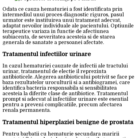
Odata ce cauza hematuriei a fost identificata prin
intermediul unui proces diagnostic riguros, pasul
urmator este instituirea unui tratament adecvat,
adaptat nevoilor individuale ale pacientului. Optiunile
terapeutice variaza in functie de afectiunea
subiacenta, de severitatea acesteia si de starea
generala de sanatate a persoanei afectate.
Tratamentul infectiilor urinare
In cazul hematuriei cauzate de infectii ale tractului
urinar, tratamentul de electie il reprezinta
antibioticele. Alegerea antibioticului potrivit se face pe
baza rezultatelor uroculturii si a antibiogramei, care
identifica bacteria responsabila si sensibilitatea
acesteia la diferite clase de antibiotice. Tratamentul
prompt si adecvat al infectiilor urinare este esential
pentru a preveni complicatiile, precum afectarea
renala permanenta.
Tratamentul hiperplaziei benigne de prostata
Pentru barbatii cu hematurie secundara maririi