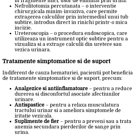
in fragmente mici, usor de eliminat prin urina.
Nefrolitotomia percutanata – o interventie
chirurgicala minim-invaziva, care permite
extragerea calculilor prin intermediul unui tub
subtire, introdus direct in rinichi printr-o mica
incizie.
Ureteroscopia – o procedura endoscopica, care
utilizeaza un instrument optic subtire pentru a
vizualiza si a extrage calculii din uretere sau
vezica urinara.
Tratamente simptomatice si de suport
Indiferent de cauza hematuriei, pacientii pot beneficia
de tratamente simptomatice si de suport, precum:
Analgezice si antiinflamatoare
– pentru a reduce
durerea si disconfortul asociate afectiunilor
urinare.
Antispastice
– pentru a relaxa musculatura
tractului urinar si a ameliora simptomele de
iritatie vezicala.
Suplimente de fier
– pentru a preveni sau a trata
anemia secundara pierderilor de sange prin
urina.