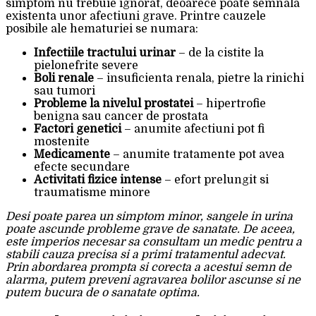
simptom nu trebuie ignorat, deoarece poate semnala
existenta unor afectiuni grave. Printre cauzele
posibile ale hematuriei se numara:
Infectiile tractului urinar
– de la cistite la
pielonefrite severe
Boli renale
– insuficienta renala, pietre la rinichi
sau tumori
Probleme la nivelul prostatei
– hipertrofie
benigna sau cancer de prostata
Factori genetici
– anumite afectiuni pot fi
mostenite
Medicamente
– anumite tratamente pot avea
efecte secundare
Activitati fizice intense
– efort prelungit si
traumatisme minore
Desi poate parea un simptom minor, sangele in urina
poate ascunde probleme grave de sanatate. De aceea,
este imperios necesar sa consultam un medic pentru a
stabili cauza precisa si a primi tratamentul adecvat.
Prin abordarea prompta si corecta a acestui semn de
alarma, putem preveni agravarea bolilor ascunse si ne
putem bucura de o sanatate optima.