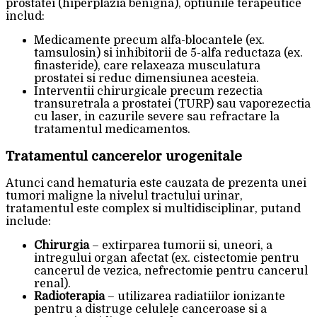
prostatei (hiperplazia benigna), optiunile terapeutice
includ:
Medicamente precum alfa-blocantele (ex.
tamsulosin) si inhibitorii de 5-alfa reductaza (ex.
finasteride), care relaxeaza musculatura
prostatei si reduc dimensiunea acesteia.
Interventii chirurgicale precum rezectia
transuretrala a prostatei (TURP) sau vaporezectia
cu laser, in cazurile severe sau refractare la
tratamentul medicamentos.
Tratamentul cancerelor urogenitale
Atunci cand hematuria este cauzata de prezenta unei
tumori maligne la nivelul tractului urinar,
tratamentul este complex si multidisciplinar, putand
include:
Chirurgia
– extirparea tumorii si, uneori, a
intregului organ afectat (ex. cistectomie pentru
cancerul de vezica, nefrectomie pentru cancerul
renal).
Radioterapia
– utilizarea radiatiilor ionizante
pentru a distruge celulele canceroase si a