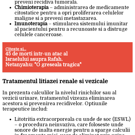
preveni recidiva tumorala.
Chimioterapia
– administrarea de medicamente
citostatice pentru a opri proliferarea celulelor
maligne si a preveni metastazarea.
Imunoterapia
– stimularea sistemului imunitar
al pacientului pentru a recunoaste si a distruge
celulele canceroase.
Citeste si...
45 de morti intr-un atac al
Israelului asupra Rafah.
Netanyahu: "O greseala tragica"
Tratamentul litiazei renale si vezicale
In prezenta calculilor la nivelul rinichilor sau al
vezicii urinare, tratamentul vizeaza eliminarea
acestora si prevenirea recidivelor. Optiunile
terapeutice includ:
Litotritia extracorporeala cu unde de soc (ESWL)
– o procedura neinvaziva, care foloseste unde
sonore de inalta energie pentru a sparge calculii