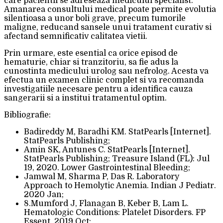
care pacientii se adreseaza medicului specialist.
Amanarea consultului medical poate permite evolutia
silentioasa a unor boli grave, precum tumorile
maligne, reducand sansele unui tratament curativ si
afectand semnificativ calitatea vietii.
Prin urmare, este esential ca orice episod de
hematurie, chiar si tranzitoriu, sa fie adus la
cunostinta medicului urolog sau nefrolog. Acesta va
efectua un examen clinic complet si va recomanda
investigatiile necesare pentru a identifica cauza
sangerarii si a institui tratamentul optim.
Bibliografie:
Badireddy M, Baradhi KM. StatPearls [Internet].
StatPearls Publishing;
Amin SK, Antunes C. StatPearls [Internet].
StatPearls Publishing; Treasure Island (FL): Jul
19, 2020. Lower Gastrointestinal Bleeding;
Jamwal M, Sharma P, Das R. Laboratory
Approach to Hemolytic Anemia. Indian J Pediatr.
2020 Jan;
8.Mumford J, Flanagan B, Keber B, Lam L.
Hematologic Conditions: Platelet Disorders. FP
Essent. 2019 Oct;