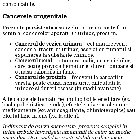
complicatiile.
Cancerele urogenitale
Prezenta persistenta a sangelui in urina poate fi un
semn al cancerelor aparatului urinar, precum:
Cancerul de vezica urinara
– cel mai frecvent
cancer al tractului urinar, asociat cu fumatul si
expunerea la substante chimice.
Cancerul renal
– o tumora maligna a rinichilor,
care poate provoca hematurie, dureri lombare si
o masa palpabila in flanc.
Cancerul de prostata
– frecvent la barbatii in
varsta, poate cauza hematurie, dificultati la
urinare si dureri osoase (in stadii avansate).
Alte cauze ale hematuriei includ bolile ereditare (ex.
boala polichistica renala), efectele adverse ale unor
medicamente (ex. anticoagulante, chimioterapice) sau
efortul fizic intens (ex. la atleti).
Indiferent de cauza suspectata, prezenta sangelui in
urina trebuie investigata amanuntit de catre un medic
specialist. Doar astfel se poate stabili un diagnostic