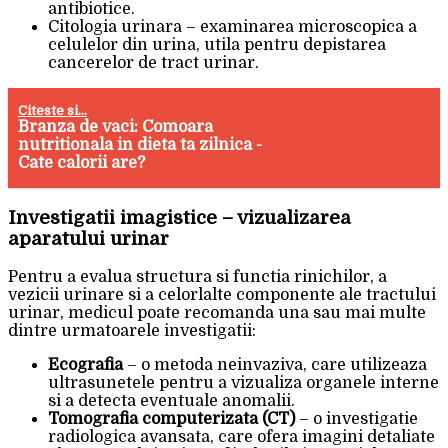
antibiotice.
Citologia urinara – examinarea microscopica a
celulelor din urina, utila pentru depistarea
cancerelor de tract urinar.
Citeste si...
Branza de vaci: Comoara
nutritionala in dieta ta zilnica -
Cate calorii are?
Investigatii imagistice – vizualizarea
aparatului urinar
Pentru a evalua structura si functia rinichilor, a
vezicii urinare si a celorlalte componente ale tractului
urinar, medicul poate recomanda una sau mai multe
dintre urmatoarele investigatii:
Ecografia
– o metoda neinvaziva, care utilizeaza
ultrasunetele pentru a vizualiza organele interne
si a detecta eventuale anomalii.
Tomografia computerizata (CT)
– o investigatie
radiologica avansata, care ofera imagini detaliate