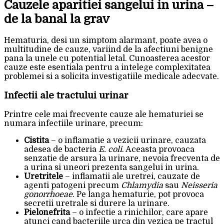
Cauzele aparitiei sangelui in urina –
de la banal la grav
Hematuria, desi un simptom alarmant, poate avea o
multitudine de cauze, variind de la afectiuni benigne
pana la unele cu potential letal. Cunoasterea acestor
cauze este esentiala pentru a intelege complexitatea
problemei si a solicita investigatiile medicale adecvate.
Infectii ale tractului urinar
Printre cele mai frecvente cauze ale hematuriei se
numara infectiile urinare, precum:
Cistita
– o inflamatie a vezicii urinare, cauzata
adesea de bacteria
E. coli
. Aceasta provoaca
senzatie de arsura la urinare, nevoia frecventa de
a urina si uneori prezenta sangelui in urina.
Uretritele
– inflamatii ale uretrei, cauzate de
agenti patogeni precum
Chlamydia
sau
Neisseria
gonorrhoeae
. Pe langa hematurie, pot provoca
secretii uretrale si durere la urinare.
Pielonefrita
– o infectie a rinichilor, care apare
atunci cand bacteriile urca din vezica pe tractul