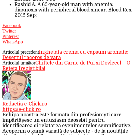
Rashid A. A 65-year-old man with anemia:
diagnosis with peripheral blood smear. Blood Res.
2015 Sep;
Facebook
Twitter
Pinterest
WhatsApp
Articolul precedent
Inghetata crema cu capsuni aromate:
Desertul racoros de vara
Articolul următor
Chiftele din Carne de Pui si Dovlecel – O
Reteta Irezistibila!
Redactia e-Click.ro
https://e-click.ro
Echipa noastra este formata din profesioniști care
împărtășesc un entuziasm deosebit pentru
identificarea și relatarea evenimentelor semnificative.
Acoperim o gamă variată de subiecte - de la noutățile