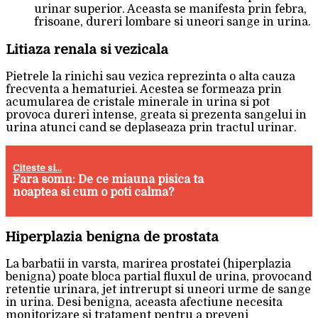
urinar superior. Aceasta se manifesta prin febra,
frisoane, dureri lombare si uneori sange in urina.
Litiaza renala si vezicala
Pietrele la rinichi sau vezica reprezinta o alta cauza
frecventa a hematuriei. Acestea se formeaza prin
acumularea de cristale minerale in urina si pot
provoca dureri intense, greata si prezenta sangelui in
urina atunci cand se deplaseaza prin tractul urinar.
Citeste si...
Fara somn: De ce miauna pisica ta
noaptea si cum o poti calma?
Hiperplazia benigna de prostata
La barbatii in varsta, marirea prostatei (hiperplazia
benigna) poate bloca partial fluxul de urina, provocand
retentie urinara, jet intrerupt si uneori urme de sange
in urina. Desi benigna, aceasta afectiune necesita
monitorizare si tratament pentru a preveni