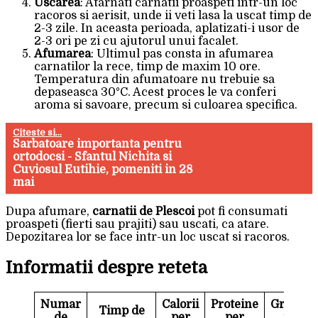
Uscarea
: Atarnati carnatii proaspeti intr-un loc
racoros si aerisit, unde ii veti lasa la uscat timp de
2-3 zile. In aceasta perioada, aplatizati-i usor de
2-3 ori pe zi cu ajutorul unui facalet.
Afumarea
: Ultimul pas consta in afumarea
carnatilor la rece, timp de maxim 10 ore.
Temperatura din afumatoare nu trebuie sa
depaseasca 30°C. Acest proces le va conferi
aroma si savoare, precum si culoarea specifica.
Citeste si...
Sarbatoare importanta pentru
ortodocsi - Sfantul Nichita si
Cuviosul Eutihie, pomeniti in 28
mai
Dupa afumare,
carnatii de Plescoi
pot fi consumati
proaspeti (fierti sau prajiti) sau uscati, ca atare.
Depozitarea lor se face intr-un loc uscat si racoros.
Informatii despre reteta
Numar
Calorii
Proteine
Grasimi
Timp de
de
per
per
per