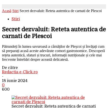
Acasă
Stiri
Secret dezvaluit: Reteta autentica de carnati de Plescoi
Stiri
Secret dezvaluit: Reteta autentica de
carnati de Plescoi
Pătrundeți în lumea savuroasă a cârnăților de Pleșcoi și învățați cum
să preparați acasă aceste adevărate comori gastronomice. Descoperă
rețeta autentică, sfaturi și trucuri, informații nutriționale și cele mai
frecvente întrebări despre această delicatesă.
De către
Redactia e-Click.ro
-
18 iunie 2024
0
600
Secret dezvaluit: Reteta autentica de carnati