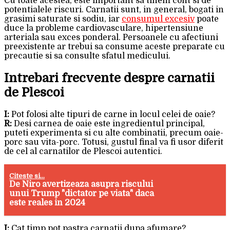
Cu toate acestea, este important sa tinem cont si de
potentialele riscuri. Carnatii sunt, in general, bogati in
grasimi saturate si sodiu, iar
consumul excesiv
poate
duce la probleme cardiovasculare, hipertensiune
arteriala sau exces ponderal. Persoanele cu afectiuni
preexistente ar trebui sa consume aceste preparate cu
precautie si sa consulte sfatul medicului.
Intrebari frecvente despre carnatii
de Plescoi
I:
Pot folosi alte tipuri de carne in locul celei de oaie?
R:
Desi carnea de oaie este ingredientul principal,
puteti experimenta si cu alte combinatii, precum oaie-
porc sau vita-porc. Totusi, gustul final va fi usor diferit
de cel al carnatilor de Plescoi autentici.
Citeste si...
De Niro avertizeaza asupra riscului
unui Trump "dictator pe viata" daca
este reales in 2024
I:
Cat timp pot pastra carnatii dupa afumare?