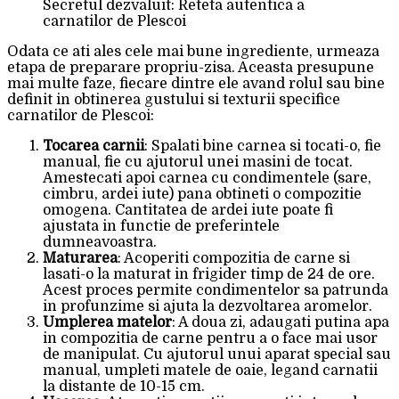
Secretul dezvaluit: Reteta autentica a
carnatilor de Plescoi
Odata ce ati ales cele mai bune ingrediente, urmeaza
etapa de preparare propriu-zisa. Aceasta presupune
mai multe faze, fiecare dintre ele avand rolul sau bine
definit in obtinerea gustului si texturii specifice
carnatilor de Plescoi:
Tocarea carnii
: Spalati bine carnea si tocati-o, fie
manual, fie cu ajutorul unei masini de tocat.
Amestecati apoi carnea cu condimentele (sare,
cimbru, ardei iute) pana obtineti o compozitie
omogena. Cantitatea de ardei iute poate fi
ajustata in functie de preferintele
dumneavoastra.
Maturarea
: Acoperiti compozitia de carne si
lasati-o la maturat in frigider timp de 24 de ore.
Acest proces permite condimentelor sa patrunda
in profunzime si ajuta la dezvoltarea aromelor.
Umplerea matelor
: A doua zi, adaugati putina apa
in compozitia de carne pentru a o face mai usor
de manipulat. Cu ajutorul unui aparat special sau
manual, umpleti matele de oaie, legand carnatii
la distante de 10-15 cm.