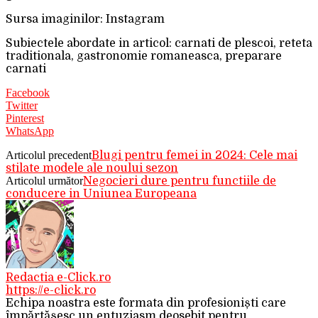
Sursa imaginilor: Instagram
Subiectele abordate in articol: carnati de plescoi, reteta
traditionala, gastronomie romaneasca, preparare
carnati
Facebook
Twitter
Pinterest
WhatsApp
Articolul precedent
Blugi pentru femei in 2024: Cele mai
stilate modele ale noului sezon
Articolul următor
Negocieri dure pentru functiile de
conducere in Uniunea Europeana
Redactia e-Click.ro
https://e-click.ro
Echipa noastra este formata din profesioniști care
împărtășesc un entuziasm deosebit pentru