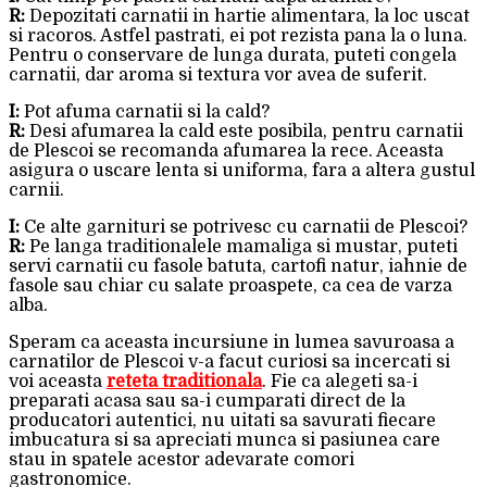
R:
Depozitati carnatii in hartie alimentara, la loc uscat
si racoros. Astfel pastrati, ei pot rezista pana la o luna.
Pentru o conservare de lunga durata, puteti congela
carnatii, dar aroma si textura vor avea de suferit.
I:
Pot afuma carnatii si la cald?
R:
Desi afumarea la cald este posibila, pentru carnatii
de Plescoi se recomanda afumarea la rece. Aceasta
asigura o uscare lenta si uniforma, fara a altera gustul
carnii.
I:
Ce alte garnituri se potrivesc cu carnatii de Plescoi?
R:
Pe langa traditionalele mamaliga si mustar, puteti
servi carnatii cu fasole batuta, cartofi natur, iahnie de
fasole sau chiar cu salate proaspete, ca cea de varza
alba.
Speram ca aceasta incursiune in lumea savuroasa a
carnatilor de Plescoi v-a facut curiosi sa incercati si
voi aceasta
reteta traditionala
. Fie ca alegeti sa-i
preparati acasa sau sa-i cumparati direct de la
producatori autentici, nu uitati sa savurati fiecare
imbucatura si sa apreciati munca si pasiunea care
stau in spatele acestor adevarate comori
gastronomice.