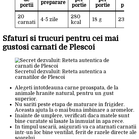
preparare
portii
portie
portie
portie
20
280
4-5 zile
18 g
23 g
carnati
kcal
Sfaturi si trucuri pentru cei mai
gustosi carnati de Plescoi
Secretul dezvaluit: Reteta autentica a
carnatilor de Plescoi
Alegeti intotdeauna carne proaspata, de la
animale hranite natural, pentru un gust
superior.
Nu sariti peste etapa de maturare in frigider.
Aceasta ajuta la o mai buna imbinare a aromelor.
Inainte de umplere, verificati daca matele sunt
bine curatate si lasate la inmuiat in apa rece.
In timpul uscarii, asigurati-va ca atarnati carnatii
intr-un loc bine ventilat, ferit de razele directe ale
soarelui.