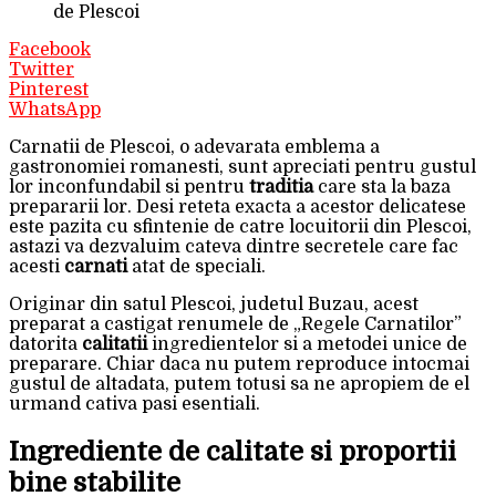
de Plescoi
Facebook
Twitter
Pinterest
WhatsApp
Carnatii de Plescoi, o adevarata emblema a
gastronomiei romanesti, sunt apreciati pentru gustul
lor inconfundabil si pentru
traditia
care sta la baza
prepararii lor. Desi reteta exacta a acestor delicatese
este pazita cu sfintenie de catre locuitorii din Plescoi,
astazi va dezvaluim cateva dintre secretele care fac
acesti
carnati
atat de speciali.
Originar din satul Plescoi, judetul Buzau, acest
preparat a castigat renumele de „Regele Carnatilor”
datorita
calitatii
ingredientelor si a metodei unice de
preparare. Chiar daca nu putem reproduce intocmai
gustul de altadata, putem totusi sa ne apropiem de el
urmand cativa pasi esentiali.
Ingrediente de calitate si proportii
bine stabilite