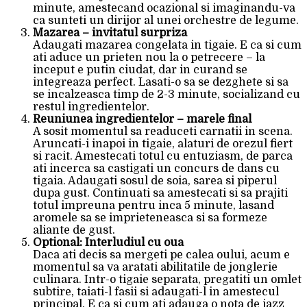
minute, amestecand ocazional si imaginandu-va
ca sunteti un dirijor al unei orchestre de legume.
Mazarea – invitatul surpriza
Adaugati mazarea congelata in tigaie. E ca si cum
ati aduce un prieten nou la o petrecere – la
inceput e putin ciudat, dar in curand se
integreaza perfect. Lasati-o sa se dezghete si sa
se incalzeasca timp de 2-3 minute, socializand cu
restul ingredientelor.
Reuniunea ingredientelor – marele final
A sosit momentul sa readuceti carnatii in scena.
Aruncati-i inapoi in tigaie, alaturi de orezul fiert
si racit. Amestecati totul cu entuziasm, de parca
ati incerca sa castigati un concurs de dans cu
tigaia. Adaugati sosul de soia, sarea si piperul
dupa gust. Continuati sa amestecati si sa prajiti
totul impreuna pentru inca 5 minute, lasand
aromele sa se imprieteneasca si sa formeze
aliante de gust.
Optional: Interludiul cu oua
Daca ati decis sa mergeti pe calea oului, acum e
momentul sa va aratati abilitatile de jonglerie
culinara. Intr-o tigaie separata, pregatiti un omlet
subtire, taiati-l fasii si adaugati-l in amestecul
principal. E ca si cum ati adauga o nota de jazz