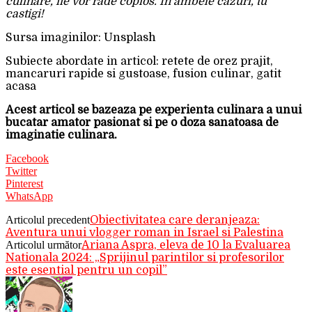
culinare, fie vor rade copios. In ambele cazuri, tu
castigi!
Sursa imaginilor: Unsplash
Subiecte abordate in articol: retete de orez prajit,
mancaruri rapide si gustoase, fusion culinar, gatit
acasa
Acest articol se bazeaza pe experienta culinara a unui
bucatar amator pasionat si pe o doza sanatoasa de
imaginatie culinara.
Facebook
Twitter
Pinterest
WhatsApp
Articolul precedent
Obiectivitatea care deranjeaza:
Aventura unui vlogger roman in Israel si Palestina
Articolul următor
Ariana Aspra, eleva de 10 la Evaluarea
Nationala 2024: „Sprijinul parintilor si profesorilor
este esential pentru un copil”