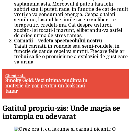
saptamana asta. Morcovul il puteti taia felii
subtiri sau il puteti rade, in functie de cat de mult
vreti sa va consumati energia. Ceapa o taiati
semiluna, lasand lacrimile sa curga liber – e
terapeutic, credeti-ma. Cat despre usturoi,
zdobiti-l si tocati-l marunt, eliberandu-va astfel
de orice urma de stres ramas.
Carnatii – vedeta spectacolului nostru
Taiati carnatii in rondele sau semi-rondele, in
functie de cat de rebel va simtiti. Fiecare felie ar
trebui sa fie o promisiune a exploziei de gust care
va urma.
Citeste si...
Smoky Gold: Vezi ultima tendinta in
materie de par pentru un look mai
tanar
Gatitul propriu-zis: Unde magia se
intampla cu adevarat