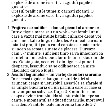
Orezul prajit cu legume si carnati picanti: O
explozie de arome care-ti va zgudui papilele
gustative!
Prajirea carnatiilor – dansul picant al aromelor
Intr-o tigaie mare sau un wok – preferabil unul
care a vazut mai multe batalii culinare decat voi
ani – incalziti o lingura de ulei. Aruncati carnatii
taiati si prajiti-i pana cand capata o crusta aurie
si incep sa scoata sunete de placere. Dureaza
cam 5-7 minute, suficient timp sa va imaginati ca
sunteti un maestru bucatar intr-un restaurant de
lux. Odata gata, scoateti-i din tigaie si puneti-i
deoparte, lasandu-i sa se odihneasca ca niste
gladiatori dupa o lupta.
Asaltul legumelor – un vartej de culori si arome
In aceeasi tigaie, adaugati restul de ulei si
aruncati ceapa si usturoiul. Lasati-le sa sfaraie si
sa umple bucataria cu un parfum care ar face si
un vampir sa saliveze. Dupa 2-3 minute, cand
ceapa devine translucida si usturoiul incepe sa
cante, e momentul sa aduceti intaririle: morcovul
si ardeii. Prajiti-le toate impreuna timp de 5-7