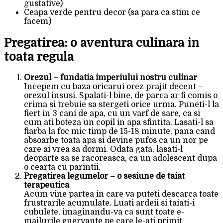
gustative)
Ceapa verde pentru decor (sa para ca stim ce
facem)
Pregatirea: o aventura culinara in
toata regula
Orezul – fundatia imperiului nostru culinar
Incepem cu baza oricarui orez prajit decent –
orezul insusi. Spalati-l bine, de parca ar fi comis o
crima si trebuie sa stergeti orice urma. Puneti-l la
fiert in 3 cani de apa, cu un varf de sare, ca si
cum ati boteza un copil in apa sfintita. Lasati-l sa
fiarba la foc mic timp de 15-18 minute, pana cand
absoarbe toata apa si devine pufos ca un nor pe
care ai vrea sa dormi. Odata gata, lasati-l
deoparte sa se racoreasca, ca un adolescent dupa
o cearta cu parintii.
Pregatirea legumelor – o sesiune de taiat
terapeutica
Acum vine partea in care va puteti descarca toate
frustrarile acumulate. Luati ardeii si taiati-i
cubulete, imaginandu-va ca sunt toate e-
mailurile enervante pe care le-ati primit