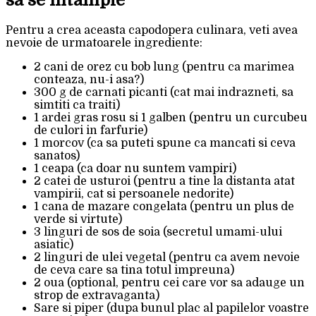
Pentru a crea aceasta capodopera culinara, veti avea
nevoie de urmatoarele ingrediente:
2 cani de orez cu bob lung (pentru ca marimea
conteaza, nu-i asa?)
300 g de carnati picanti (cat mai indrazneti, sa
simtiti ca traiti)
1 ardei gras rosu si 1 galben (pentru un curcubeu
de culori in farfurie)
1 morcov (ca sa puteti spune ca mancati si ceva
sanatos)
1 ceapa (ca doar nu suntem vampiri)
2 catei de usturoi (pentru a tine la distanta atat
vampirii, cat si persoanele nedorite)
1 cana de mazare congelata (pentru un plus de
verde si virtute)
3 linguri de sos de soia (secretul umami-ului
asiatic)
2 linguri de ulei vegetal (pentru ca avem nevoie
de ceva care sa tina totul impreuna)
2 oua (optional, pentru cei care vor sa adauge un
strop de extravaganta)
Sare si piper (dupa bunul plac al papilelor voastre