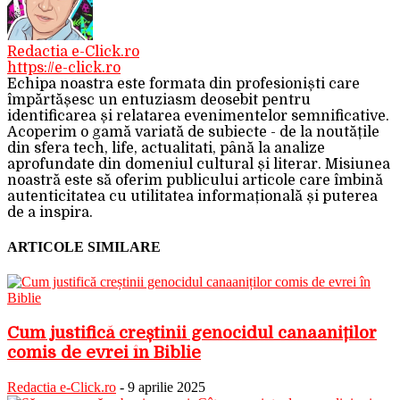
Redactia e-Click.ro
https://e-click.ro
Echipa noastra este formata din profesioniști care
împărtășesc un entuziasm deosebit pentru
identificarea și relatarea evenimentelor semnificative.
Acoperim o gamă variată de subiecte - de la noutățile
din sfera tech, life, actualitati, până la analize
aprofundate din domeniul cultural și literar. Misiunea
noastră este să oferim publicului articole care îmbină
autenticitatea cu utilitatea informațională și puterea
de a inspira.
ARTICOLE SIMILARE
Cum justifică creștinii genocidul canaaniților
comis de evrei în Biblie
Redactia e-Click.ro
-
9 aprilie 2025