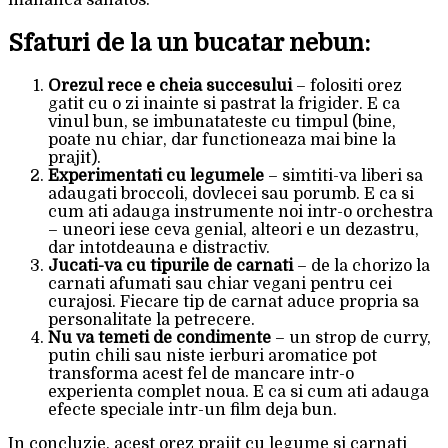
mananca sanatos.
Sfaturi de la un bucatar nebun:
Orezul rece e cheia succesului
– folositi orez
gatit cu o zi inainte si pastrat la frigider. E ca
vinul bun, se imbunatateste cu timpul (bine,
poate nu chiar, dar functioneaza mai bine la
prajit).
Experimentati cu legumele
– simtiti-va liberi sa
adaugati broccoli, dovlecei sau porumb. E ca si
cum ati adauga instrumente noi intr-o orchestra
– uneori iese ceva genial, alteori e un dezastru,
dar intotdeauna e distractiv.
Jucati-va cu tipurile de carnati
– de la chorizo la
carnati afumati sau chiar vegani pentru cei
curajosi. Fiecare tip de carnat aduce propria sa
personalitate la petrecere.
Nu va temeti de condimente
– un strop de curry,
putin chili sau niste ierburi aromatice pot
transforma acest fel de mancare intr-o
experienta complet noua. E ca si cum ati adauga
efecte speciale intr-un film deja bun.
In concluzie, acest orez prajit cu legume si carnati