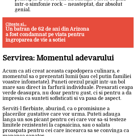
intr-o simfonie rock – neasteptat, dar absolut
genial.
Citeste si...
Un batran de 62 de ani din Arizona
a fost condamnat pe viata pentru
ingroparea de vie a sotiei
Servirea: Momentul adevarului
Acum ca ati creat aceasta capodopera culinara, e
momentul sa o prezentati lumii (sau cel putin familiei
voastre infometate). Puneti orezul prajit intr-un bol
mare sau direct in farfurii individuale. Presarati ceapa
verde deasupra, nu doar pentru gust, ci si pentru a da
impresia ca sunteti sofisticati si va pasa de aspect.
Serviti-l fierbinte, aburind, ca o promisiune a
placerilor gustative care vor urma. Puteti adauga
langa un sos picant pentru cei care vor sa-si testeze
limitele rezistentei la capsaicina, sau o salata
proaspata pentru cei care incearca sa se convinga ca