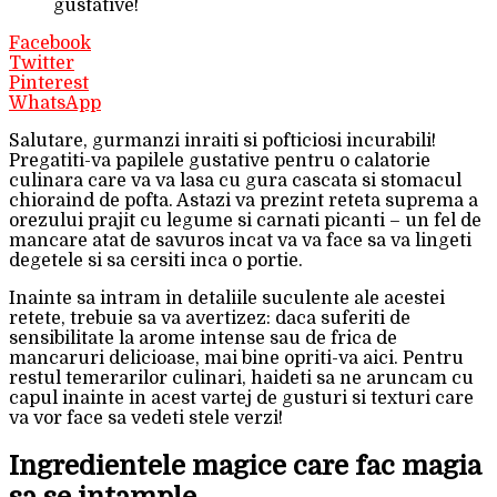
gustative!
Facebook
Twitter
Pinterest
WhatsApp
Salutare, gurmanzi inraiti si pofticiosi incurabili!
Pregatiti-va papilele gustative pentru o calatorie
culinara care va va lasa cu gura cascata si stomacul
chioraind de pofta. Astazi va prezint reteta suprema a
orezului prajit cu legume si carnati picanti – un fel de
mancare atat de savuros incat va va face sa va lingeti
degetele si sa cersiti inca o portie.
Inainte sa intram in detaliile suculente ale acestei
retete, trebuie sa va avertizez: daca suferiti de
sensibilitate la arome intense sau de frica de
mancaruri delicioase, mai bine opriti-va aici. Pentru
restul temerarilor culinari, haideti sa ne aruncam cu
capul inainte in acest vartej de gusturi si texturi care
va vor face sa vedeti stele verzi!
Ingredientele magice care fac magia
sa se intample