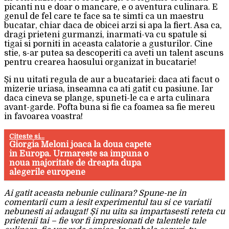
picanti nu e doar o mancare, e o aventura culinara. E
genul de fel care te face sa te simti ca un maestru
bucatar, chiar daca de obicei arzi si apa la fiert. Asa ca,
dragi prieteni gurmanzi, inarmati-va cu spatule si
tigai si porniti in aceasta calatorie a gusturilor. Cine
stie, s-ar putea sa descoperiti ca aveti un talent ascuns
pentru crearea haosului organizat in bucatarie!
Și nu uitati regula de aur a bucatariei: daca ati facut o
mizerie uriasa, inseamna ca ati gatit cu pasiune. Iar
daca cineva se plange, spuneti-le ca e arta culinara
avant-garde. Pofta buna si fie ca foamea sa fie mereu
in favoarea voastra!
Citeste si...
Giorgia Meloni joaca la doua capete
in Europa. Urmareste sa impuna o
noua majoritate de dreapta dupa
alegerile europene
Ai gatit aceasta nebunie culinara? Spune-ne in
comentarii cum a iesit experimentul tau si ce variatii
nebunesti ai adaugat! Și nu uita sa impartasesti reteta cu
prietenii tai – fie vor fi impresionati de talentele tale