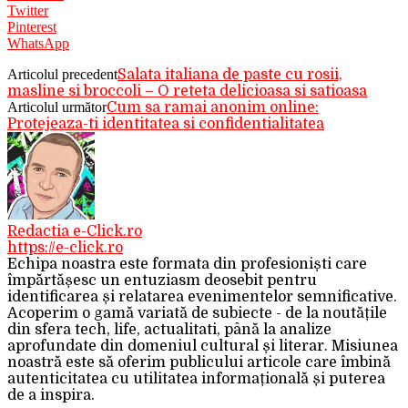
Twitter
Pinterest
WhatsApp
Articolul precedent
Salata italiana de paste cu rosii,
masline si broccoli – O reteta delicioasa si satioasa
Articolul următor
Cum sa ramai anonim online:
Protejeaza-ti identitatea si confidentialitatea
Redactia e-Click.ro
https://e-click.ro
Echipa noastra este formata din profesioniști care
împărtășesc un entuziasm deosebit pentru
identificarea și relatarea evenimentelor semnificative.
Acoperim o gamă variată de subiecte - de la noutățile
din sfera tech, life, actualitati, până la analize
aprofundate din domeniul cultural și literar. Misiunea
noastră este să oferim publicului articole care îmbină
autenticitatea cu utilitatea informațională și puterea
de a inspira.