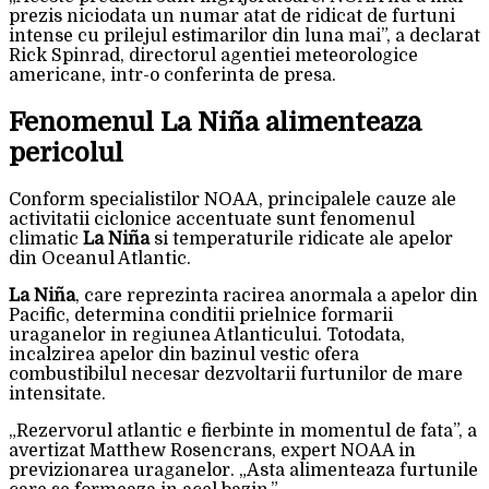
prezis niciodata un numar atat de ridicat de furtuni
intense cu prilejul estimarilor din luna mai”, a declarat
Rick Spinrad, directorul agentiei meteorologice
americane, intr-o conferinta de presa.
Fenomenul La Niña alimenteaza
pericolul
Conform specialistilor NOAA, principalele cauze ale
activitatii ciclonice accentuate sunt fenomenul
climatic
La Niña
si temperaturile ridicate ale apelor
din Oceanul Atlantic.
La Niña
, care reprezinta racirea anormala a apelor din
Pacific, determina conditii prielnice formarii
uraganelor in regiunea Atlanticului. Totodata,
incalzirea apelor din bazinul vestic ofera
combustibilul necesar dezvoltarii furtunilor de mare
intensitate.
„Rezervorul atlantic e fierbinte in momentul de fata”, a
avertizat Matthew Rosencrans, expert NOAA in
previzionarea uraganelor. „Asta alimenteaza furtunile