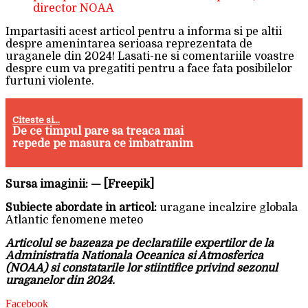
director NOAA
Impartasiti acest articol pentru a informa si pe altii
despre amenintarea serioasa reprezentata de
uraganele din 2024! Lasati-ne si comentariile voastre
despre cum va pregatiti pentru a face fata posibilelor
furtuni violente.
Citeste si...
De ce timpul pare sa treaca mai
repede pe masura ce imbatranim
Sursa imaginii: — [Freepik]
Subiecte abordate in articol:
uragane incalzire globala
Atlantic fenomene meteo
Articolul se bazeaza pe declaratiile expertilor de la
Administratia Nationala Oceanica si Atmosferica
(NOAA) si constatarile lor stiintifice privind sezonul
uraganelor din 2024.
Facebook