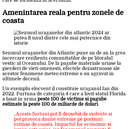
care se formeaza in acel bazin.”
Amenintarea reala pentru zonele de
coasta
Sezonul uraganelor din Atlantic pune an de an la grea
incercare rezilienta comunitatilor de pe litoralul
vestic al Oceanului. De la pagube materiale uriase la
pierderi de vieti omenesti, efectele dezastruoase ale
acestor fenomene meteo extreme s-au agravat in
ultimele decenii.
Un exemplu elocvent il constituie uraganul Ian din
2022. Furtuna de categoria 4 care a lovit statul Florida
a lasat in urma
peste 100 de victime si pagube
estimate la peste 100 de miliarde de dolari
.
„Aceste furtuni pot fi deosebit de violente si
pot provoca daune extreme pe portiuni
extinse de coasta. Impactul lor economic si