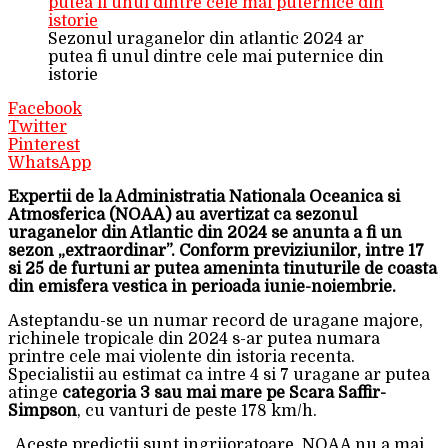
Sezonul uraganelor din atlantic 2024 ar
putea fi unul dintre cele mai puternice din
istorie
Facebook
Twitter
Pinterest
WhatsApp
Expertii de la Administratia Nationala Oceanica si
Atmosferica (NOAA) au avertizat ca sezonul
uraganelor din Atlantic din 2024 se anunta a fi un
sezon „extraordinar”. Conform previziunilor, intre 17
si 25 de furtuni ar putea ameninta tinuturile de coasta
din emisfera vestica in perioada iunie-noiembrie.
Asteptandu-se un numar record de uragane majore,
richinele tropicale din 2024 s-ar putea numara
printre cele mai violente din istoria recenta.
Specialistii au estimat ca intre 4 si 7 uragane ar putea
atinge
categoria 3 sau mai mare pe Scara Saffir-
Simpson
, cu vanturi de peste 178 km/h.
„Aceste predictii sunt ingrijoratoare. NOAA nu a mai