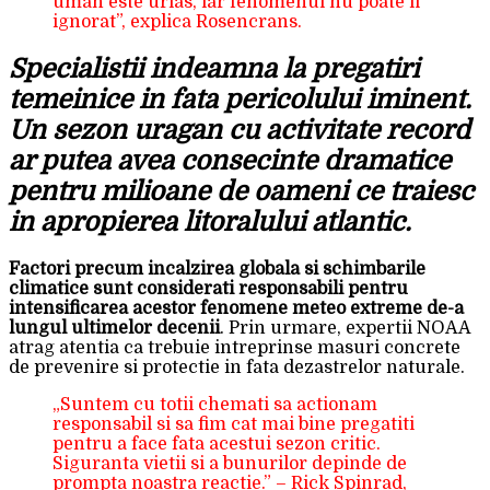
uman este urias, iar fenomenul nu poate fi
ignorat”, explica Rosencrans.
Specialistii indeamna la pregatiri
temeinice in fata pericolului iminent.
Un sezon uragan cu activitate record
ar putea avea consecinte dramatice
pentru milioane de oameni ce traiesc
in apropierea litoralului atlantic.
Factori precum incalzirea globala si schimbarile
climatice sunt considerati responsabili pentru
intensificarea acestor fenomene meteo extreme de-a
lungul ultimelor decenii
. Prin urmare, expertii NOAA
atrag atentia ca trebuie intreprinse masuri concrete
de prevenire si protectie in fata dezastrelor naturale.
„Suntem cu totii chemati sa actionam
responsabil si sa fim cat mai bine pregatiti
pentru a face fata acestui sezon critic.
Siguranta vietii si a bunurilor depinde de
prompta noastra reactie.” – Rick Spinrad,