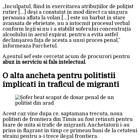
„Inculpatul, fiind in exercitarea atribuţiilor de poliţist
rutier […] deşi a constatat in mod direct ca singura
persoana aflata la volan […] este un barbat in stare
avansata de ebrietate, nu a intocmit procesul verbal
conform legii si nu i-a stabilit soferului concentraţia
alcoolului in aerul expirat, pentru a evita astfel
declanşarea faţa de acesta a unui proces penal,”
informeaza Parchetul.
Agentul sef este cercetat acum de procurori pentru
abuz in serviciu si fals intelectual
.
O alta ancheta pentru politistii
implicati in traficul de migranti
Acest caz vine dupa ce, saptamana trecuta, noua
politisti de frontiera din Timis au fost retinuti pentru
luare de mita si trafic de migranti. Anchetatorii i-au
prins in flagrant in timp ce primeau bani de la cetateni
straini pentru a-i trece ilegal frontiera.