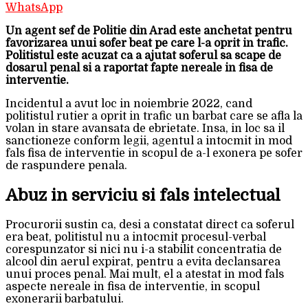
WhatsApp
Un agent sef de Politie din Arad este anchetat pentru
favorizarea unui sofer beat pe care l-a oprit in trafic.
Politistul este acuzat ca a ajutat soferul sa scape de
dosarul penal si a raportat fapte nereale in fisa de
interventie.
Incidentul a avut loc in noiembrie 2022, cand
politistul rutier a oprit in trafic un barbat care se afla la
volan in stare avansata de ebrietate. Insa, in loc sa il
sanctioneze conform legii, agentul a intocmit in mod
fals fisa de interventie in scopul de a-l exonera pe sofer
de raspundere penala.
Abuz in serviciu si fals intelectual
Procurorii sustin ca, desi a constatat direct ca soferul
era beat, politistul nu a intocmit procesul-verbal
corespunzator si nici nu i-a stabilit concentratia de
alcool din aerul expirat, pentru a evita declansarea
unui proces penal. Mai mult, el a atestat in mod fals
aspecte nereale in fisa de interventie, in scopul
exonerarii barbatului.