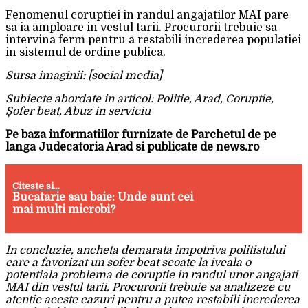
Fenomenul coruptiei in randul angajatilor MAI pare
sa ia amploare in vestul tarii. Procurorii trebuie sa
intervina ferm pentru a restabili increderea populatiei
in sistemul de ordine publica.
Sursa imaginii: [social media]
Subiecte abordate in articol: Politie, Arad, Coruptie,
Șofer beat, Abuz in serviciu
Pe baza informatiilor furnizate de Parchetul de pe
langa Judecatoria Arad si publicate de news.ro
Citeste si...
Bucatarie sau baie: Unde sunt cei
mai multi microbi?
In concluzie, ancheta demarata impotriva politistului
care a favorizat un sofer beat scoate la iveala o
potentiala problema de coruptie in randul unor angajati
MAI din vestul tarii. Procurorii trebuie sa analizeze cu
atentie aceste cazuri pentru a putea restabili increderea