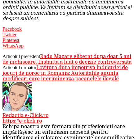
populatiei in autoritatile insarcinate cu mentinerea
ordinii publice. Va invitam sa distribuiti acest articol si
sa lasati un comentariu cu parerea dumneavoastra
despre subiect.
Facebook
Twitter
Pinterest
WhatsApp
Articolul precedent
Radu Mazare eliberat dupa doar 5 ani
de inchisoare. Instanta a luat o decizie controversata
Articolul următor
Lovitura dura impotriva industriei de
jocuri de noroc in Romania: Autoritatile anunta
modificari care incrimineaza pacanelele ilegale
Redactia e-Click.ro
https://e-click.ro
Echipa noastra este formata din profesioniști care
împărtășesc un entuziasm deosebit pentru
identificarea și relatarea evenimentelor semnificative.