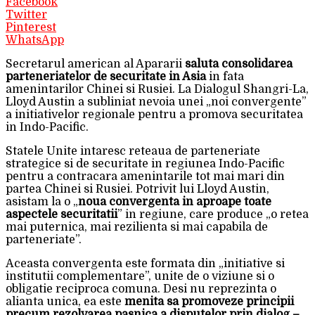
Facebook
Twitter
Pinterest
WhatsApp
Secretarul american al Apararii
saluta consolidarea
parteneriatelor de securitate in Asia
in fata
amenintarilor Chinei si Rusiei. La Dialogul Shangri-La,
Lloyd Austin a subliniat nevoia unei „noi convergente”
a initiativelor regionale pentru a promova securitatea
in Indo-Pacific.
Statele Unite intaresc reteaua de parteneriate
strategice si de securitate in regiunea Indo-Pacific
pentru a contracara amenintarile tot mai mari din
partea Chinei si Rusiei. Potrivit lui Lloyd Austin,
asistam la o „
noua convergenta in aproape toate
aspectele securitatii
” in regiune, care produce „o retea
mai puternica, mai rezilienta si mai capabila de
parteneriate”.
Aceasta convergenta este formata din „initiative si
institutii complementare”, unite de o viziune si o
obligatie reciproca comuna. Desi nu reprezinta o
alianta unica, ea este
menita sa promoveze principii
precum rezolvarea pasnica a disputelor prin dialog –