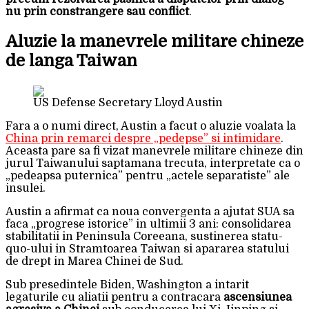
nu prin constrangere sau conflict
.
Aluzie la manevrele militare chineze
de langa Taiwan
US Defense Secretary Lloyd Austin
Fara a o numi direct, Austin a facut o aluzie voalata la
China prin remarci despre „pedepse” si intimidare
.
Aceasta pare sa fi vizat manevrele militare chineze din
jurul Taiwanului saptamana trecuta, interpretate ca o
„pedeapsa puternica” pentru „actele separatiste” ale
insulei.
Austin a afirmat ca noua convergenta a ajutat SUA sa
faca „progrese istorice” in ultimii 3 ani: consolidarea
stabilitatii in Peninsula Coreeana, sustinerea statu-
quo-ului in Stramtoarea Taiwan si apararea statului
de drept in Marea Chinei de Sud.
Sub presedintele Biden, Washington a intarit
legaturile cu aliatii pentru a contracara
ascensiunea