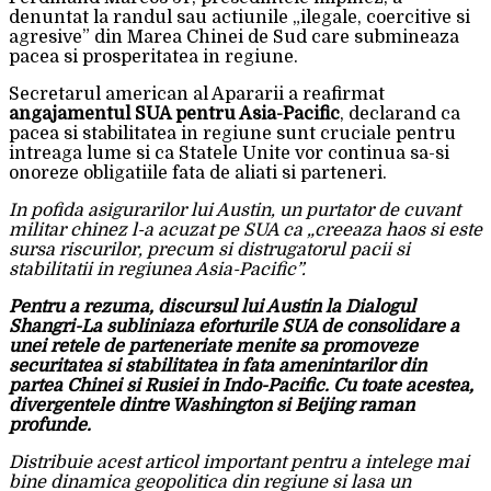
denuntat la randul sau actiunile „ilegale, coercitive si
agresive” din Marea Chinei de Sud care submineaza
pacea si prosperitatea in regiune.
Secretarul american al Apararii a reafirmat
angajamentul SUA pentru Asia-Pacific
, declarand ca
pacea si stabilitatea in regiune sunt cruciale pentru
intreaga lume si ca Statele Unite vor continua sa-si
onoreze obligatiile fata de aliati si parteneri.
In pofida asigurarilor lui Austin, un purtator de cuvant
militar chinez l-a acuzat pe SUA ca „creeaza haos si este
sursa riscurilor, precum si distrugatorul pacii si
stabilitatii in regiunea Asia-Pacific”.
Pentru a rezuma, discursul lui Austin la Dialogul
Shangri-La subliniaza eforturile SUA de consolidare a
unei retele de parteneriate menite sa promoveze
securitatea si stabilitatea in fata amenintarilor din
partea Chinei si Rusiei in Indo-Pacific. Cu toate acestea,
divergentele dintre Washington si Beijing raman
profunde.
Distribuie acest articol important pentru a intelege mai
bine dinamica geopolitica din regiune si lasa un