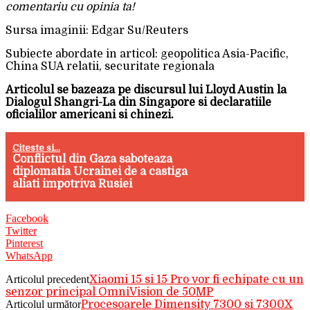
comentariu cu opinia ta!
Sursa imaginii: Edgar Su/Reuters
Subiecte abordate in articol: geopolitica Asia-Pacific,
China SUA relatii, securitate regionala
Articolul se bazeaza pe discursul lui Lloyd Austin la
Dialogul Shangri-La din Singapore si declaratiile
oficialilor americani si chinezi.
Citeste si...
Conflictul din Gaza saboteaza
diplomatia Ucrainei de a castiga
aliati impotriva Rusiei
Facebook
Twitter
Pinterest
WhatsApp
Articolul precedent
Xiaomi 15 si 15 Pro vor fi echipate cu un
senzor principal OmniVision de 50MP
Articolul următor
Procesoarele Dimensity 7300 si 7300X