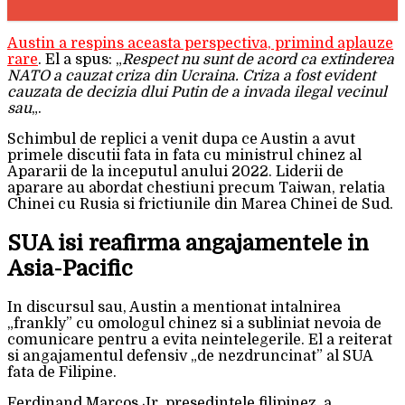
Austin a respins aceasta perspectiva, primind aplauze
rare
. El a spus: „
Respect nu sunt de acord ca extinderea
NATO a cauzat criza din Ucraina. Criza a fost evident
cauzata de decizia dlui Putin de a invada ilegal vecinul
sau
„.
Schimbul de replici a venit dupa ce Austin a avut
primele discutii fata in fata cu ministrul chinez al
Apararii de la inceputul anului 2022. Liderii de
aparare au abordat chestiuni precum Taiwan, relatia
Chinei cu Rusia si frictiunile din Marea Chinei de Sud.
SUA isi reafirma angajamentele in
Asia-Pacific
In discursul sau, Austin a mentionat intalnirea
„frankly” cu omologul chinez si a subliniat nevoia de
comunicare pentru a evita neintelegerile. El a reiterat
si angajamentul defensiv „de nezdruncinat” al SUA
fata de Filipine.
Ferdinand Marcos Jr, presedintele filipinez, a