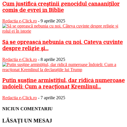
Cum justifică creștinii genocidul canaaniților
comis de evrei în Biblie
Redactia e-Click.ro
-
9 aprilie 2025
Să se oprească nebunia cu noi. Câteva cuvinte
despre religie și...
Redactia e-Click.ro
-
8 aprilie 2025
Putin susține armistițiul, dar ridică numeroase
îndoieli: Cum a reacționat Kremlinul...
Redactia e-Click.ro
-
7 aprilie 2025
NICIUN COMENTARIU
LĂSAȚI UN MESAJ