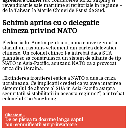
agresiva a Chinei
sub conducerea lui Xi Jinping si
revendicarile sale maritime si teritoriale in regiune –
de la Taiwan la Marile Chinei de Est si de Sud.
Schimb aprins cu o delegatie
chineza privind NATO
Pledoaria lui Austin pentru o „noua convergenta” a
starnit un raspuns vehement din partea delegatiei
chineze. Un colonel chinez l-a intrebat daca SUA
planuiesc sa construiasca un sistem de aliante de tip
NATO in Asia-Pacific, acuzand NATO ca a provocat
criza din Ucraina.
„Extinderea frontierei estice a NATO a dus la criza
ucraineana. Ce implicatii credeti ca va avea intarirea
sistemului de aliante al SUA in Asia-Pacific asupra
securitatii si stabilitatii in aceasta regiune?”, a intrebat
colonelul Cao Yanzhong.
Citeste si...
De ce pisica ta doarme langa capul
tau: semnificatii surprinzatoare