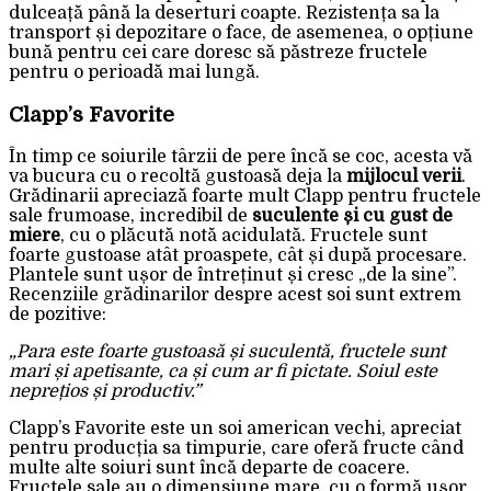
dulceață până la deserturi coapte. Rezistența sa la
transport și depozitare o face, de asemenea, o opțiune
bună pentru cei care doresc să păstreze fructele
pentru o perioadă mai lungă.
Clapp’s Favorite
În timp ce soiurile târzii de pere încă se coc, acesta vă
va bucura cu o recoltă gustoasă deja la
mijlocul verii
.
Grădinarii apreciază foarte mult Clapp pentru fructele
sale frumoase, incredibil de
suculente și cu gust de
miere
, cu o plăcută notă acidulată. Fructele sunt
foarte gustoase atât proaspete, cât și după procesare.
Plantele sunt ușor de întreținut și cresc „de la sine”.
Recenziile grădinarilor despre acest soi sunt extrem
de pozitive:
„Para este foarte gustoasă și suculentă, fructele sunt
mari și apetisante, ca și cum ar fi pictate. Soiul este
neprețios și productiv.”
Clapp’s Favorite este un soi american vechi, apreciat
pentru producția sa timpurie, care oferă fructe când
multe alte soiuri sunt încă departe de coacere.
Fructele sale au o dimensiune mare, cu o formă ușor