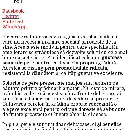
boli
Facebook
Twitter
Pinterest
WhatsApp
Fiecare grădinar visează să găsească planta ideală
care nu necesită îngrijire specială și rodește de la
sine. Acesta este motivul pentru care specialiștii în
ameliorare se străduiesc să dezvolte soiuri cu cele mai
bune caracteristici. Am identificat cele mai
gustoase
soiuri de pere
pentru cultivare în propria grădină.
Acestea se disting prin
productivitate ridicată
,
rezistență la dăunători și calități gustative excelente.
Soiurile de pere prezentate mai jos sunt extrem de
căutate printre grădinarii amatori. Nu este de mirare,
având în vedere că acestea oferă fructe delicioase și
sunt foarte fiabile din punct de vedere al producției.
Cultivarea perelor în grădina proprie reprezintă o
alegere excelentă pentru oricine dorește să se bucure
de fructe proaspete cultivate chiar la ei acasă.
În plus, perele sunt nu doar delicioase, ci și benefice
pentru sănătate, fiind bogate în vitamine, minerale și