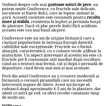
Vorbind despre cele mai
gustoase soiuri de pere
, nu
putem omite Conference, cu fructele sale delicate,
suculente și foarte dulci, care se topesc instant în
gură. Această varietate este renumită pentru
recolta
mare și stabilă
, rezistența la îngheț și perioada lungă
de păstrare. Dacă vă plac perele dulci fără aciditate,
aceasta este cea mai bună alegere.
Conference este un soi de origine britanică care a
câștigat popularitate în întreaga Europă datorită
calităților sale excepționale. Fructele au o formă
alungită, caracteristică, cu o culoare verde-gălbuie la
maturitate. Un aspect interesant al acestui soi este că
fructele pot fi consumate atât imediat după recoltare,
când au o textură mai fermă, cât și după o perioadă de
depozitare, când devin mai moi și mai aromate.
Perii din soiul Conference au o creștere moderată și
formează o coroană piramidală care nu necesită
intervenții majore de tăiere. Acest soi începe să
rodească după aproximativ 4-5 ani de la plantare, dar
odată ce intră pe rod, va oferi recolte constante timp
de mulți ani.