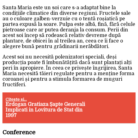
Santa Maria este un soi care s-a adaptat bine la
condițiile climatice din diverse regiuni. Fructele sale
au o culoare galben-verzuie cu o tentă roșiatică pe
partea expusă la soare. Pulpa este albă, fină, fără celule
pietroase care ar putea deranja la consum. Perii din
acest soi încep să rodească relativ devreme după
plantare, de obicei în al treilea an, ceea ce îi face o
alegere bună pentru grădinarii nerăbdători.
Acest soi nu necesită polenizatori speciali, deși
producția poate fi îmbunătățită dacă sunt plantați alți
peri în apropiere. În ceea ce privește îngrijirea, Santa
Maria necesită tăieri regulate pentru a menține forma
coroanei și pentru a stimula formarea de muguri
fructiferi.
Citeste si...
Erdogan Gratiaza Șapte Generali
Implicati in Lovitura de Stat din
1997
Conference