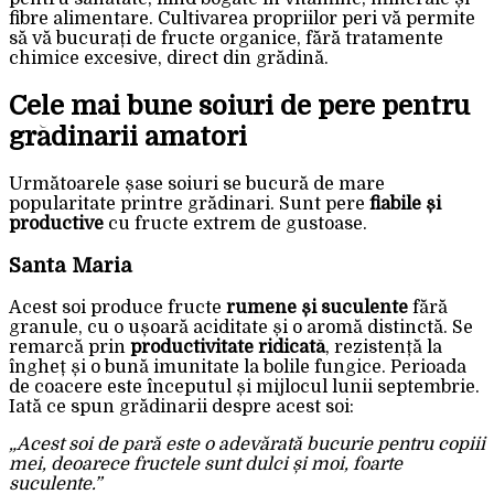
fibre alimentare. Cultivarea propriilor peri vă permite
să vă bucurați de fructe organice, fără tratamente
chimice excesive, direct din grădină.
Cele mai bune soiuri de pere pentru
grădinarii amatori
Următoarele șase soiuri se bucură de mare
popularitate printre grădinari. Sunt pere
fiabile și
productive
cu fructe extrem de gustoase.
Santa Maria
Acest soi produce fructe
rumene și suculente
fără
granule, cu o ușoară aciditate și o aromă distinctă. Se
remarcă prin
productivitate ridicată
, rezistență la
îngheț și o bună imunitate la bolile fungice. Perioada
de coacere este începutul și mijlocul lunii septembrie.
Iată ce spun grădinarii despre acest soi:
„Acest soi de pară este o adevărată bucurie pentru copiii
mei, deoarece fructele sunt dulci și moi, foarte
suculente.”