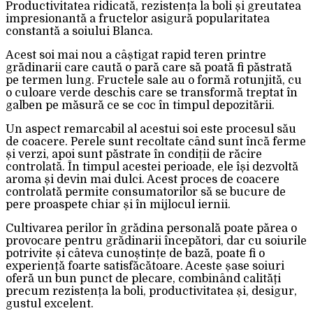
Productivitatea ridicată, rezistența la boli și greutatea
impresionantă a fructelor asigură popularitatea
constantă a soiului Blanca.
Acest soi mai nou a câștigat rapid teren printre
grădinarii care caută o pară care să poată fi păstrată
pe termen lung. Fructele sale au o formă rotunjită, cu
o culoare verde deschis care se transformă treptat în
galben pe măsură ce se coc în timpul depozitării.
Un aspect remarcabil al acestui soi este procesul său
de coacere. Perele sunt recoltate când sunt încă ferme
și verzi, apoi sunt păstrate în condiții de răcire
controlată. În timpul acestei perioade, ele își dezvoltă
aroma și devin mai dulci. Acest proces de coacere
controlată permite consumatorilor să se bucure de
pere proaspete chiar și în mijlocul iernii.
Cultivarea perilor în grădina personală poate părea o
provocare pentru grădinarii începători, dar cu soiurile
potrivite și câteva cunoștințe de bază, poate fi o
experiență foarte satisfăcătoare. Aceste șase soiuri
oferă un bun punct de plecare, combinând calități
precum rezistența la boli, productivitatea și, desigur,
gustul excelent.