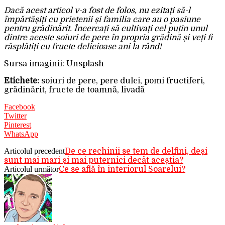
Dacă acest articol v-a fost de folos, nu ezitați să-l
împărtășiți cu prietenii și familia care au o pasiune
pentru grădinărit. Încercați să cultivați cel puțin unul
dintre aceste soiuri de pere în propria grădină și veți fi
răsplătiți cu fructe delicioase ani la rând!
Sursa imaginii: Unsplash
Etichete:
soiuri de pere, pere dulci, pomi fructiferi,
grădinărit, fructe de toamnă, livadă
Facebook
Twitter
Pinterest
WhatsApp
Articolul precedent
De ce rechinii se tem de delfini, deși
sunt mai mari și mai puternici decât aceștia?
Articolul următor
Ce se află în interiorul Soarelui?