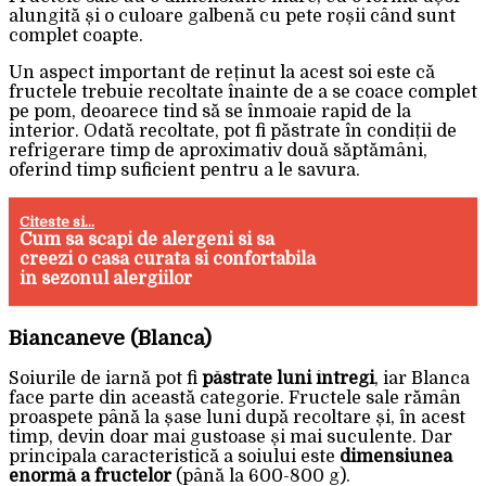
alungită și o culoare galbenă cu pete roșii când sunt
complet coapte.
Un aspect important de reținut la acest soi este că
fructele trebuie recoltate înainte de a se coace complet
pe pom, deoarece tind să se înmoaie rapid de la
interior. Odată recoltate, pot fi păstrate în condiții de
refrigerare timp de aproximativ două săptămâni,
oferind timp suficient pentru a le savura.
Citeste si...
Cum sa scapi de alergeni si sa
creezi o casa curata si confortabila
in sezonul alergiilor
Biancaneve (Blanca)
Soiurile de iarnă pot fi
păstrate luni întregi
, iar Blanca
face parte din această categorie. Fructele sale rămân
proaspete până la șase luni după recoltare și, în acest
timp, devin doar mai gustoase și mai suculente. Dar
principala caracteristică a soiului este
dimensiunea
enormă a fructelor
(până la 600-800 g).