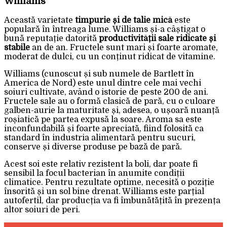
Williams
Această varietate
timpurie și de talie mică
este
populară în întreaga lume. Williams și-a câștigat o
bună reputație datorită
productivității sale ridicate și
stabile
an de an. Fructele sunt mari și foarte aromate,
moderat de dulci, cu un conținut ridicat de vitamine.
Williams (cunoscut și sub numele de Bartlett în
America de Nord) este unul dintre cele mai vechi
soiuri cultivate, având o istorie de peste 200 de ani.
Fructele sale au o formă clasică de pară, cu o culoare
galben-aurie la maturitate și, adesea, o ușoară nuanță
roșiatică pe partea expusă la soare. Aroma sa este
inconfundabilă și foarte apreciată, fiind folosită ca
standard în industria alimentară pentru sucuri,
conserve și diverse produse pe bază de pară.
Acest soi este relativ rezistent la boli, dar poate fi
sensibil la focul bacterian în anumite condiții
climatice. Pentru rezultate optime, necesită o poziție
însorită și un sol bine drenat. Williams este parțial
autofertil, dar producția va fi îmbunătățită în prezența
altor soiuri de peri.