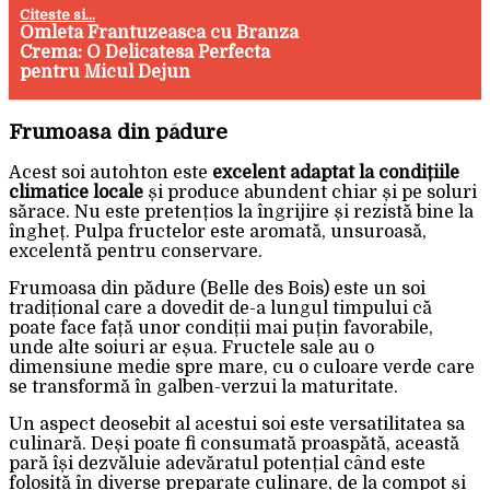
Citeste si...
Omleta Frantuzeasca cu Branza
Crema: O Delicatesa Perfecta
pentru Micul Dejun
Frumoasa din pădure
Acest soi autohton este
excelent adaptat la condițiile
climatice locale
și produce abundent chiar și pe soluri
sărace. Nu este pretențios la îngrijire și rezistă bine la
îngheț. Pulpa fructelor este aromată, unsuroasă,
excelentă pentru conservare.
Frumoasa din pădure (Belle des Bois) este un soi
tradițional care a dovedit de-a lungul timpului că
poate face față unor condiții mai puțin favorabile,
unde alte soiuri ar eșua. Fructele sale au o
dimensiune medie spre mare, cu o culoare verde care
se transformă în galben-verzui la maturitate.
Un aspect deosebit al acestui soi este versatilitatea sa
culinară. Deși poate fi consumată proaspătă, această
pară își dezvăluie adevăratul potențial când este
folosită în diverse preparate culinare, de la compot și