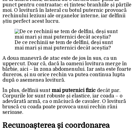
punct pentru contraatac: ei țintesc branhiile și părțile
moi. O lovitură în lateral cu botul puternic provoacă
rechinului leziuni ale organelor interne, iar delfinii
știu perfect acest lucru.
De ce rechinii se tem de delfini, deși sunt
mai mari și mai puternici decât aceștia?
A doua manevră de atac este de jos în sus, ca un
uppercut. Doar că, dacă la oameni lovitura merge în
bărbie, aici – în zona abdomenului. Iar asta este foarte
dureros, și nu orice rechin va putea continua lupta
după o asemenea lovitură.
În plus, delfinii sunt
mai puternici fizic
decât par.
Corpurile lor sunt robuste și elastice, iar coada – o
adevărată armă, ca o măciucă de cavaler. O lovitură
bruscă cu coada poate provoca unui rechin răni
serioase.
Recunoașterea și coordonarea