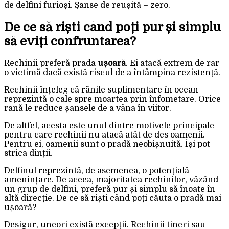
de delfini furioși. Șanse de reușită – zero.
De ce să riști când poți pur și simplu
să eviți confruntarea?
Rechinii preferă prada
ușoară
. Ei atacă extrem de rar
o victimă dacă există riscul de a întâmpina rezistență.
Rechinii înțeleg că rănile suplimentare în ocean
reprezintă o cale spre moartea prin înfometare. Orice
rană le reduce șansele de a vâna în viitor.
De altfel, acesta este unul dintre motivele principale
pentru care rechinii nu atacă atât de des oamenii.
Pentru ei, oamenii sunt o pradă neobișnuită. Își pot
strica dinții.
Delfinul reprezintă, de asemenea, o potențială
amenințare. De aceea, majoritatea rechinilor, văzând
un grup de delfini, preferă pur și simplu să înoate în
altă direcție. De ce să riști când poți căuta o pradă mai
ușoară?
Desigur, uneori există excepții. Rechinii tineri sau