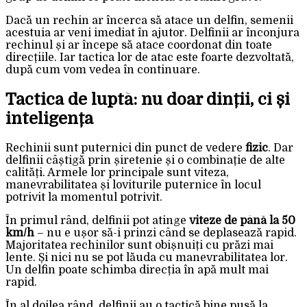
Dacă un rechin ar încerca să atace un delfin, semenii
acestuia ar veni imediat în ajutor. Delfinii ar înconjura
rechinul și ar începe să atace coordonat din toate
direcțiile. Iar tactica lor de atac este foarte dezvoltată,
după cum vom vedea în continuare.
Tactica de luptă: nu doar dinții, ci și
inteligența
Rechinii sunt puternici din punct de vedere
fizic
. Dar
delfinii câștigă prin șiretenie și o combinație de alte
calități. Armele lor principale sunt viteza,
manevrabilitatea și loviturile puternice în locul
potrivit la momentul potrivit.
În primul rând, delfinii pot atinge
viteze de până la 50
km/h
– nu e ușor să-i prinzi când se deplasează rapid.
Majoritatea rechinilor sunt obișnuiți cu prăzi mai
lente. Și nici nu se pot lăuda cu manevrabilitatea lor.
Un delfin poate schimba direcția în apă mult mai
rapid.
În al doilea rând, delfinii au o tactică bine pusă la