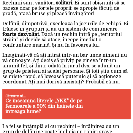
Rechinii sunt vânători
solitari
. Ei sunt obișnuiți să se
bazeze doar pe forțele proprii: se apropie tăcuți de
pradă, atacă brusc și pleacă învingători.
Delfinii, dimpotrivă, excelează la jocurile de echipă. Ei
trăiesc în grupuri și au un sistem de comunicare
foarte dezvoltat
. Dacă un rechin intră pe „teritoriul
străin” și decide să atace, începe imediat o
confruntare marină. Și nu în favoarea lui.
Imaginați-vă că ați intrat într-un bar unde nimeni nu
vă cunoaște. Ați decis să priviți pe cineva într-un
anumit fel, și dintr-odată în jurul dvs. se adună un
grup de prieteni ai acelei persoane. Și toți știu cum să
se miște rapid, să lovească puternic și să acționeze
coordonat. Ați mai dori să insistați? Probabil că nu.
Citeste si...
Ce înseamnă literele „YKK" de pe
fermoarele a 90% din hainele din
întreaga lume?
La fel se întâmplă și cu rechinii – întâlnirea cu un
grup de delfini se poate încheia cu răniri grave.