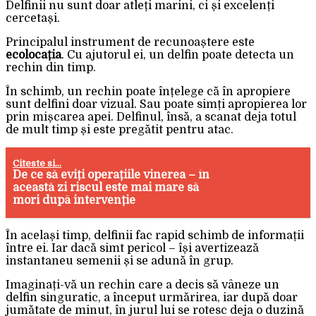
Delfinii nu sunt doar atleți marini, ci și excelenți
cercetași.
Principalul instrument de recunoaștere este
ecolocația
. Cu ajutorul ei, un delfin poate detecta un
rechin din timp.
În schimb, un rechin poate înțelege că în apropiere
sunt delfini doar vizual. Sau poate simți apropierea lor
prin mișcarea apei. Delfinul, însă, a scanat deja totul
de mult timp și este pregătit pentru atac.
Citeste si...
De ce să eviți operațiile vinerea – în
această zi riscul este mai mare să
mori după intervenție
În același timp, delfinii fac rapid schimb de informații
între ei. Iar dacă simt pericol – își avertizează
instantaneu semenii și se adună în grup.
Imaginați-vă un rechin care a decis să vâneze un
delfin singuratic, a început urmărirea, iar după doar
jumătate de minut, în jurul lui se rotesc deja o duzină