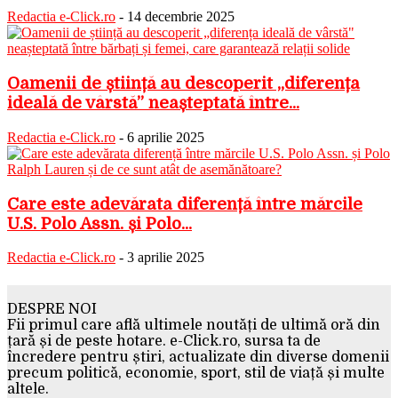
Redactia e-Click.ro
-
14 decembrie 2025
Oamenii de știință au descoperit „diferența
ideală de vârstă” neașteptată între...
Redactia e-Click.ro
-
6 aprilie 2025
Care este adevărata diferență între mărcile
U.S. Polo Assn. și Polo...
Redactia e-Click.ro
-
3 aprilie 2025
DESPRE NOI
Fii primul care află ultimele noutăți de ultimă oră din
țară și de peste hotare. e-Click.ro, sursa ta de
încredere pentru știri, actualizate din diverse domenii
precum politică, economie, sport, stil de viață și multe
altele.