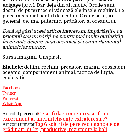
ucigașe
(orci). Dar deja din alt motiv. Orcile sunt
destul de puternice și vânează ele însele rechinii. Le
place în special ficatul de rechin. Orcile sunt, în
general, cei mai puternici prădători ai oceanului.
Dacă ați găsit acest articol interesant, împărtășiți-l cu
prietenii sau urmăriți-ne pentru mai multe curiozități
fascinante despre viața oceanică și comportamentul
animalelor marine.
Sursa imaginii: Unsplash
Etichete:
delfini, rechini, predatori marini, ecosistem
oceanic, comportament animal, tactica de lupta,
ecolocatie
Facebook
Twitter
Pinterest
WhatsApp
Articolul precedent
Ce-ar fi dacă omenirea ar fi un
experiment al unei inteligențe extraterestre?
Articolul următor
Top 6 soiuri de pere recomandate de
grădinari: dulci, productive, rezistente la boli