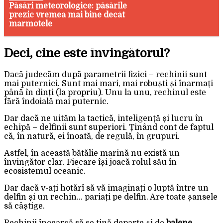
Păsări meteorologice: păsările
prezic vremea mai bine decât
marmotele
Deci, cine este învingătorul?
Dacă judecăm după parametrii fizici – rechinii sunt
mai puternici. Sunt mai mari, mai robuști și înarmați
până în dinți (la propriu). Unu la unu, rechinul este
fără îndoială mai puternic.
Dar dacă ne uităm la tactică, inteligență și lucru în
echipă – delfinii sunt superiori. Ținând cont de faptul
că, în natură, ei înoată, de regulă, în grupuri.
Astfel, în această bătălie marină nu există un
învingător clar. Fiecare își joacă rolul său în
ecosistemul oceanic.
Dar dacă v-ați hotărî să vă imaginați o luptă între un
delfin și un rechin… pariați pe delfin. Are toate șansele
să câștige.
Rechinii încearcă să se țină departe și de
balene