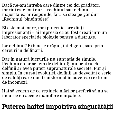
Dacă ne-am întreba care dintre cei doi prădători
marini este mai dur – rechinul sau delfinul –
majoritatea ar răspunde, fără să stea pe gânduri:
„Rechinul, bineînțeles!”
El este mai mare, mai puternic, are dinți
impresionanți – ai impresia că au fost creați într-un
laborator special de biologie pentru a distruge.
Iar delfinul? Ei bine, e drăguț, inteligent, sare prin
cercuri în delfinarii.
Dar în natură lucrurile nu sunt atât de simple.
Rechinii chiar se tem de delfini. Și nu pentru că
delfinii ar avea puteri supranaturale secrete. Pur și
simplu, în cursul evoluției, delfinii au dezvoltat o serie
de calități care i-au transformat în adversari extrem
de incomozi.
Hai să vedem de ce reginele mărilor preferă să nu se
încurce cu aceste mamifere simpatice.
Puterea haitei împotriva singurătății