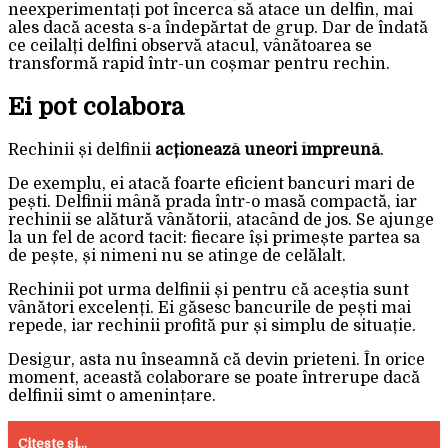
neexperimentați pot încerca să atace un delfin, mai
ales dacă acesta s-a îndepărtat de grup. Dar de îndată
ce ceilalți delfini observă atacul, vânătoarea se
transformă rapid într-un coșmar pentru rechin.
Ei pot colabora
Rechinii și delfinii
acționează uneori împreună
.
De exemplu, ei atacă foarte eficient bancuri mari de
pești. Delfinii mână prada într-o masă compactă, iar
rechinii se alătură vânătorii, atacând de jos. Se ajunge
la un fel de acord tacit: fiecare își primește partea sa
de pește, și nimeni nu se atinge de celălalt.
Rechinii pot urma delfinii și pentru că aceștia sunt
vânători excelenți. Ei găsesc bancurile de pești mai
repede, iar rechinii profită pur și simplu de situație.
Desigur, asta nu înseamnă că devin prieteni. În orice
moment, această colaborare se poate întrerupe dacă
delfinii simt o amenințare.
Citeste si...