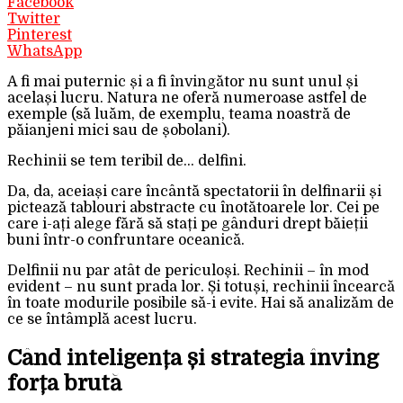
Facebook
Twitter
Pinterest
WhatsApp
A fi mai puternic și a fi învingător nu sunt unul și
același lucru. Natura ne oferă numeroase astfel de
exemple (să luăm, de exemplu, teama noastră de
păianjeni mici sau de șobolani).
Rechinii se tem teribil de… delfini.
Da, da, aceiași care încântă spectatorii în delfinarii și
pictează tablouri abstracte cu înotătoarele lor. Cei pe
care i-ați alege fără să stați pe gânduri drept băieții
buni într-o confruntare oceanică.
Delfinii nu par atât de periculoși. Rechinii – în mod
evident – nu sunt prada lor. Și totuși, rechinii încearcă
în toate modurile posibile să-i evite. Hai să analizăm de
ce se întâmplă acest lucru.
Când inteligența și strategia înving
forța brută