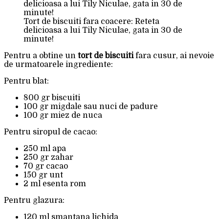
Tort de biscuiti fara coacere: Reteta
delicioasa a lui Tily Niculae, gata in 30 de
minute!
Pentru a obtine un
tort de biscuiti
fara cusur, ai nevoie
de urmatoarele ingrediente:
Pentru blat:
800 gr biscuiti
100 gr migdale sau nuci de padure
100 gr miez de nuca
Pentru siropul de cacao:
250 ml apa
250 gr zahar
70 gr cacao
150 gr unt
2 ml esenta rom
Pentru glazura:
120 ml smantana lichida