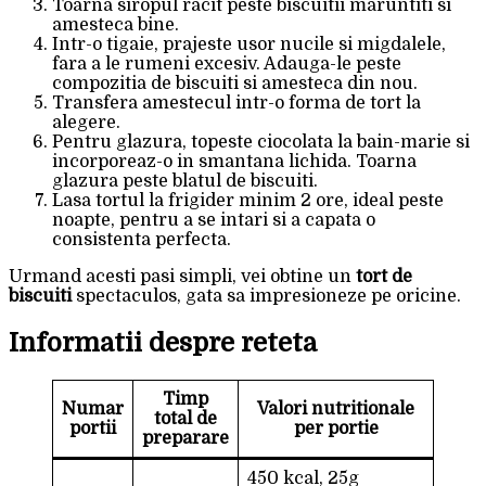
Toarna siropul racit peste biscuitii maruntiti si
amesteca bine.
Intr-o tigaie, prajeste usor nucile si migdalele,
fara a le rumeni excesiv. Adauga-le peste
compozitia de biscuiti si amesteca din nou.
Transfera amestecul intr-o forma de tort la
alegere.
Pentru glazura, topeste ciocolata la bain-marie si
incorporeaz-o in smantana lichida. Toarna
glazura peste blatul de biscuiti.
Lasa tortul la frigider minim 2 ore, ideal peste
noapte, pentru a se intari si a capata o
consistenta perfecta.
Urmand acesti pasi simpli, vei obtine un
tort de
biscuiti
spectaculos, gata sa impresioneze pe oricine.
Informatii despre reteta
Timp
Numar
Valori nutritionale
total de
portii
per portie
preparare
450 kcal, 25g