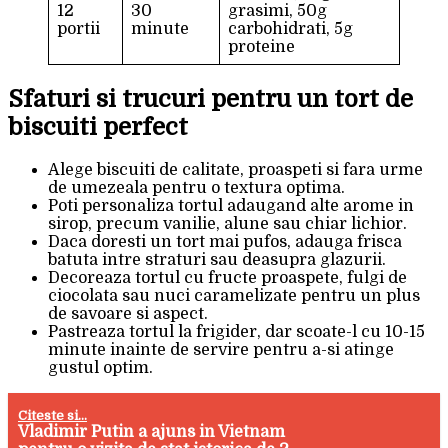
12
30
grasimi, 50g
portii
minute
carbohidrati, 5g
proteine
Sfaturi si trucuri pentru un tort de
biscuiti perfect
Alege biscuiti de calitate, proaspeti si fara urme
de umezeala pentru o textura optima.
Poti personaliza tortul adaugand alte arome in
sirop, precum vanilie, alune sau chiar lichior.
Daca doresti un tort mai pufos, adauga frisca
batuta intre straturi sau deasupra glazurii.
Decoreaza tortul cu fructe proaspete, fulgi de
ciocolata sau nuci caramelizate pentru un plus
de savoare si aspect.
Pastreaza tortul la frigider, dar scoate-l cu 10-15
minute inainte de servire pentru a-si atinge
gustul optim.
Citeste si...
Vladimir Putin a ajuns in Vietnam