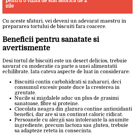
pentru o vizita de stat istorica de 2
zile
Cu aceste sfaturi, vei deveni un adevarat maestru in
prepararea tortului de biscuiti fara coacere.
Beneficii pentru sanatate si
avertismente
Desi tortul de biscuiti este un desert delicios, trebuie
savurat cu moderatie ca parte a unei alimentatii
echilibrate. Iata cateva aspecte de luat in considerare:
Biscuitii contin carbohidrati si zaharuri, deci
consumul excesiv poate duce la cresterea in
greutate.
Nucile si migdalele aduc un plus de grasimi
sanatoase, fibre si proteine.
Ciocolata neagra din glazura contine antioxidanti
benefici, dar are si un continut caloric ridicat.
Persoanele cu alergii sau intolerante la anumite
ingrediente, precum lactoza sau gluten, trebuie
sa adapteze reteta in consecinta.