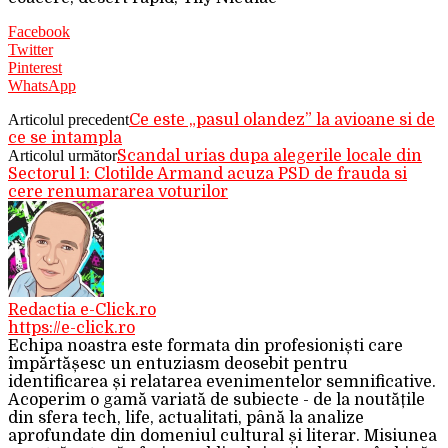
Facebook
Twitter
Pinterest
WhatsApp
Articolul precedent
Ce este „pasul olandez” la avioane si de
ce se intampla
Articolul următor
Scandal urias dupa alegerile locale din
Sectorul 1: Clotilde Armand acuza PSD de frauda si
cere renumararea voturilor
Redactia e-Click.ro
https://e-click.ro
Echipa noastra este formata din profesioniști care
împărtășesc un entuziasm deosebit pentru
identificarea și relatarea evenimentelor semnificative.
Acoperim o gamă variată de subiecte - de la noutățile
din sfera tech, life, actualitati, până la analize
aprofundate din domeniul cultural și literar. Misiunea