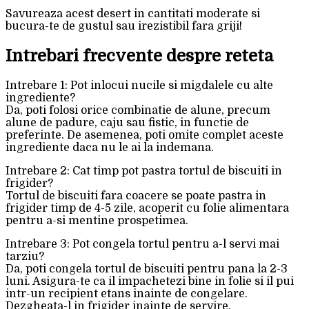
Savureaza acest desert in cantitati moderate si
bucura-te de gustul sau irezistibil fara griji!
Intrebari frecvente despre reteta
Intrebare 1: Pot inlocui nucile si migdalele cu alte
ingrediente?
Da, poti folosi orice combinatie de alune, precum
alune de padure, caju sau fistic, in functie de
preferinte. De asemenea, poti omite complet aceste
ingrediente daca nu le ai la indemana.
Intrebare 2: Cat timp pot pastra tortul de biscuiti in
frigider?
Tortul de biscuiti fara coacere se poate pastra in
frigider timp de 4-5 zile, acoperit cu folie alimentara
pentru a-si mentine prospetimea.
Intrebare 3: Pot congela tortul pentru a-l servi mai
tarziu?
Da, poti congela tortul de biscuiti pentru pana la 2-3
luni. Asigura-te ca il impachetezi bine in folie si il pui
intr-un recipient etans inainte de congelare.
Dezgheata-l in frigider inainte de servire.