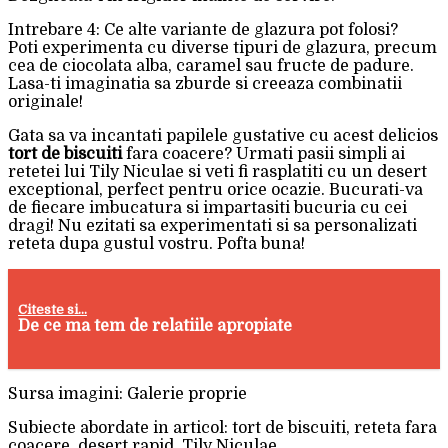
Intrebare 4: Ce alte variante de glazura pot folosi?
Poti experimenta cu diverse tipuri de glazura, precum
cea de ciocolata alba, caramel sau fructe de padure.
Lasa-ti imaginatia sa zburde si creeaza combinatii
originale!
Gata sa va incantati papilele gustative cu acest delicios
tort de biscuiti
fara coacere? Urmati pasii simpli ai
retetei lui Tily Niculae si veti fi rasplatiti cu un desert
exceptional, perfect pentru orice ocazie. Bucurati-va
de fiecare imbucatura si impartasiti bucuria cu cei
dragi! Nu ezitati sa experimentati si sa personalizati
reteta dupa gustul vostru. Pofta buna!
Citeste si...
De ce ma tem de relatiile apropiate
Sursa imagini: Galerie proprie
Subiecte abordate in articol: tort de biscuiti, reteta fara
coacere, desert rapid, Tily Niculae