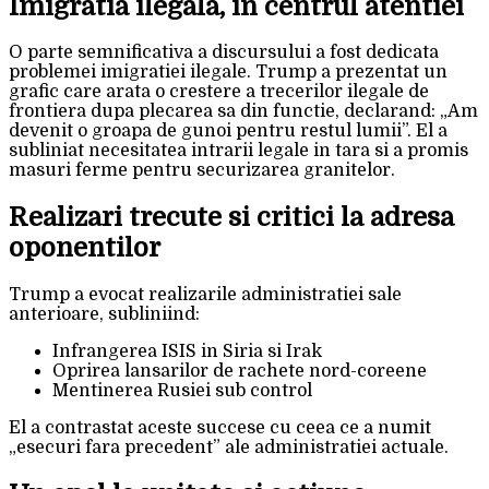
Imigratia ilegala, in centrul atentiei
O parte semnificativa a discursului a fost dedicata
problemei imigratiei ilegale. Trump a prezentat un
grafic care arata o crestere a trecerilor ilegale de
frontiera dupa plecarea sa din functie, declarand: „Am
devenit o groapa de gunoi pentru restul lumii”. El a
subliniat necesitatea intrarii legale in tara si a promis
masuri ferme pentru securizarea granitelor.
Realizari trecute si critici la adresa
oponentilor
Trump a evocat realizarile administratiei sale
anterioare, subliniind:
Infrangerea ISIS in Siria si Irak
Oprirea lansarilor de rachete nord-coreene
Mentinerea Rusiei sub control
El a contrastat aceste succese cu ceea ce a numit
„esecuri fara precedent” ale administratiei actuale.