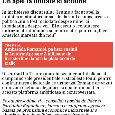
Un apel la unitate si actiune
In incheierea discursului, Trump a facut apel la
unitatea sustinatorilor sai, declarand ca miscarea sa
politica „nu a fost niciodata despre mine, ci
intotdeauna despre voi”. El a cerut o „conducere
indrazneata, dinamica si neinfricata” pentru a „face
America mareata din nou”.
Citeste si...
Ambasada Romaniei, pe lista rusinii
la Londra: Aproape 2 milioane de
lire sterline datorii la plata taxei de
trafic
Discursul lui Trump marcheaza inceputul oficial al
campaniei sale prezidentiale si stabileste tonul pentru
confruntarea electorala ce urmeaza. Ramane de vazut
cum vor reactiona alegatorii si oponentii politici la
aceasta platforma ambitioasa si controversata.
Fostul presedinte si-a consolidat pozitia de lider al
Partidului Republican, lansand o campanie agresiva
bazata pe promisiuni economice indraznete si o