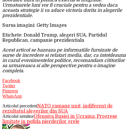
abordare dura in politica externa si imigratie.
Urmatoarele luni vor fi cruciale pentru a vedea daca
aceasta strategie ii va aduce victoria dorita in alegerile
prezidentiale.
Sursa imagini: Getty Images
Etichete: Donald Trump, alegeri SUA, Partidul
Republican, campanie prezidentiala
Acest articol se bazeaza pe informatiile furnizate de
surse de incredere si relatari media, dar, ca intotdeauna
in cazul evenimentelor politice, recomandam cititorilor
sa urmareasca si alte perspective pentru o imagine
completa.
Facebook
Twitter
Pinterest
WhatsApp
Articolul precedent
NATO ramane unit, indiferent de
rezultatul alegerilor din SUA
Articolul următor
Ofensiva Rusiei in Ucraina: Progrese
limitate in pofida pierderilor grele