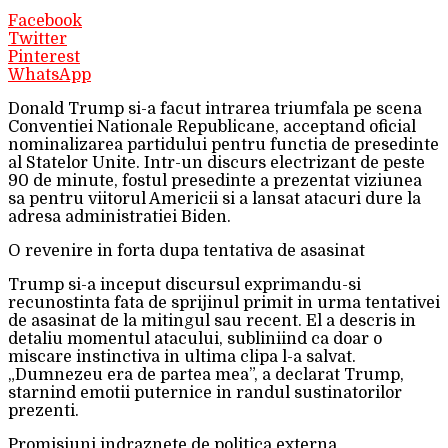
Facebook
Twitter
Pinterest
WhatsApp
Donald Trump si-a facut intrarea triumfala pe scena
Conventiei Nationale Republicane, acceptand oficial
nominalizarea partidului pentru functia de presedinte
al Statelor Unite. Intr-un discurs electrizant de peste
90 de minute, fostul presedinte a prezentat viziunea
sa pentru viitorul Americii si a lansat atacuri dure la
adresa administratiei Biden.
O revenire in forta dupa tentativa de asasinat
Trump si-a inceput discursul exprimandu-si
recunostinta fata de sprijinul primit in urma tentativei
de asasinat de la mitingul sau recent. El a descris in
detaliu momentul atacului, subliniind ca doar o
miscare instinctiva in ultima clipa l-a salvat.
„Dumnezeu era de partea mea”, a declarat Trump,
starnind emotii puternice in randul sustinatorilor
prezenti.
Promisiuni indraznete de politica externa