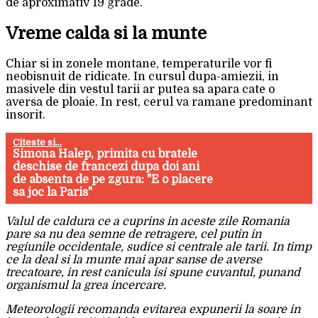
de aproximativ 19 grade.
Vreme calda si la munte
Chiar si in zonele montane, temperaturile vor fi
neobisnuit de ridicate. In cursul dupa-amiezii, in
masivele din vestul tarii ar putea sa apara cate o
aversa de ploaie. In rest, cerul va ramane predominant
insorit.
Citeste si...
Simona Halep, primita cu bratele
deschise de francezi dupa doi ani
de absenta de pe zgura: "E o placere
sa joc la Paris"
Valul de caldura ce a cuprins in aceste zile Romania
pare sa nu dea semne de retragere, cel putin in
regiunile occidentale, sudice si centrale ale tarii. In timp
ce la deal si la munte mai apar sanse de averse
trecatoare, in rest canicula isi spune cuvantul, punand
organismul la grea incercare.
Meteorologii recomanda evitarea expunerii la soare in