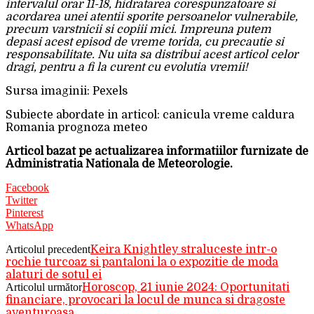
intervalul orar 11-18, hidratarea corespunzatoare si
acordarea unei atentii sporite persoanelor vulnerabile,
precum varstnicii si copiii mici. Impreuna putem
depasi acest episod de vreme torida, cu precautie si
responsabilitate. Nu uita sa distribui acest articol celor
dragi, pentru a fi la curent cu evolutia vremii!
Sursa imaginii: Pexels
Subiecte abordate in articol: canicula vreme caldura
Romania prognoza meteo
Articol bazat pe actualizarea informatiilor furnizate de
Administratia Nationala de Meteorologie.
Facebook
Twitter
Pinterest
WhatsApp
Articolul precedent
Keira Knightley straluceste intr-o
rochie turcoaz si pantaloni la o expozitie de moda
alaturi de sotul ei
Articolul următor
Horoscop, 21 iunie 2024: Oportunitati
financiare, provocari la locul de munca si dragoste
aventuroasa