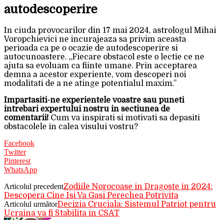
autodescoperire
In ciuda provocarilor din 17 mai 2024, astrologul Mihai
Voropchievici ne incurajeaza sa privim aceasta
perioada ca pe o ocazie de autodescoperire si
autocunoastere. „Fiecare obstacol este o lectie ce ne
ajuta sa evoluam ca fiinte umane. Prin acceptarea
demna a acestor experiente, vom descoperi noi
modalitati de a ne atinge potentialul maxim.”
Impartasiti-ne experientele voastre sau puneti
intrebari expertului nostru in sectiunea de
comentarii!
Cum va inspirati si motivati sa depasiti
obstacolele in calea visului vostru?
Facebook
Twitter
Pinterest
WhatsApp
Articolul precedent
Zodiile Norocoase in Dragoste in 2024:
Descopera Cine Isi Va Gasi Perechea Potrivita
Articolul următor
Decizia Cruciala: Sistemul Patriot pentru
Ucraina va fi Stabilita in CSAT