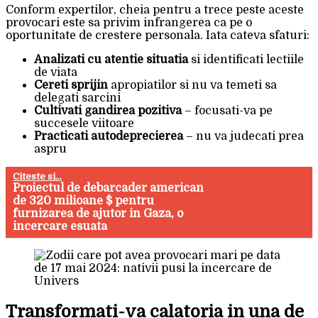
Conform expertilor, cheia pentru a trece peste aceste
provocari este sa privim infrangerea ca pe o
oportunitate de crestere personala. Iata cateva sfaturi:
Analizati cu atentie situatia
si identificati lectiile
de viata
Cereti sprijin
apropiatilor si nu va temeti sa
delegati sarcini
Cultivati gandirea pozitiva
– focusati-va pe
succesele viitoare
Practicati autodeprecierea
– nu va judecati prea
aspru
Citeste si...
Proiectul de debarcader american
de 320 milioane $ pentru
furnizarea de ajutor in Gaza, o
incercare esuata
Transformati-va calatoria in una de