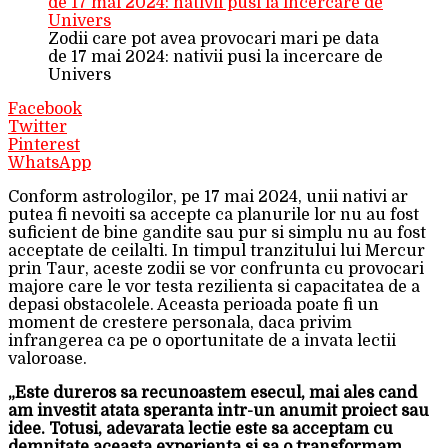
Zodii care pot avea provocari mari pe data
de 17 mai 2024: nativii pusi la incercare de
Univers
Facebook
Twitter
Pinterest
WhatsApp
Conform astrologilor, pe 17 mai 2024, unii nativi ar
putea fi nevoiti sa accepte ca planurile lor nu au fost
suficient de bine gandite sau pur si simplu nu au fost
acceptate de ceilalti. In timpul tranzitului lui Mercur
prin Taur, aceste zodii se vor confrunta cu provocari
majore care le vor testa rezilienta si capacitatea de a
depasi obstacolele. Aceasta perioada poate fi un
moment de crestere personala, daca privim
infrangerea ca pe o oportunitate de a invata lectii
valoroase.
„Este dureros sa recunoastem esecul, mai ales cand
am investit atata speranta intr-un anumit proiect sau
idee. Totusi, adevarata lectie este sa acceptam cu
demnitate aceasta experienta si sa o transformam