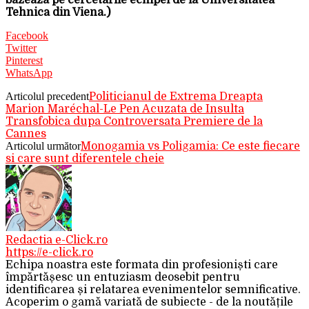
bazeaza pe cercetarile echipei de la Universitatea
Tehnica din Viena.)
Facebook
Twitter
Pinterest
WhatsApp
Articolul precedent
Politicianul de Extrema Dreapta
Marion Maréchal-Le Pen Acuzata de Insulta
Transfobica dupa Controversata Premiere de la
Cannes
Articolul următor
Monogamia vs Poligamia: Ce este fiecare
si care sunt diferentele cheie
Redactia e-Click.ro
https://e-click.ro
Echipa noastra este formata din profesioniști care
împărtășesc un entuziasm deosebit pentru
identificarea și relatarea evenimentelor semnificative.
Acoperim o gamă variată de subiecte - de la noutățile