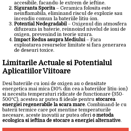
accesibile, facandu-le extrem de ieftine.
Siguranta Sporita
– Ceramica folosita este
neinflamabila, eliminand riscul de explozie sau
incendiu comun la bateriile litiu-ion.
Potential Nedegradabil
– Oxigenul din atmosfera
difuzeaza in baterie, reinnoind nivelul de ioni de
oxigen, prevenind in teorie uzura.
Impact Redus asupra Mediului
– Fara
exploatarea resurselor limitate si fara generarea
de deseuri toxice.
Limitarile Actuale si Potentialul
Aplicatiilor Viitoare
Desi bateriile cu ioni de oxigen au o densitate
energetica mai mica (30% din cea a bateriilor litiu-ion)
si necesita temperaturi ridicate de functionare (350-
500°C), acestea ar putea fi ideale pentru
stocarea
energiei regenerabile la scara mare
. Combinand-le cu
baterii termice care pot mentine temperaturile
necesare, aceste inovatii ar putea oferi
o metoda
ecologica si ieftina de stocare a energiei alternative
.