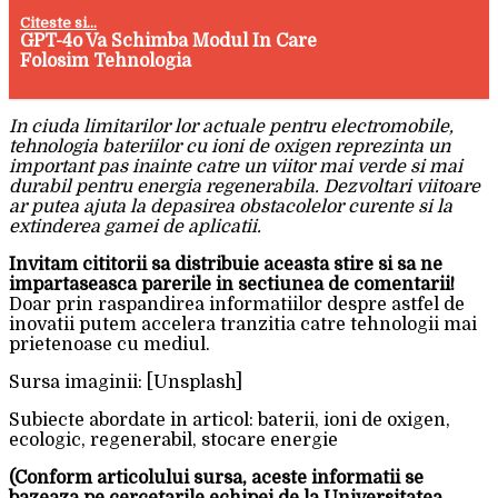
Citeste si...
GPT-4o Va Schimba Modul In Care
Folosim Tehnologia
In ciuda limitarilor lor actuale pentru electromobile,
tehnologia bateriilor cu ioni de oxigen reprezinta un
important pas inainte catre un viitor mai verde si mai
durabil pentru energia regenerabila. Dezvoltari viitoare
ar putea ajuta la depasirea obstacolelor curente si la
extinderea gamei de aplicatii.
Invitam cititorii sa distribuie aceasta stire si sa ne
impartaseasca parerile in sectiunea de comentarii!
Doar prin raspandirea informatiilor despre astfel de
inovatii putem accelera tranzitia catre tehnologii mai
prietenoase cu mediul.
Sursa imaginii: [Unsplash]
Subiecte abordate in articol: baterii, ioni de oxigen,
ecologic, regenerabil, stocare energie
(Conform articolului sursa, aceste informatii se