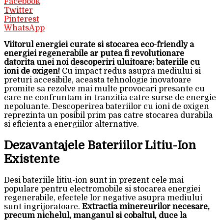
Facebook
Twitter
Pinterest
WhatsApp
Viitorul energiei curate si stocarea eco-friendly a
energiei regenerabile ar putea fi revolutionare
datorita unei noi descoperiri uluitoare: bateriile cu
ioni de oxigen!
Cu impact redus asupra mediului si
preturi accesibile, aceasta tehnologie inovatoare
promite sa rezolve mai multe provocari presante cu
care ne confruntam in tranzitia catre surse de energie
nepoluante. Descoperirea bateriilor cu ioni de oxigen
reprezinta un posibil prim pas catre stocarea durabila
si eficienta a energiilor alternative.
Dezavantajele Bateriilor Litiu-Ion
Existente
Desi bateriile litiu-ion sunt in prezent cele mai
populare pentru electromobile si stocarea energiei
regenerabile, efectele lor negative asupra mediului
sunt ingrijoratoare.
Extractia minereurilor necesare,
precum nichelul, manganul si cobaltul, duce la