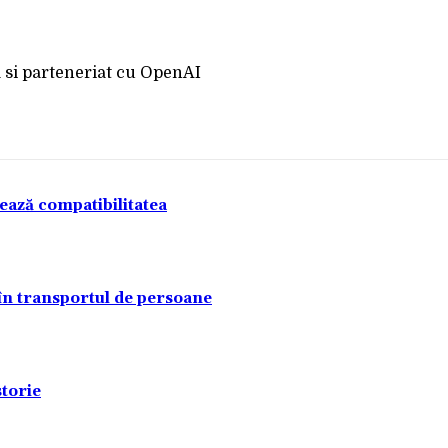
Acțiune
tează compatibilitatea
 în transportul de persoane
torie