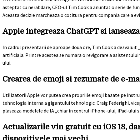
asteptat cu nerabdare, CEO-ul Tim Cook a anuntat o serie de funct
Aceasta decizie marcheaza o cotitura pentru compania care a evi
Apple integreaza ChatGPT si lanseaza
In cadrul prezentarii de aproape doua ore, Tim Cook a dezvaluit
artificiala. Printre acestea se numara o revigorare a asistentului 
ului.
Crearea de emoji si rezumate de e-mai
Utilizatorii Apple vor putea crea propriile emoji bazate pe instru
tehnologia interna a gigantului tehnologic. Craig Federighi, vicep
plaseaza modelele de IA „chiar in centrul iPhone-ului, iPad-ului si
Actualizarile vin gratuit cu iOS 18, dar
dispozitivele mai vechi