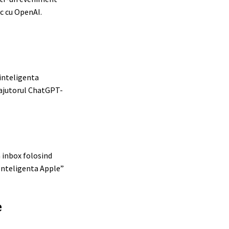
ic cu OpenAI.
 inteligenta
u ajutorul ChatGPT-
n inbox folosind
„Inteligenta Apple”
e