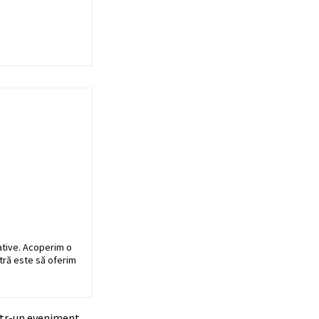
ative. Acoperim o
stră este să oferim
Intr-un eveniment