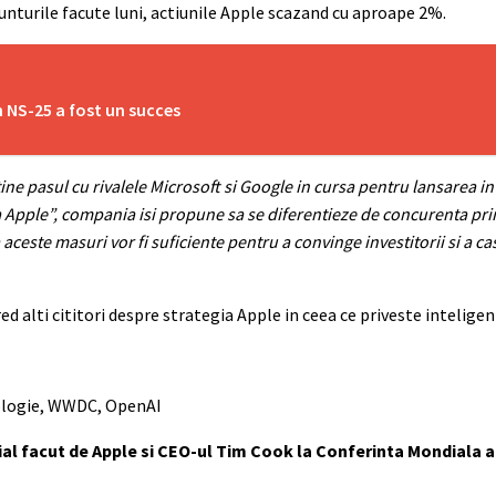
nunturile facute luni, actiunile Apple scazand cu aproape 2%.
n NS-25 a fost un succes
e pasul cu rivalele Microsoft si Google in cursa pentru lansarea in
enta Apple”, compania isi propune sa se diferentieze de concurenta pr
aceste masuri vor fi suficiente pentru a convinge investitorii si a c
d alti cititori despre strategia Apple in ceea ce priveste inteligent
hnologie, WWDC, OpenAI
icial facut de Apple si CEO-ul Tim Cook la Conferinta Mondiala 