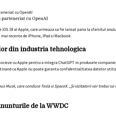
 si parteneriat cu OpenAI
e iOS 18 al Apple, care urmeaza sa fie lansat pana la sfarsitul anulu
 mai recente de iPhone, iPad si Macbook.
lor din industria tehnologica
asocieze cu Apple pentru a integra ChatGPT in produsele companiei.
ustinand ca Apple nu poate garanta confidentialitatea datelor utiliz
pus Musk, care conduce Tesla si SpaceX. „Și vizitatorii vor trebui sa-s
 anunturile de la WWDC