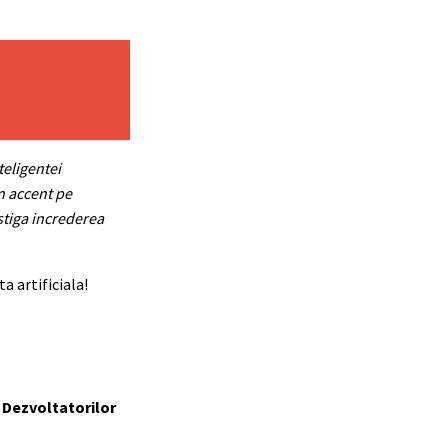
teligentei
in accent pe
astiga increderea
a artificiala!
a Dezvoltatorilor