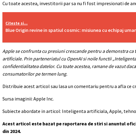
Cu toate acestea, investitorii par sa nu fi fost impresionati de a
Citeste si...
Blue Origin revine in spatiul cosmic: misiunea cu echipaj uma
Apple se confrunta cu presiuni crescande pentru a demonstra ca tin
artificiale. Prin parteneriatul cu OpenAI si noile functii „Intelig
confidentialitatea datelor. Cu toate acestea, ramane de vazut daca 
consumatorilor pe termen lung.
Distribuie acest articol sau lasa un comentariu pentru a afla ce cre
Sursa imaginii: Apple Inc.
Subiecte abordate in articol: Inteligenta artificiala, Apple, te
Acest articol este bazat pe raportarea de stiri si anuntul of
din 2024.