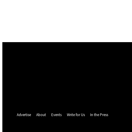
Conectare
Bine ați venit! Autentificați-vă in contul dvs
numele dvs de utilizator
parola dvs
Ați uitat parola? obține ajutor
Politica de Confidentialitate
Recuperare parola
Recuperați-vă parola
adresa dvs de email
O parola va fi trimisă pe adresa dvs de email.
Advertise
About
Events
Write for Us
In the Press