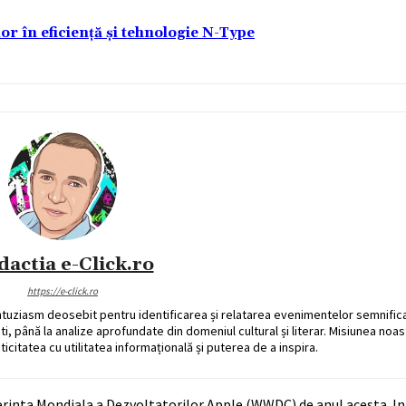
lor în eficiență și tehnologie N-Type
dactia e-Click.ro
https://e-click.ro
ntuziasm deosebit pentru identificarea și relatarea evenimentelor semnific
ati, până la analize aprofundate din domeniul cultural și literar. Misiunea noa
ticitatea cu utilitatea informațională și puterea de a inspira.
onferinta Mondiala a Dezvoltatorilor Apple (WWDC) de anul acesta. 