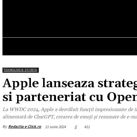
21.4
C
München
vineri, august 7, 2026
HOM
TEHNOLOGIE-STIINTA
Apple lanseaza strateg
si parteneriat cu Ope
La WWDC 2024, Apple a dezvăluit funcții impresionante de intel
alimentată de ChatGPT, crearea de emoji și rezumate de e-ma
By
Redactia e-Click.ro
11 iunie 2024
0
411