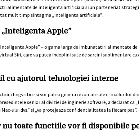
ii alimentate de inteligenta artificiala si un parteneriat strateg
tat mult timp sintagma „inteligenta artificiala”.
 „Inteligenta Apple”
 „Inteligenta Apple” – o gama larga de imbunatatiri alimentate de
virtual Siri, care va putea indeplini sute de sarcini suplimentare c
l cu ajutorul tehnologiei interne
ctiuni lingvistice si vor putea genera rezumate ale e-mailurilor di
resedintele senior al diviziei de inginerie software, a declarat ca 
 Mac-ului dvs.” si „va protejeaza confidentialitatea la fiecare pas”.
 nu toate functiile vor fi disponibile p