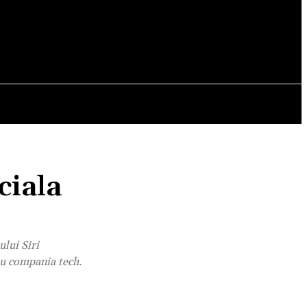
OPINII
ciala
ului Siri
ru compania tech.