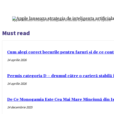
Apple lanseaza strategia de inteligenta artificiala si parteneriat cu OpenAI
Must read
Cum alegi corect becurile pentru faruri și de ce con
14 aprilie 2026
Permis categoria D – drumul către o carieră stabilă
14 aprilie 2026
De Ce Monogamia Este Cea Mai Mare Minciună din Is
14 decembrie 2025