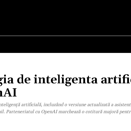
E
STIRI
TEHNOLOGIE-STIINTA
CURIOZITATI
ia de inteligenta artifi
nAI
igență artificială, incluzând o versiune actualizată a asistent
il. Parteneriatul cu OpenAI marchează o cotitură majoră pent