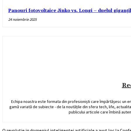
Panouri fotovoltaice Jinko vs. Longi – duelul giganți
24 noiembrie 2025
Re
Echipa noastra este formata din profesioniști care împărtășesc un e
gamă variată de subiecte - de la noutățile din sfera tech, life, actualit
publicului articole care îmbină auten
O revolutie in domeniul inteligentei artificiale a avut loc la C