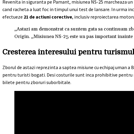
Revenita in siguranta pe Pamant, misiunea NS-25 marcheaza un 
cand racheta a luat foc in timpul unui test de lansare. In urma in
efectueze
21 de actiuni corective
, inclusiv reproiectarea motor
„Astazi am demonstrat ca suntem gata sa continuam zbor
Origin. „Misiunea NS-25 este un pas important inainte p
Cresterea interesului pentru turismul
Zborul de astazi reprezinta a saptea misiune cu echipaj uman a B
pentru turisti bogati. Desi costurile sunt inca prohibitive pentr
bilete pentru zboruri suborbitale.