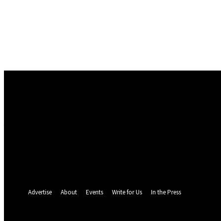
Conectare
Bine ați venit! Autentificați-vă in contul dvs
numele dvs de utilizator
parola dvs
Ați uitat parola? obține ajutor
Politica de Confidentialitate
Recuperare parola
Recuperați-vă parola
adresa dvs de email
O parola va fi trimisă pe adresa dvs de email.
Advertise
About
Events
Write for Us
In the Press