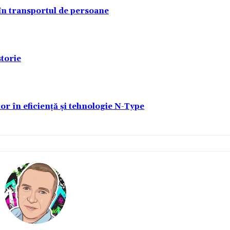
 în transportul de persoane
torie
lor în eficiență și tehnologie N-Type