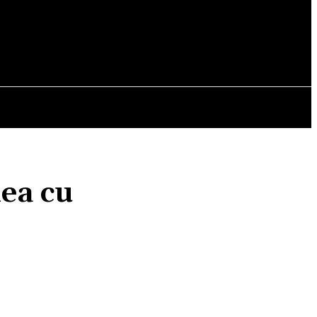
OPINII
nea cu