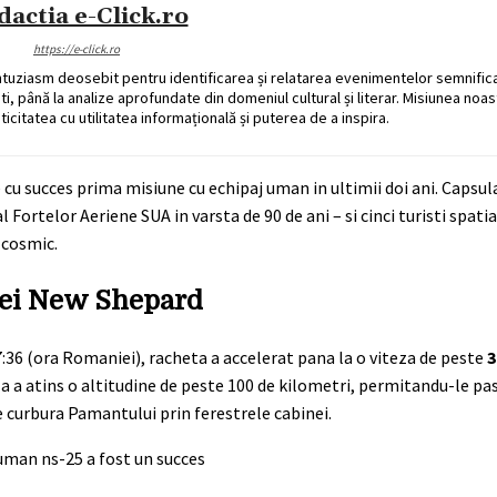
dactia e-Click.ro
https://e-click.ro
ntuziasm deosebit pentru identificarea și relatarea evenimentelor semnific
ati, până la analize aprofundate din domeniul cultural și literar. Misiunea noa
ticitatea cu utilitatea informațională și puterea de a inspira.
e cu succes prima misiune cu echipaj uman in ultimii doi ani. Capsu
Fortelor Aeriene SUA in varsta de 90 de ani – si cinci turisti spatial
 cosmic.
ulei New Shepard
7:36 (ora Romaniei), racheta a accelerat pana la o viteza de peste
3
ula a atins o altitudine de peste 100 de kilometri, permitandu-le pa
e curbura Pamantului prin ferestrele cabinei.