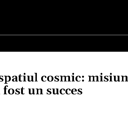
E
STIRI
TEHNOLOGIE-STIINTA
CURIOZITATI
 spatiul cosmic: misiu
fost un succes
Acțiune