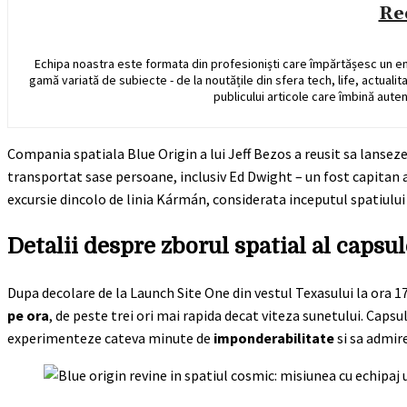
Re
Echipa noastra este formata din profesioniști care împărtășesc un e
gamă variată de subiecte - de la noutățile din sfera tech, life, actualit
publicului articole care îmbină auten
Compania spatiala Blue Origin a lui Jeff Bezos a reusit sa lansez
transportat sase persoane, inclusiv Ed Dwight – un fost capitan al 
excursie dincolo de linia Kármán, considerata inceputul spatiului
Detalii despre zborul spatial al caps
Dupa decolare de la Launch Site One din vestul Texasului la ora 1
pe ora
, de peste trei ori mai rapida decat viteza sunetului. Caps
experimenteze cateva minute de
imponderabilitate
si sa admir