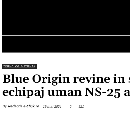
30
C
München
duminică, august 9, 2026
HOM
TEHNOLOGIE-STIINTA
Blue Origin revine in
echipaj uman NS-25 a 
By
Redactia e-Click.ro
19 mai 2024
0
321