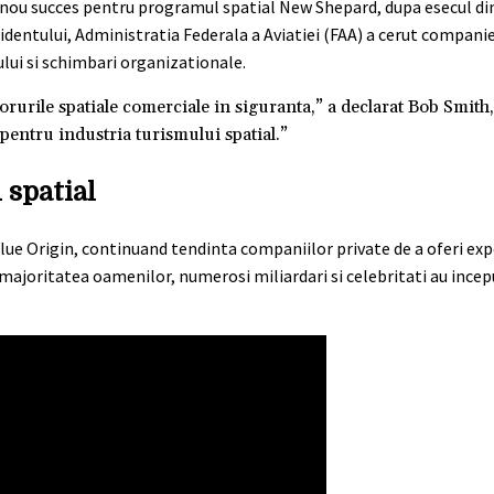
nou succes pentru programul spatial New Shepard, dupa esecul di
cidentului, Administratia Federala a Aviatiei (FAA) a cerut companie
ului si schimbari organizationale.
urile spatiale comerciale in siguranta,” a declarat Bob Smith
entru industria turismului spatial.”
 spatial
lue Origin, continuand tendinta companiilor private de a oferi exp
u majoritatea oamenilor, numerosi miliardari si celebritati au ince