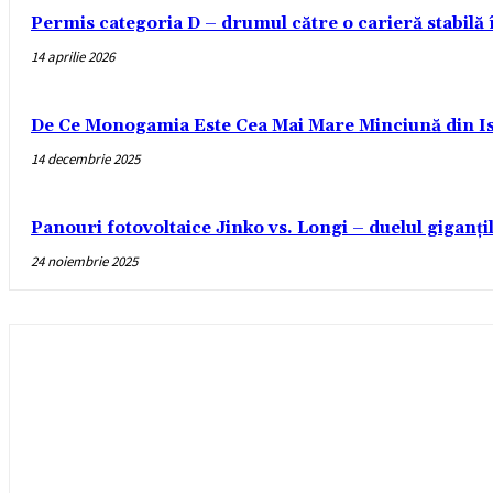
Permis categoria D – drumul către o carieră stabilă
14 aprilie 2026
De Ce Monogamia Este Cea Mai Mare Minciună din Is
14 decembrie 2025
Panouri fotovoltaice Jinko vs. Longi – duelul giganți
24 noiembrie 2025