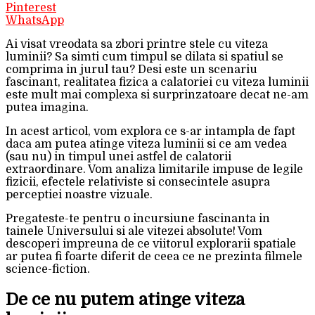
Pinterest
WhatsApp
Ai visat vreodata sa zbori printre stele cu viteza
luminii? Sa simti cum timpul se dilata si spatiul se
comprima in jurul tau? Desi este un scenariu
fascinant, realitatea fizica a calatoriei cu viteza luminii
este mult mai complexa si surprinzatoare decat ne-am
putea imagina.
In acest articol, vom explora ce s-ar intampla de fapt
daca am putea atinge viteza luminii si ce am vedea
(sau nu) in timpul unei astfel de calatorii
extraordinare. Vom analiza limitarile impuse de legile
fizicii, efectele relativiste si consecintele asupra
perceptiei noastre vizuale.
Pregateste-te pentru o incursiune fascinanta in
tainele Universului si ale vitezei absolute! Vom
descoperi impreuna de ce viitorul explorarii spatiale
ar putea fi foarte diferit de ceea ce ne prezinta filmele
science-fiction.
De ce nu putem atinge viteza