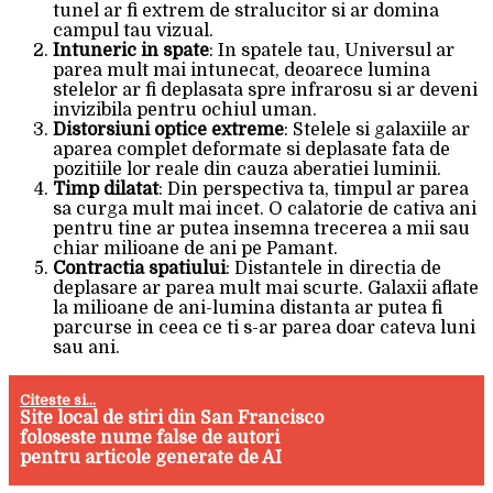
tunel ar fi extrem de stralucitor si ar domina
campul tau vizual.
Intuneric in spate
: In spatele tau, Universul ar
parea mult mai intunecat, deoarece lumina
stelelor ar fi deplasata spre infrarosu si ar deveni
invizibila pentru ochiul uman.
Distorsiuni optice extreme
: Stelele si galaxiile ar
aparea complet deformate si deplasate fata de
pozitiile lor reale din cauza aberatiei luminii.
Timp dilatat
: Din perspectiva ta, timpul ar parea
sa curga mult mai incet. O calatorie de cativa ani
pentru tine ar putea insemna trecerea a mii sau
chiar milioane de ani pe Pamant.
Contractia spatiului
: Distantele in directia de
deplasare ar parea mult mai scurte. Galaxii aflate
la milioane de ani-lumina distanta ar putea fi
parcurse in ceea ce ti s-ar parea doar cateva luni
sau ani.
Citeste si...
Site local de stiri din San Francisco
foloseste nume false de autori
pentru articole generate de AI