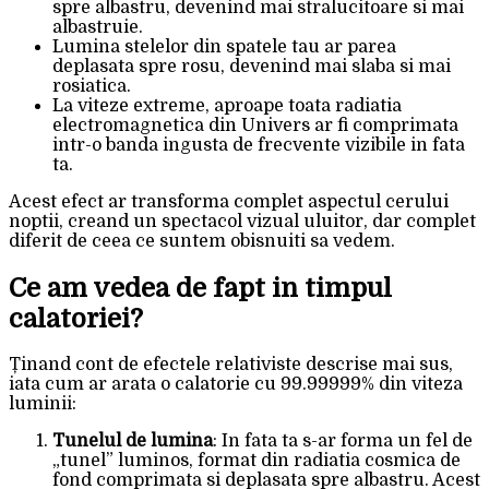
spre albastru, devenind mai stralucitoare si mai
albastruie.
Lumina stelelor din spatele tau ar parea
deplasata spre rosu, devenind mai slaba si mai
rosiatica.
La viteze extreme, aproape toata radiatia
electromagnetica din Univers ar fi comprimata
intr-o banda ingusta de frecvente vizibile in fata
ta.
Acest efect ar transforma complet aspectul cerului
noptii, creand un spectacol vizual uluitor, dar complet
diferit de ceea ce suntem obisnuiti sa vedem.
Ce am vedea de fapt in timpul
calatoriei?
Ținand cont de efectele relativiste descrise mai sus,
iata cum ar arata o calatorie cu 99.99999% din viteza
luminii:
Tunelul de lumina
: In fata ta s-ar forma un fel de
„tunel” luminos, format din radiatia cosmica de
fond comprimata si deplasata spre albastru. Acest