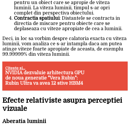
pentru un obiect care se apropie de viteza
luminii. La viteza luminii, timpul s-ar opri
complet din perspectiva obiectului.
Contractia spatiului
: Distantele se contracta in
directia de miscare pentru obiecte care se
deplaseaza cu viteze apropiate de cea a luminii.
Deci, in loc sa vorbim despre calatoria exacta cu viteza
luminii, vom analiza ce s-ar intampla daca am putea
atinge viteze foarte apropiate de aceasta, de exemplu
99.99999% din viteza luminii.
Citeste si...
NVIDIA dezvaluie arhitectura GPU
de noua generatie "Vera Rubin":
Rubin Ultra va avea 12 stive HBM4
Efecte relativiste asupra perceptiei
vizuale
Aberatia luminii