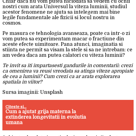
Chiar daca nu vom putea niciodata sa vedem cu ochii
nostri cum arata Universul la viteza luminii, studiul
acestor fenomene ne ajuta sa intelegem mai bine
legile fundamentale ale fizicii si locul nostru in
cosmos.
Pe masura ce tehnologia avanseaza, poate ca intr-o zi
vom putea sa experimentam macar o fractiune din
aceste efecte uimitoare. Pana atunci, imaginatia si
stiinta ne permit sa visam la stele si sa ne intrebam: ce
am vedea daca am putea calatori cu viteza luminii?
Te invit sa iti impartasesti gandurile in comentarii: crezi
ca omenirea va reusi vreodata sa atinga viteze apropiate
de cea a luminii? Cum crezi ca ar arata explorarea
spatiala in viitor?
Sursa imaginii: Unsplash
Citeste si...
Cum a ajutat grija materna la
extinderea longevitatii in evolutia
umana