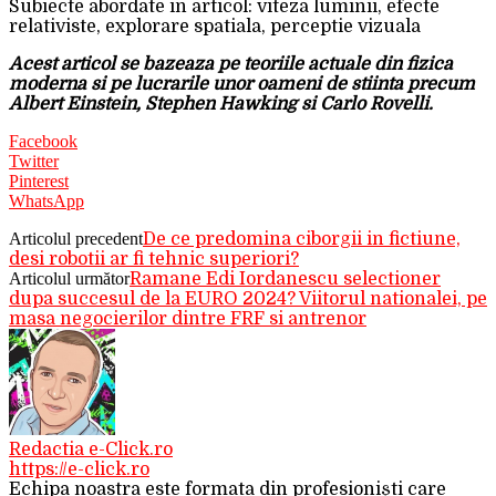
Subiecte abordate in articol: viteza luminii, efecte
relativiste, explorare spatiala, perceptie vizuala
Acest articol se bazeaza pe teoriile actuale din fizica
moderna si pe lucrarile unor oameni de stiinta precum
Albert Einstein, Stephen Hawking si Carlo Rovelli.
Facebook
Twitter
Pinterest
WhatsApp
Articolul precedent
De ce predomina ciborgii in fictiune,
desi robotii ar fi tehnic superiori?
Articolul următor
Ramane Edi Iordanescu selectioner
dupa succesul de la EURO 2024? Viitorul nationalei, pe
masa negocierilor dintre FRF si antrenor
Redactia e-Click.ro
https://e-click.ro
Echipa noastra este formata din profesioniști care