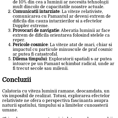
de 10% din cea a luminii ar necesita tehnologii
mult dincolo de capacitatile noastre actuale.
Comunicatii intarziate
: La viteze relativiste,
comunicarea cu Pamantul ar deveni extrem de
dificila din cauza intarzierilor si a efectelor
Doppler extreme.
Provocari de navigatie
: Aberatia luminii ar face
extrem de dificila orientarea folosind stelele ca
reper.
Pericole cosmice
: La viteze atat de mari, chiar si
impactul cu particule minuscule de praf cosmic
ar putea fi catastrofal.
Dilema timpului
: Exploratorii spatiali s-ar putea
intoarce pe un Pamant schimbat radical, unde ar
fi trecut secole sau milenii.
Concluzii
Calatoria cu viteza luminii ramane, deocamdata, un
vis imposibil de realizat. Totusi, explorarea efectelor
relativiste ne ofera o perspectiva fascinanta asupra
naturii spatiului, timpului si a limitelor cunoasterii
umane.